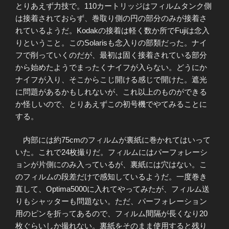
とりあえず力技で。110カートリッジはフィルムタンク側
は接着されておらず、巻取り側の円の部分のみが接着さ
れているようだ。Kodakの接着は軽く数か所でFujiは念入
りということ。このSolarisも念入りの部類だった。ナイ
フで削っていくのだが、最初は固く接着されている部分
から始めたようでまったくナイフが入らない。どうにか
ナイフが入り、そこからこじ開ける感じで開けた。遮光
に問題があるかもしれないが、これ以上のものができる
か怪しいので、とりあえずこの初号機でやてみることに
する。
内部には約75cmのフィルムが裏紙に巻かれてはいって
いた。これで24枚撮りだ。フィルムにはパーフォレーシ
ョンが片側にのみ入っているが、裏紙には穴はない。こ
のフィルムの段差だけで感知しているようだ。一度巻き
直して、Optima5000に入れてやってみたが、フィルム送
りもシャッターも問題ない。ただ、パーフォレーション
用のピンを折ってあるので、フィルム間隔が長くなり20
枚ぐらいしか撮れない。裏紙をそのまま使用すると残り