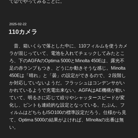
て②でやってみることに。
投
2025-02-22
稿
110カメラ
日:
昔、箱いくらで落とした中に、110フィルムを使うカメ
ラが混じっていて、電池を入れてチェックしてみたとこ
ろ、下のAGFAのOptima 5000とMinolta 450Eは、露光不
足の赤ランプもつき、どうにか動きそうな感じ。Minolta
450Eは「晴れ」と「曇」の設定ができるので、２段階し
か対応していないようだ。フラッシュはコンデンサがい
かれているようで充電出来ない。AGFAはAE機構が動い
ていて、明るさに応じて絞りやシャッタースピードが変
化し、ピントも連続的な設定となっている。たぶん、フ
ィルムはどちらもISO100の標準設定だろう。仕様から見
て、Optima 5000の結果がよければ、MInoltaの出番は無
い。