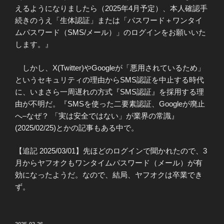
えるようになりましたら（2025年4月予定）、本人確認手
続きのうえ「生体認証」または「パスワード＋ワンタイ
ムパスワード（SMS/メール）」のログインをお願いいた
します。』
しかし、X(Twitter)やGoogleが「悪用されているため」
というセキュリティの理由からSMS認証を中止する時代
に、いまさら一周遅れの方式『SMS認証』を採用する理
由が不明だ。『SMSを使った二要素認証、Googleが廃止
へ–なぜ？ 「実は安全ではない」が業界の常識』
(2025/02/25)とかの記事もある中で。
【追記 2025/03/01】先ほどのログインで聞かれたので、3
月からヤフオクもワンタイムパスワード（メール）が有
効になったようだ。なので、結局、ヤフオクは卒業でき
ず。
投
2025-02-26