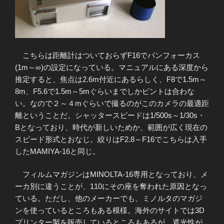
こちらは距離計はついておらずF16でパンフォーカス
(1m～∞)の設定になっている。マニュアルにある深度から
推定すると、焦点は2.6m付近にあるらしく、F8で1.5m～
8m、F5.6で1.5m～5mぐらいまでしかピントは合わな
い。なので２～４mぐらいで撮るのがこのカメラの最適距
離ということだ。シャッタースピードは1/500s～1/30s・
Bとなっており、時代が新しいためか、範囲が広く現在の
スピード形式とおなじ。絞りはF2.8～F16でこちらは入手
したMAMIYA-16と同じ。
フィルムマガジンはMINOLTA-16専用となっており、メ
ーカ別に違うことが、110にその座を奪われた原因となっ
ている。ただし、他のメーカーでも、ミノルタのマガジ
ンを使っているところもある模様。海外のサイトでは3D
プリンター製を販売しているところもあるが、遮光性が