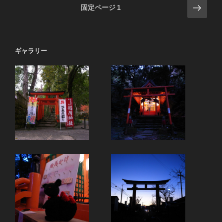
投
次
固定ページ
1
の
稿
ペ
の
ー
ペ
ギャラリー
ジ
ー
ジ
送
り