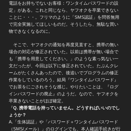
電話をお持ちでないお客様：ワンタイムパスワードの設
定」がある。これと同じなら、ヤフオクを卒業できない
ことに・・・。フリマのように「SMS認証」を問答無用
で完全実施してほしいものだ。そうしたら、無駄な買い
物できなくなるのに。
そこで、ヤフオクの通知を再度見直すと、携帯の無い
場合の対応が修正されていた。以前は携帯が無い場合で
も「携帯を用意してください。」のような素っ気ない一
文だったが、今回は以下に修正されていた。たぶんクレ
ームがたくさんあったので、後追いでプログラムの修正
作業をしているのろう。結局『ワンタイムパスワード』
でお茶をにごされそうな感じ。やりたいことは、『ログ
インパスワードの廃止』のようだ。なので、ヤフオクを
卒業きないことがほぼ確定。
『
Q. 携帯電話を持っていません。どうすればいいのでし
ょうか？
A.「生体認証」や「パスワード＋ワンタイムパスワード
（SMS/メール）」のログインでも、本人確認手続きが行