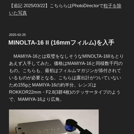
【追記 2025/03/22】こちららはPhotoDirectorで
粒子を除
いた写真
投
2025-02-25
稿
MINOLTA-16 II (16mmフィルム)を入手
日:
MAMIYA-16とは双璧をなしそうなMINOLTA-16IIもとり
あえず入手してみた。価格はMAMIYA-16と同様数千円の
もの。こちらも、最初はフィルムマガジンが添付されて
いるものが必要となる。こちらは露出計がついていない
ため155gとMAMIYA-16の約半分。レンズは
ROKKOR22mm・F2.8(3群4枚)のテッサータイプのよう
で、MAMIYA-16より広角。