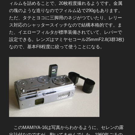
ィルムを詰めることで、20枚程度撮れるようです。金属
の塊のような造りなのでフィルム込で290gもあります。
ただ、タテとヨコに三脚用のネジがつていたり、レリー
ス対応のシャッタースイッチなので結構本格的です。ま
た、イエローフィルタが標準装備されていて、レバーで
設定できる。レンズはマミヤセコール25mmF2.8(3群3枚)
なので、基本F8程度に絞って使うことになる。
このMAMIYA-16は写真からわかるように、セレンの露
出計付なのですが、動いてませんでした。1960年ごろの