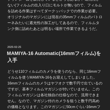
ない(フィルムの出入り口にモルトが無い)ので、フィルム
を詰める作業はすべてダークッバックでの作業が必要。
オリジナルのマガジンには現在の35mmフィルムのパトロ
ーネみたいに遮光性の加工がしてあるので、フィルムタ
ンク側に詰めたあとは明るい場所で作業できるようだ。
投
2025-02-25
稿
MAMIYA-16 Automatic(16mmフィルム)を
日:
入手
どうせ110フィルムのカメラを使うのなら、同じ16mmフ
ィルムを使うMAMIYA-16をお迎えしてしまいました。
16mmフィルムのカメラはヤフオクで数千円で出ているの
ですが、基本フィルムマガジンが付いていません。この
フィルムマガジンは各社独自の仕様なので、流用できま
せん。なので、マガジン付のカメラを狙うと数千円高め
の価格となります。このマガジンに50cmぐらい16mmフ