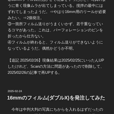
うに青く現像ムラが出てしまっている。撹拌の最中には
ずれてしまったようだ。⇒やはり16mm用のリールが必要
みたい。⇒2個発注。
③一箇所フィルム送りがうまくいかず、若干重なってい
るコマがあった。これは、パーフォレーションのピンを
折ったから仕方ない。
④フィルムが終わると、フィルム送りができないように
なっているようだ。偶然かどうか不明。
【追記 2025/02/26】現像結果は2025/02/25にいったんUP
したけれど、Scanの方法に問題があったので削除して、
2025/02/26の記事で再UPする。
投
2025-02-24
稿
16mmのフィルム(ダブルX)を発注してみた
日:
今年は中判大判の写真にちからを入れるはずだったの