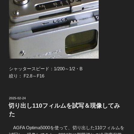
シャッタースピード：1/200～1/2・B
絞り： F2.8～F16
投
2025-02-24
稿
切り出し110フィルムを試写＆現像してみ
日:
た
AGFA Optima5000を使って、切り出した110フィルムを