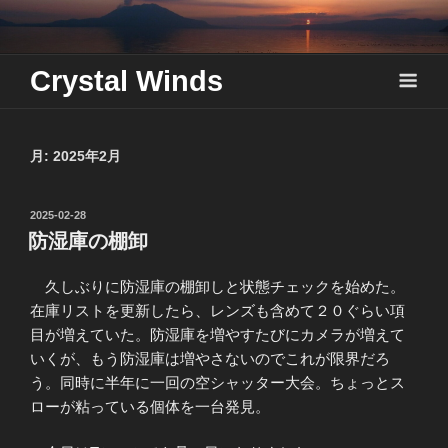
Skip
to
content
Crystal Winds
月:
2025年2月
投
2025-02-28
稿
防湿庫の棚卸
日:
久しぶりに防湿庫の棚卸しと状態チェックを始めた。
在庫リストを更新したら、レンズも含めて２０ぐらい項
目が増えていた。防湿庫を増やすたびにカメラが増えて
いくが、もう防湿庫は増やさないのでこれが限界だろ
う。同時に半年に一回の空シャッター大会。ちょっとス
ローが粘っている個体を一台発見。