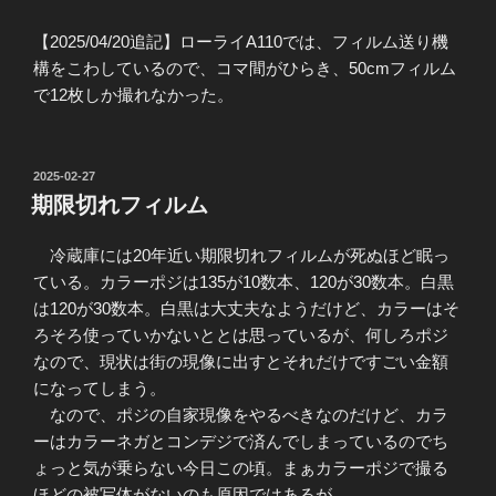
【2025/04/20追記】ローライA110では、フィルム送り機
構をこわしているので、コマ間がひらき、50cmフィルム
で12枚しか撮れなかった。
投
2025-02-27
稿
期限切れフィルム
日:
冷蔵庫には20年近い期限切れフィルムが死ぬほど眠っ
ている。カラーポジは135が10数本、120が30数本。白黒
は120が30数本。白黒は大丈夫なようだけど、カラーはそ
ろそろ使っていかないととは思っているが、何しろポジ
なので、現状は街の現像に出すとそれだけですごい金額
になってしまう。
なので、ポジの自家現像をやるべきなのだけど、カラ
ーはカラーネガとコンデジで済んでしまっているのでち
ょっと気が乗らない今日この頃。まぁカラーポジで撮る
ほどの被写体がないのも原因ではあるが。