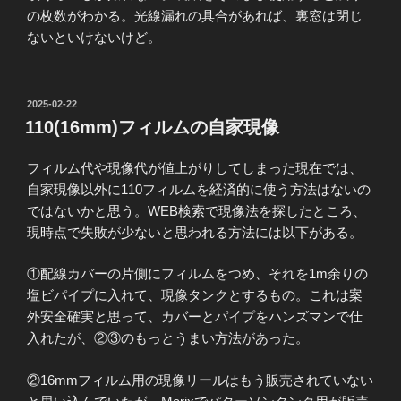
の枚数がわかる。光線漏れの具合があれば、裏窓は閉じ
ないといけないけど。
投
2025-02-22
稿
110(16mm)フィルムの自家現像
日:
フィルム代や現像代が値上がりしてしまった現在では、
自家現像以外に110フィルムを経済的に使う方法はないの
ではないかと思う。WEB検索で現像法を探したところ、
現時点で失敗が少ないと思われる方法には以下がある。
①配線カバーの片側にフィルムをつめ、それを1m余りの
塩ビパイプに入れて、現像タンクとするもの。これは案
外安全確実と思って、カバーとパイプをハンズマンで仕
入れたが、②③のもっとうまい方法があった。
②16mmフィルム用の現像リールはもう販売されていない