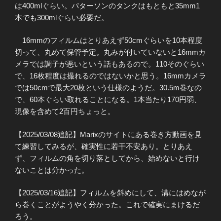
は400mlぐらい。パターソンのタンクはもともと35mm1
本でも300mlぐらい必要だ。
16mmのフィルムはとりあえず50cmぐらいを10本程度
切って、丸めて保管予定。丸みが付いていないと16mmカ
メラでは調子が悪いという話もあるので。110そのぐらい
で、16枚程度は撮れるのではないかと思う。16mmカメラ
では50cmで最大20枚という仕様のようだ。30.5m巻なの
で、60本ぐらい取れることになる。1本当たり170円弱、
現像を含めて2百円ちょっと。
【2025/03/08追記】Marixのサイトにある巻き方動画を見
て練習してみるが、確実性に若干不安あり。とりあえ
ず、フィルムの角を切り落としてから、始めないと行け
ないことは分かった。
【2025/03/16追記】フィルムを斜めにして、溝にはめなが
ら巻くことがようやく分かった。これで確実にまけるだ
ろう。