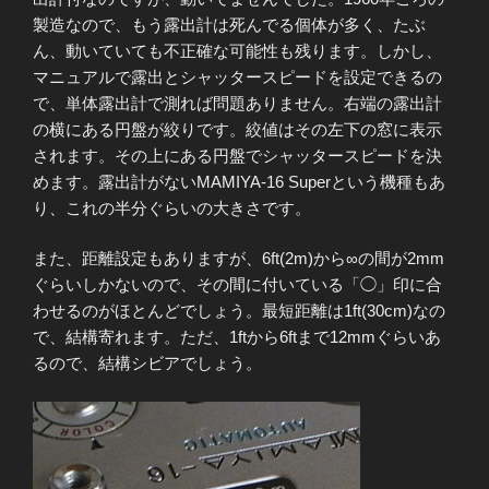
製造なので、もう露出計は死んでる個体が多く、たぶ
ん、動いていても不正確な可能性も残ります。しかし、
マニュアルで露出とシャッタースピードを設定できるの
で、単体露出計で測れば問題ありません。右端の露出計
の横にある円盤が絞りです。絞値はその左下の窓に表示
されます。その上にある円盤でシャッタースピードを決
めます。露出計がないMAMIYA-16 Superという機種もあ
り、これの半分ぐらいの大きさです。
また、距離設定もありますが、6ft(2m)から∞の間が2mm
ぐらいしかないので、その間に付いている「◯」印に合
わせるのがほとんどでしょう。最短距離は1ft(30cm)なの
で、結構寄れます。ただ、1ftから6ftまで12mmぐらいあ
るので、結構シビアでしょう。