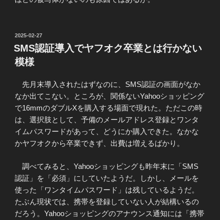
投
2025-02-27
稿
SMS認証導入でヤフオク卒業とは行かない
日:
模様
先月末導入されたはずなのに、SMS認証の画面がなか
なか出てこない。ところが、関係ないYahooショッピング
で16mmのダブルXを購入する場面で現れた。ただこの時
は、選択肢として、予備のメールアドレス登録とワンタ
イムパスワードがあって、どうにか購入できた。なかな
かヤフオクから卒業できず、出費は増えるばかり。
調べてみると、Yahooショッピングも昨年末に「SMS
認証」を「必須」にしていたようだ。しかし、メールを
使った「ワンタイムパスワード」は残しているようだ。
たぶん現状では、携帯を登録していない人が結構いるの
だろう。Yahooショッピングのアナウンス通知には「携帯