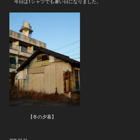
今日はTシャツでも暑い日になりました。
【冬の夕暮】
投
2025-02-27