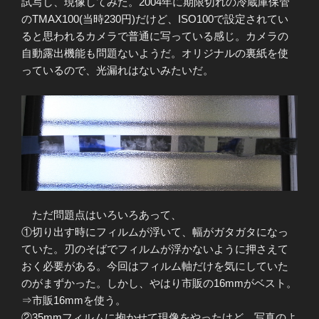
試写し、現像してみた。2004年に期限切れの冷蔵庫保管
のTMAX100(当時230円)だけど、ISO100で設定されてい
ると思われるカメラで普通に写っている感じ。カメラの
自動露出機能も問題ないようだ。オリジナルの裏紙を使
っているので、光漏れはないみたいだ。
ただ問題点はいろいろあって、
①切り出す時にフィルムが浮いて、幅がガタガタになっ
ていた。刃のそばでフィルムが浮かないように押さえて
おく必要がある。今回はフィルム軸だけを気にしていた
のがまずかった。しかし、やはり市販の16mmがベスト。
⇒市販16mmを使う。
②35mmフィルムに抱かせて現像をやったけど、写真のよ