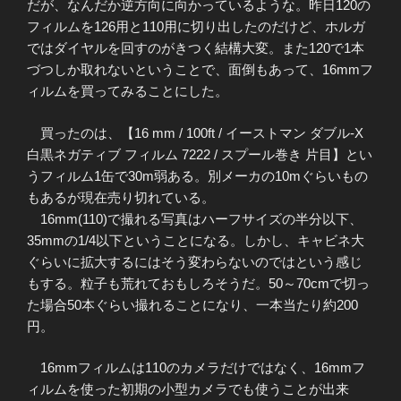
だが、なんだか逆方向に向かっているような。昨日120の
フィルムを126用と110用に切り出したのだけど、ホルガ
ではダイヤルを回すのがきつく結構大変。また120で1本
づつしか取れないということで、面倒もあって、16mmフ
ィルムを買ってみることにした。
買ったのは、【16 mm / 100ft / イーストマン ダブル-X
白黒ネガティブ フィルム 7222 / スプール巻き 片目】とい
うフィルム1缶で30m弱ある。別メーカの10mぐらいもの
もあるが現在売り切れている。
16mm(110)で撮れる写真はハーフサイズの半分以下、
35mmの1/4以下ということになる。しかし、キャビネ大
ぐらいに拡大するにはそう変わらないのではという感じ
もする。粒子も荒れておもしろそうだ。50～70cmで切っ
た場合50本ぐらい撮れることになり、一本当たり約200
円。
16mmフィルムは110のカメラだけではなく、16mmフ
ィルムを使った初期の小型カメラでも使うことが出来