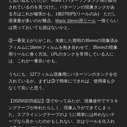
と思い込んでいたが、Marixでパターソンタンク用が販売
されているのを見つけた。パターソンの現像タンクがあ
る方はこれが確実かも。1個2750円(リールのみ) ただし
溶液量が多いのが難点。
Marix 16mm用リール
一個ぐらい
は買っておいても損はないかと。
③一番安上がりがこれ。失敗した透明の35mmの現像済み
フィルムに16mmフィルムを抱き合わせて、35mmの現像
用リールに巻く方法。LPLのタンクを常用している人に
は、これが一番良いかも。
うちにも、127フィルム現像用にパターソンのタンクを仕
入れているが、まずは③で簡単にできれば、使用液も少
なくて良いと思う。
【2025/02/25追記】③でやってみたが、現像途中でマスキ
ングテープが外れたらしく、現像ムラができてしまっ
た。スプライシングテープのように簡単には外れないテ
ープなら良かったのかもしれない。次はリールを仕入れ