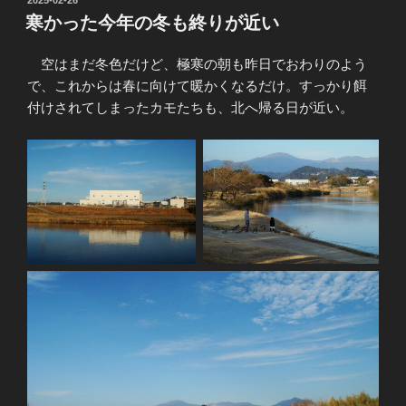
稿
寒かった今年の冬も終りが近い
日:
空はまだ冬色だけど、極寒の朝も昨日でおわりのよう
で、これからは春に向けて暖かくなるだけ。すっかり餌
付けされてしまったカモたちも、北へ帰る日が近い。