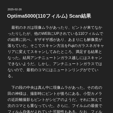
投
2025-02-26
稿
Optima5000(110フィルム) Scan結果
日:
最初のネガは現像ムラがあったり、ピントが来てなか
ったりしたが、他のWEBにUPされている110フィルムで
の結果に比べ、ギザギザ感があり、あまりにも解像度が
落ちていた。そこでスキャン方法をFujiのガラスネガキャ
リアに変えてスキャンしてみたところ、満足する結果と
なった。結局アンチニュートンガラス越しにはスキャン
できないようだ。しかし、アンチニュートンガラスでは
ないので、最初のコマにはニュートンリングがでてい
る。
下の段の中央は真ん中に現像ムラがあった。その右の
田の神様は、撮影時にピントが後ろにある。小型カメラ
の近距離撮影もピントがシビアのようだ。それに加えて
次のコマとも重なっていた。さらに、フイルムの最後で
フィルム自体がよれていた可能性もある。なお、フィル