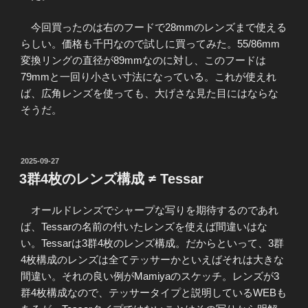
今回買ったのは右のフードで28mmのレンズまで使える
らしい。価格も千円なので試しに買ってみた。55/86mm
変換リングの直径が89mmなのに対し、このフードは
79mmと一回り小さい寸法になっている。これが使えれ
ば、広角レンズを使っても、大げさな見た目にはならな
そうだ。
投
2025-09-27
稿
3群4枚のレンズ構成 ≠ Tessar
日:
オールドレンズでシャープな写りを期待するのであれ
ば、Tessarの名前の付いたレンズを使えば間違いはな
い。Tessarは3群4枚のレンズ構成。だからといって、3群
4枚構成のレンズは全てテッサーかといえばそれは大きな
間違い。それの良い例がMamiyaのスケッチ。レンズが3
群4枚構成なので、テッサータイプと説明しているWEBも