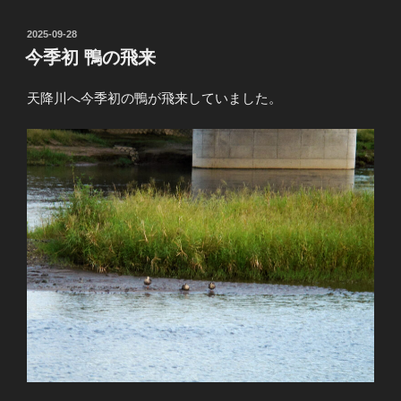
投
2025-09-28
稿
今季初 鴨の飛来
日:
天降川へ今季初の鴨が飛来していました。