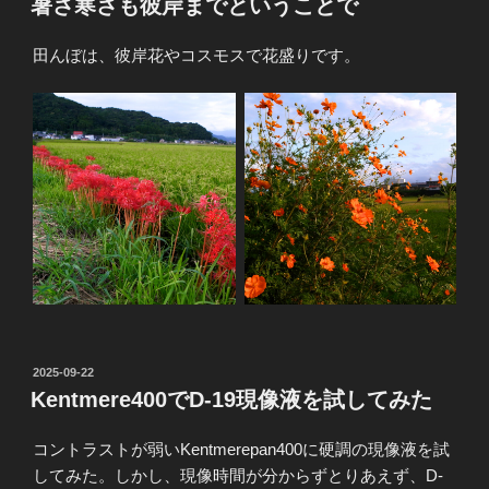
暑さ寒さも彼岸までということで
日:
田んぼは、彼岸花やコスモスで花盛りです。
投
2025-09-22
稿
Kentmere400でD-19現像液を試してみた
日:
コントラストが弱いKentmerepan400に硬調の現像液を試
してみた。しかし、現像時間が分からずとりあえず、D-