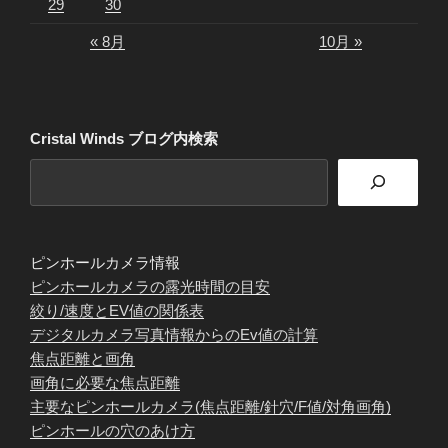
29
30
« 8月
10月 »
Cristal Winds ブログ内検索
ピンホールカメラ情報
ピンホールカメラの露光時間の目安
絞り/速度とEV値の関係表
デジタルカメラ写真情報からのEv値の計算
焦点距離と画角
画角に必要な焦点距離
主要なピンホールカメラ(焦点距離/針穴/F値/対角画角)
ピンホールの穴のあけ方