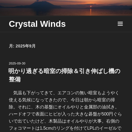
Skip
to
content
Crystal Winds
月:
2025年9月
投
2025-09-30
稿
明かり過ぎる暗室の掃除＆引き伸ばし機の
日:
整備
気温も下がってきて、エアコンの無い暗室もようやく
使える気候になってきたので、今日は朝から暗室の掃
除。それに、木の基盤にオイルやりと金属部の油拭き。
ハードオフで表面にヒビが入った大きな碁盤が500円ぐら
いで出ていたけど、木製品はオイルやりが大事。右側の
フォコマートは1.5cmのリングを付けてLPLのイーゼルで