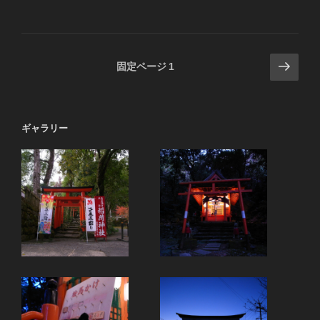
投
次
固定ページ
1
の
稿
ペ
の
ー
ペ
ギャラリー
ジ
ー
ジ
送
り