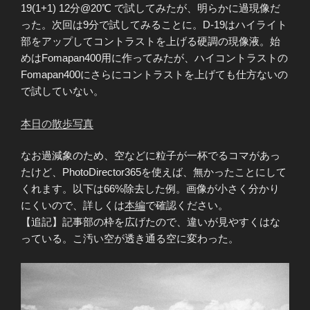
19(1+1) 12分@20℃ で試してみたが、明らかに過現像だ
った。次回は9分で試してみることに。D-19はハイライト
部をアップしてコントラストを上げる硬調の現像液。始
めはFomapan400用に作ってみたが、ハイコントラストの
Fomapan400にさらにコントラストを上げても仕方ないの
で試していない。
本日の散歩写真
なお過減象のため、空などに粒子が一杯でるコマがあっ
たけど、PhotoDirector365を使えば、無かったことにして
くれます。以下は66%除去した例。画像が小さく分かり
にくいので、詳しくは
本編
で確認ください。
【追記】記事部の枠を広げたので、違いが見やすくはな
っている。こ汚い空が透き通る空に変わった。