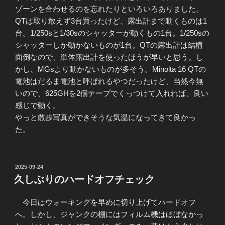
ゾーンを合わせるのを忘れたりといろいろありました。
QTは取り敢えず3台買ったけど、露出計まで動くものは1
台。1/250sと1/30sのシャッターが動くもの1台。1/250sの
シャッターしか動かないものが1台。QTの露出計は結構
面倒なので、単体露出計を使ったほうが早いと思う。し
かし、MGsより動かないものが多そう。Minolta 16 QTの
電池はだるま電池と呼ぼれるやつだったけど、当然今無
いので、625GHを2個テープでくっつけて入れれば、良い
感じで動く。
やっと散歩写真ができそうな気温になってきて良かっ
た。
投
2025-09-24
稿
久しぶりのハードオフチェック
日:
今日はウォーキングを早めに切り上げてハードオフ
へ。しかし、ジャンクの棚にはフィルム機はほぼなかっ