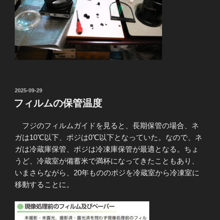
投
2025-09-29
稿
フィルムの保管温度
日:
フジのフィルムガイドを見ると、長期保管の場合、ネ
ガは10℃以下、ポジは0℃以下となっていた。なので、ネ
ガは冷蔵庫保管、ポジは冷凍庫保管が最適となる。ちょ
うど、冷蔵室が備蓄米で満杯になってきたこともあり、
いまさらながら、20年もののポジを冷蔵室から冷凍室に
移動することに。