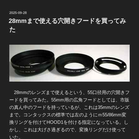
投
2025-09-28
稿
28mmまで使える穴開きフードを買ってみ
日:
た
28mmのレンズまで使えるという、55口径用の穴開きフ
ードを買ってみた。55mm用の広角フードとしては、市販
の真ん中のフードを持っているが、これは35mmのレンズ
まで。コンタックスの標準では左のようにｍ55/86mm変
換リングを付けてHOOD1を付ける指定になっている。し
かし、これは大げさ過ぎるので、変換リングだけ使って
いた。