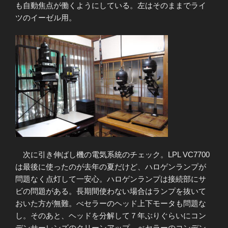
も自動焦点が働くようにしている。左はそのままでライ
ツのイーゼル用。
次に引き伸ばし機の電気系統のチェック。LPL VC7700
は最後に使ったのが去年の夏だけど、ハロゲンランプが
問題なく点灯して一安心。ハロゲンランプは接続部にサ
ビの問題がある。長期間使わない場合はランプを抜いて
おいた方が無難。べセラーのヘッド上下モータも問題な
し。そのあと、ヘッドを分解して７年ぶりぐらいにコン
デンサーレンズのクリーンアップ。べセラーのコンデン