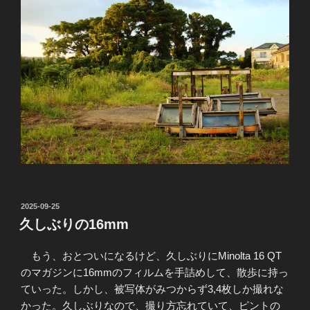
投
2025-09-25
稿
久しぶりの16mm
日:
もう、おとついになるけど、久しぶりにMinolta 16 QT
のマガジンに16mmのフィルムを手詰めして、散歩に持っ
ていった。しかし、被写体がみつからず3,4枚しか撮れな
かった。久しぶりなので、撮り方忘れていて、ピントの