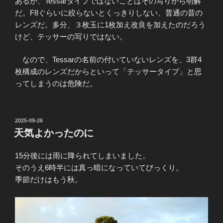
あるが、Tessarタイプではないことはその写りから明解
だ。F8ぐらいに絞らないとくっきりしない、普通の昔の
レンズだ。多分、３枚玉に1枚加え改良を加えたのだろう
けど、テッサーの写りではない。
なので、Tessarの名前の付いていないレンズを、3群4
枚構成のレンズだからといって「テッサータイプ」と思
ってしまうのは危険だ。
投
2025-09-26
稿
天気よかったのに
日:
15分後には雨に降られてしまいました。
そのうえ6時半には真っ暗になっていてびっくり。
季節だけはもう秋。