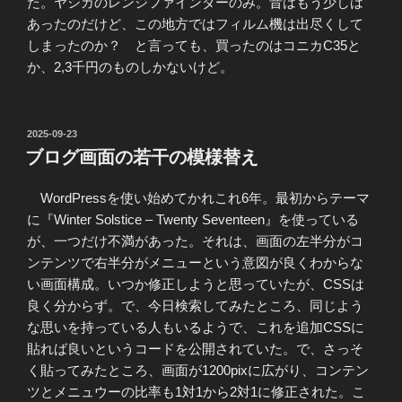
た。ヤシカのレンジファインダーのみ。昔はもう少しは
あったのだけど、この地方ではフィルム機は出尽くして
しまったのか？ と言っても、買ったのはコニカC35と
か、2,3千円のものしかないけど。
投
2025-09-23
稿
ブログ画面の若干の模様替え
日:
WordPressを使い始めてかれこれ6年。最初からテーマ
に『Winter Solstice – Twenty Seventeen』を使っている
が、一つだけ不満があった。それは、画面の左半分がコ
ンテンツで右半分がメニューという意図が良くわからな
い画面構成。いつか修正しようと思っていたが、CSSは
良く分からず。で、今日検索してみたところ、同じよう
な思いを持っている人もいるようで、これを追加CSSに
貼れば良いというコードを公開されていた。で、さっそ
く貼ってみたところ、画面が1200pixに広がり、コンテン
ツとメニュウーの比率も1対1から2対1に修正された。こ