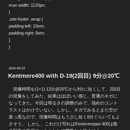
max-width: 1120px;
}
.site-footer .wrap {
padding-left: 10em;
padding-right: 8em;
}
}
投
2025-09-23
稿
Kentmere400 with D-19(2回目) 9分@20℃
日:
現像時間を(1+1) 12分@20℃から9分に短くして、2回目
の現像をしてみた。結果はほぼいい感じ。普通のネガに
なってきた。今回は明るさの調整のみで、強めのコント
ラストはかけていない。しかし、ネガでみるとまだ空が
真っ黒なので、現像時間はもう少し短く8分ぐらいてもよ
さそう。 しかし、これだけ写ればKentmerepan 400は散