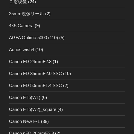
２浴現像
(24)
35mm現像リール
(2)
4×5 Camera
(9)
AGFA Optima 5000 (110)
(5)
Aquos wish4
(10)
Canon FD 24mmF2.8
(1)
Canon FD 35mmF2.0 SSC
(10)
Canon FD 50mmF1.4 SSC
(2)
Canon FTb(W1)
(6)
Canon FTb(W2)_square
(4)
Canon New F-1
(38)
Canon nFD 20mmF2.8
(2)