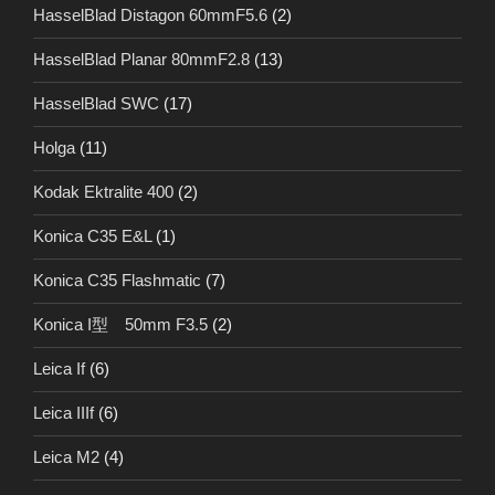
HasselBlad Distagon 60mmF5.6
(2)
HasselBlad Planar 80mmF2.8
(13)
HasselBlad SWC
(17)
Holga
(11)
Kodak Ektralite 400
(2)
Konica C35 E&L
(1)
Konica C35 Flashmatic
(7)
Konica I型 50mm F3.5
(2)
Leica If
(6)
Leica IIIf
(6)
Leica M2
(4)