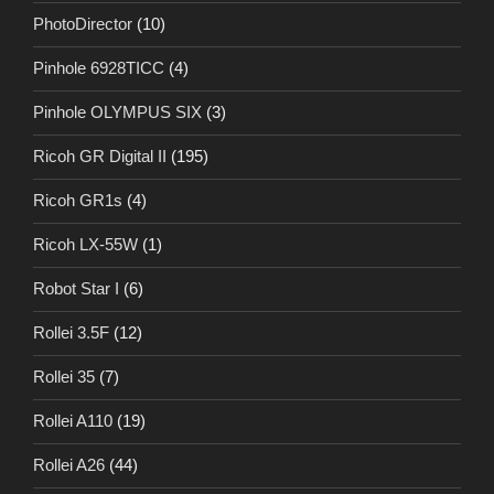
PhotoDirector
(10)
Pinhole 6928TICC
(4)
Pinhole OLYMPUS SIX
(3)
Ricoh GR Digital II
(195)
Ricoh GR1s
(4)
Ricoh LX-55W
(1)
Robot Star I
(6)
Rollei 3.5F
(12)
Rollei 35
(7)
Rollei A110
(19)
Rollei A26
(44)