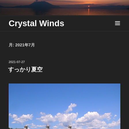
Skip
to
content
Crystal Winds
月:
2021年7月
投
2021-07-27
稿
すっかり夏空
日: