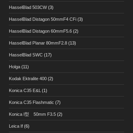
HasselBlad 503CW
(3)
HasselBlad Distagon 50mmF4 CFi
(3)
HasselBlad Distagon 60mmF5.6
(2)
HasselBlad Planar 80mmF2.8
(13)
HasselBlad SWC
(17)
Holga
(11)
Kodak Ektralite 400
(2)
Konica C35 E&L
(1)
Konica C35 Flashmatic
(7)
Konica I型 50mm F3.5
(2)
Leica If
(6)