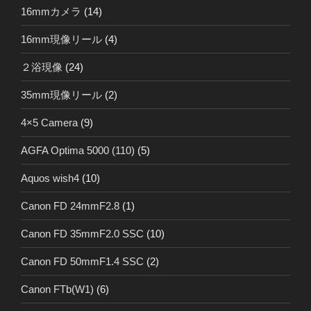
16mmカメラ
(14)
16mm現像リール
(4)
２浴現像
(24)
35mm現像リール
(2)
4×5 Camera
(9)
AGFA Optima 5000 (110)
(5)
Aquos wish4
(10)
Canon FD 24mmF2.8
(1)
Canon FD 35mmF2.0 SSC
(10)
Canon FD 50mmF1.4 SSC
(2)
Canon FTb(W1)
(6)