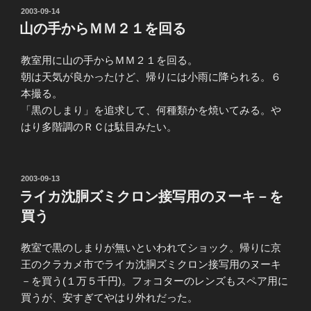
投
2003-09-14
稿
山の手からＭＭ２１を回る
日:
教室用に山の手からＭＭ２１を回る。
朝は天気が良かったけど、帰りには小雨に降られる。６
本撮る。
「黒のしまり」を追求して、何種類かを焼いてみる。や
はり多階調のＲＣは駄目みたい。
投
2003-09-13
稿
ライカ沈胴ズミクロン接写用のヌーキ－を
日:
買う
教室で黒のしまりが無いといわれてショック。帰りに京
王のクラカメ市でライカ沈胴ズミクロン接写用のヌーキ
－を買う(１万５千円)。フォコターのレンズもスペア用に
買うが、安すぎてやはり外れだった。