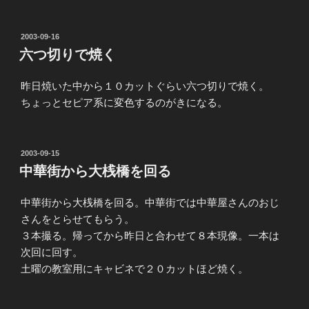
投
2003-09-16
稿
六つ切りで焼く
日:
昨日焼いた中から１０カットぐらい六つ切りで焼く。
ちょっとセピア系に変色するのがきになる。
投
2003-09-15
稿
中華街から大桟橋を回る
日:
中華街から大桟橋を回る。中華街では中華屋さんのおじ
さんをとらせてもらう。
３本撮る。帰ってから昨日と合わせて８本現像。一本は
次回に回す。
土曜の教室用にキャビネで２０カットほど焼く。