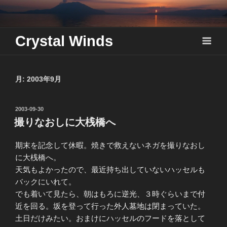
Skip
to
content
Crystal Winds
月:
2003年9月
投
2003-09-30
稿
撮りなおしに大桟橋へ
日:
期末を記念して休暇。焼きで救えないネガを撮りなおし
に大桟橋へ。
天気もよかったので、最近持ち出していないハッセルも
バックにいれて。
でも着いて見たら、朝はもろに逆光、３時ぐらいまで付
近を回る。坂を登って行った外人墓地は閉まっていた。
土日だけみたい。おまけにハッセルのフードを落として