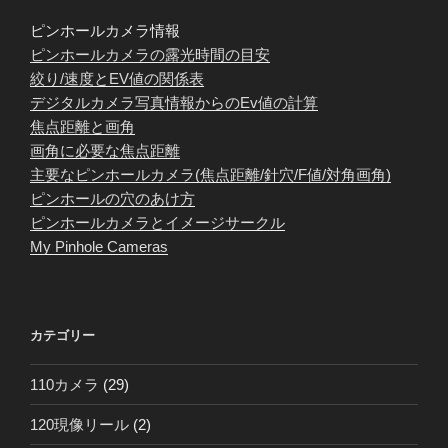
ピンホールカメラ情報
ピンホールカメラの露光時間の目安
絞り/速度とEV値の関係表
デジタルカメラ写真情報からのEv値の計算
焦点距離と画角
画角に必要な焦点距離
主要なピンホールカメラ(焦点距離/針穴/F値/対角画角)
ピンホールの穴のあけ方
ピンホールカメラとイメージサークル
My Pinhole Cameras
カテゴリー
110カメラ
(29)
120現像リール
(2)