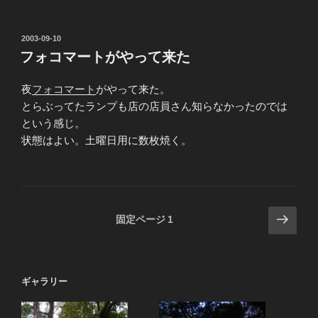
投
2003-09-10
稿
フォコマートがやって来た
日:
夜
フォコマート
がやって来た。
とらぶってたランプも店の店員さん知らなかったのでは
という感じ。
状態はよい。土曜日用に数枚焼く。
投
次
固定ページ
1
の
稿
ペ
の
ー
ペ
ギャラリー
ジ
ー
ジ