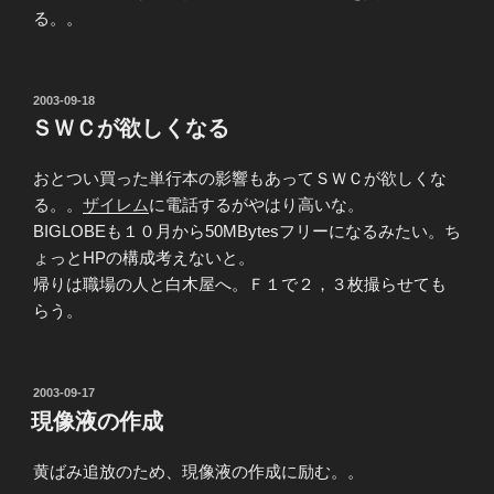
る。。
投
2003-09-18
稿
ＳＷＣが欲しくなる
日:
おとつい買った単行本の影響もあってＳＷＣが欲しくな
る。。
ザイレム
に電話するがやはり高いな。
BIGLOBEも１０月から50MBytesフリーになるみたい。ち
ょっとHPの構成考えないと。
帰りは職場の人と白木屋へ。Ｆ１で２，３枚撮らせても
らう。
投
2003-09-17
稿
現像液の作成
日:
黄ばみ追放のため、現像液の作成に励む。。