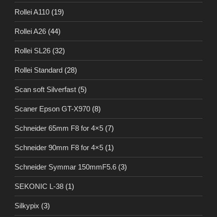
Rollei A110
(19)
Rollei A26
(44)
Rollei SL26
(32)
Rollei Standard
(28)
Scan soft Silverfast
(5)
Scaner Epson GT-X970
(8)
Schneider 65mm F8 for 4×5
(7)
Schneider 90mm F8 for 4×5
(1)
Schneider Symmar 150mmF5.6
(3)
SEKONIC L-38
(1)
Silkypix
(3)