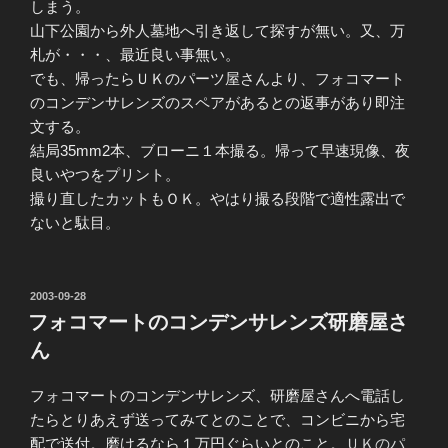
しまう。
山下公園から外人墓地へ引き返して探すが無い。又、万
札が・・・、最近良い事無い。
でも、帰ったらＵＫのパーツ屋さんより、フォコマート
のコンデンサレンズのスペアがあるとの返事があり即注
文する。
結局35mm2本、ブローニ１本撮る。帰って早速現像、夜
良いやつをプリント。
撮り直したカットもＯＫ。やはり撮る段階で適性露出で
ないと駄目。
投
2003-09-28
稿
フォコマートのコンデンサレンズ研磨屋さ
日:
ん
フォコマートのコンデンサレンズ、研磨屋さんへ電話し
たらとりあえず送ってみてとのことで、コンビニから宅
配で送付。磨けるなら１万円ぐらいとのこと。
ＵＫのパ