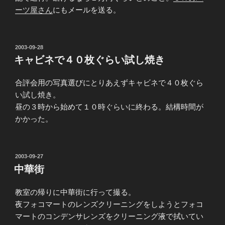
ーツ屋さん
にもメールを送る。
投
2003-09-28
稿
キャビネで４０枚ぐらい試し焼き
日:
合評会用の写真選びにとりあえずキャビネで４０枚ぐら
い試し焼き。
昼の３時から始めて１０時ぐらいに終わる。結構時間が
かかった。
投
2003-09-27
稿
中華街
日:
教室の帰りに中華街に行って撮る。
夜フォコマートのレンズクリーニングをしようとフォコ
マートのコンデンサレンズをクリーニング液で拭いてい