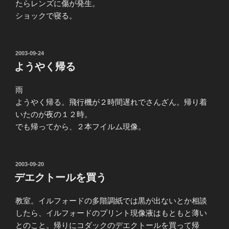
たらレンズに傷が発生。
ショックで寝る。
投
2003-09-24
稿
ようやく帰る
日:
雨
ようやく帰る。飛行機が２時間遅れでさんざん。帰り着
いたのが夜の１２時。
でも帰ってから、２本フイルム現像。
投
2003-09-20
稿
デエクトールを買う
日:
教室。イルフォードの多階調紙では黒が出ないとか相談
したら、イルフォードのプリント現像液はもともと薄い
とのこと。帰りにコダックのデエクトールを買って帰