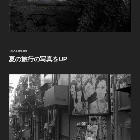
投
2023-09-09
稿
夏の旅行の写真をUP
日: