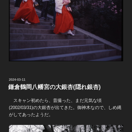
投
2024-03-11
稿
鎌倉鶴岡八幡宮の大銀杏(隠れ銀杏)
日:
スキャン初めたら、昔撮った、まだ元気な頃
(2002/03/31)の大銀杏が出てきた。御神木なので、しめ縄
がしてあったようだ。