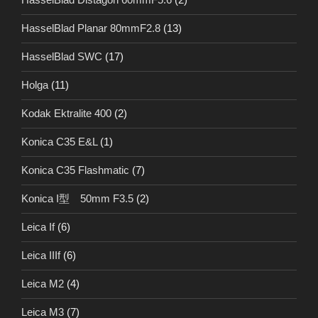
HasselBlad Planar 80mmF2.8
(13)
HasselBlad SWC
(17)
Holga
(11)
Kodak Ektralite 400
(2)
Konica C35 E&L
(1)
Konica C35 Flashmatic
(7)
Konica I型 50mm F3.5
(2)
Leica If
(6)
Leica IIIf
(6)
Leica M2
(4)
Leica M3
(7)