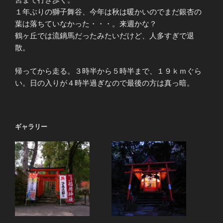
１年ぶりの獅子舞谷、今年は秋は暖かいのでまだ銀杏の
葉は落ちていなかった・・・。来週かな？
鶴ヶ丘では流鏑馬だったみたいだけど、人多すぎで退
散。
帰ってから走る。３時半から５時半まで、１９ｋｍぐら
い。日の入りが４時半過ぎなので最後の方は真っ暗。
ギャラリー