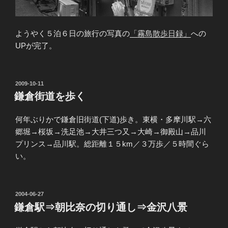
ようやく５泊６日の旅行の写真の
「霧島散歩日録」
への
UPが完了。
投
2009-10-11
稿
鎌倉街道を歩く
日:
何年ぶりかで鎌倉旧街道(下道)歩き。東横・多摩川駅→六
郷堀→桜坂→洗足池→大井三つ又→大崎→御殿山→品川
プリンス→品川駅。総距離１５km／３万歩／５時間ぐら
い。
投
2004-06-27
稿
鎌倉駅⇒朝比奈の切り通し⇒金沢八景
日: