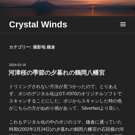
Skip
to
content
Crystal Winds
カテゴリー:
撮影地 鎌倉
投
2024-03-16
稿
河津桜の季節の夕暮れの鶴岡八幡宮
日:
トリミングされない方法が見つかったので、とりあえ
ず、ポジのデジタル化はGT-X970のオリジナルソフトで
スキャンすることにした。ポジからスキャンした時の色
がこちらの方がぬめり感があって、Silverfastより良い。
これもデジタル化の中のポジのコマ。鎌倉に通っていた
時期(2002年2月24日)の夕暮れの鶴岡八幡宮の石段横の河