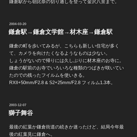
鎌倉駅から朝比奈の切り通しを登って金沢八景まで。
投
2004-03-20
稿
鎌倉駅→鎌倉文学館→材木座→鎌倉駅
日:
鎌倉の町を歩いてみるが、こちらも新しい住宅が多く
て、カメラを向けたくなるようなものは少ない。
しょうがないので帰りには久しぶりに材木座のお寺に。
鎌倉の駅前のお寺でいろいろな種類のつばきが咲いてい
たのでの残ったフイルムを使いきる。
RXII+50mm/F2.8 & S2+25mm/F2.8 フィルム1.3本。
投
2003-12-07
稿
獅子舞谷
日:
最後の紅葉か鎌倉街道の続きか迷ったけど、結局今年最
後の紅葉見に鎌倉へ。