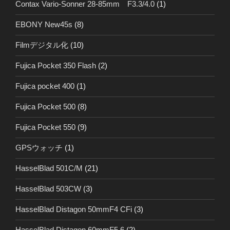
Contax Vario-Sonner 28-85mm F3.3/4.0
(1)
EBONY New45s
(8)
Filmデジタル化
(10)
Fujica Pocket 350 Flash
(2)
Fujica pocket 400
(1)
Fujica Pocket 500
(8)
Fujica Pocket 550
(9)
GPSウォッチ
(1)
HasselBlad 501C/M
(21)
HasselBlad 503CW
(3)
HasselBlad Distagon 50mmF4 CFi
(3)
HasselBlad Distagon 60mmF5.6
(2)