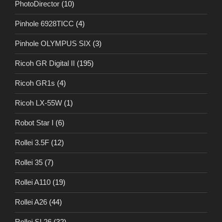
PhotoDirector
(10)
Pinhole 6928TICC
(4)
Pinhole OLYMPUS SIX
(3)
Ricoh GR Digital II
(195)
Ricoh GR1s
(4)
Ricoh LX-55W
(1)
Robot Star I
(6)
Rollei 3.5F
(12)
Rollei 35
(7)
Rollei A110
(19)
Rollei A26
(44)
Rollei SL26
(32)