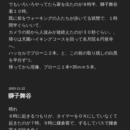
でもいろいろやってたら家を出たのが８時半、獅子舞谷
着１０時。
既に前をウォーキングの人たちが歩いてる状態で、１時
間半ぐらいいて、
カメラの前から人波みが途絶えたのが３０秒ぐらい。。
帰りは天園ハイキングコースを回って名月院＆円覚寺
へ。
ハッセルでブローニ２本。と、この前の取り残しの白黒
を半分ずつ。
帰ってから現像、ブローニ１本+35ｍｍ５本。
投
2003-11-22
稿
獅子舞谷
日:
晴れ
６時に起きるつもりが、タイマーをＯＮにしていなくて
起きたのが７時。９時に鎌倉着で、ずるしてバスで鎌倉
宮まで行き歩く。