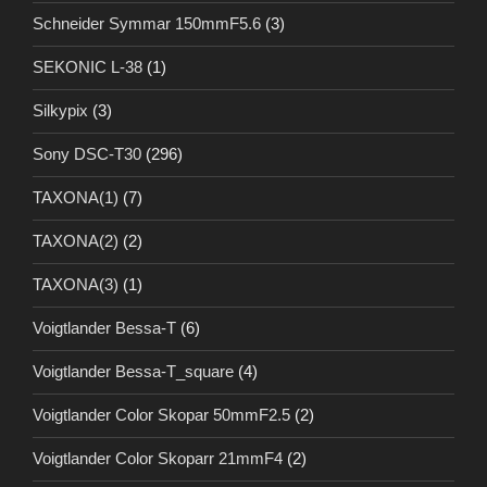
Schneider Symmar 150mmF5.6
(3)
SEKONIC L-38
(1)
Silkypix
(3)
Sony DSC-T30
(296)
TAXONA(1)
(7)
TAXONA(2)
(2)
TAXONA(3)
(1)
Voigtlander Bessa-T
(6)
Voigtlander Bessa-T_square
(4)
Voigtlander Color Skopar 50mmF2.5
(2)
Voigtlander Color Skoparr 21mmF4
(2)