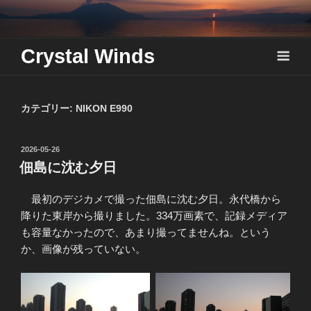
Skip
to
content
Crystal Winds
カテゴリー:
NIKON E990
投
2026-05-26
稿
佃島に沈む夕日
日:
最初のデジカメで撮った佃島に沈む夕日。永代橋から
降りた東岸から撮りました。334万画素で、記録メディア
も容量なかったので、あまり撮ってませんね。という
か、画像が残っていない。