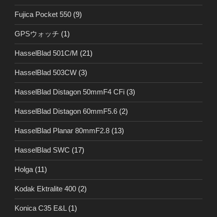
Fujica Pocket 550
(9)
GPSウォッチ
(1)
HasselBlad 501C/M
(21)
HasselBlad 503CW
(3)
HasselBlad Distagon 50mmF4 CFi
(3)
HasselBlad Distagon 60mmF5.6
(2)
HasselBlad Planar 80mmF2.8
(13)
HasselBlad SWC
(17)
Holga
(11)
Kodak Ektralite 400
(2)
Konica C35 E&L
(1)