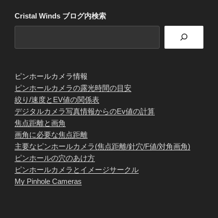
Cristal Winds ブログ内検索
ピンホールカメラ情報
ピンホールカメラの露光時間の目安
絞り/速度とEV値の関係表
デジタルカメラ写真情報からのEv値の計算
焦点距離と画角
画角に必要な焦点距離
主要なピンホールカメラ(焦点距離/針穴/F値/対角画角)
ピンホールの穴のあけ方
ピンホールカメラとイメージサークル
My Pinhole Cameras