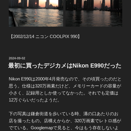
【2002/12/14 ニコン COOLPIX 990】
投
2024-09-02
稿
最初に買ったデジカメはNikon E990だった
日:
Nikon E990は2000年4月発売なので、その頃買ったのだと
思う。仕様は320万画素だけど、メモリーカードの容量が
小さく、記録用としか使ってなかった。それでも定価は
12万ぐらいだったようだ。
下の写真は鎌倉街道を歩いている時、溝の口あたりのお
店を撮ったもの。店構えからか、320万画素でレトロ感が
でている。Googlemapで見ると、今はもう存在しないよ