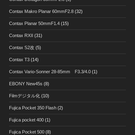
Contax Makro Planar 60mmF2.8
(32)
Contax Planar 50mmF1.4
(15)
Contax RXII
(31)
Contax S2改
(5)
Contax T3
(14)
Contax Vario-Sonner 28-85mm F3.3/4.0
(1)
EBONY New45s
(8)
Filmデジタル化
(10)
Fujica Pocket 350 Flash
(2)
Fujica pocket 400
(1)
Fujica Pocket 500
(8)