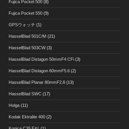
Fujica Pocket 500
(8)
Fujica Pocket 550
(9)
GPSウォッチ
(1)
HasselBlad 501C/M
(21)
HasselBlad 503CW
(3)
HasselBlad Distagon 50mmF4 CFi
(3)
HasselBlad Distagon 60mmF5.6
(2)
HasselBlad Planar 80mmF2.8
(13)
HasselBlad SWC
(17)
Holga
(11)
Kodak Ektralite 400
(2)
Konica C35 E&L
(1)