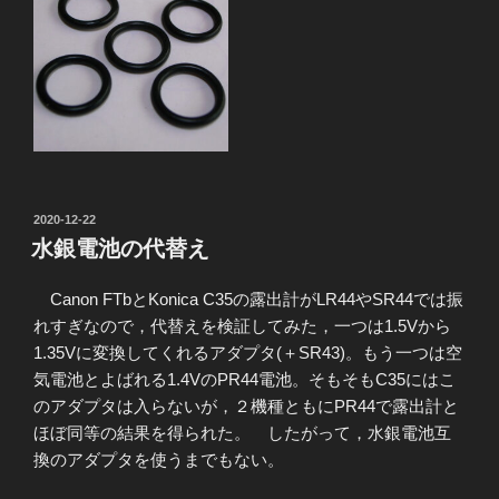
投
2020-12-22
稿
水銀電池の代替え
日:
Canon FTbとKonica C35の露出計がLR44やSR44では振
れすぎなので，代替えを検証してみた，一つは1.5Vから
1.35Vに変換してくれるアダプタ(＋SR43)。もう一つは空
気電池とよばれる1.4VのPR44電池。そもそもC35にはこ
のアダプタは入らないが，２機種ともにPR44で露出計と
ほぼ同等の結果を得られた。 したがって，水銀電池互
換のアダプタを使うまでもない。