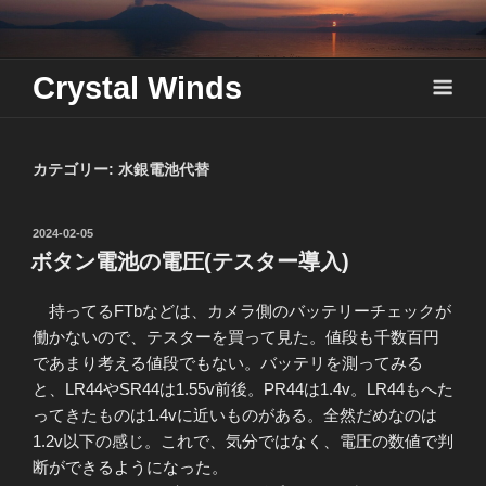
Skip
to
content
Crystal Winds
カテゴリー:
水銀電池代替
投
2024-02-05
稿
ボタン電池の電圧(テスター導入)
日:
持ってるFTbなどは、カメラ側のバッテリーチェックが
働かないので、テスターを買って見た。値段も千数百円
であまり考える値段でもない。バッテリを測ってみる
と、LR44やSR44は1.55v前後。PR44は1.4v。LR44もへた
ってきたものは1.4vに近いものがある。全然だめなのは
1.2v以下の感じ。これで、気分ではなく、電圧の数値で判
断ができるようになった。