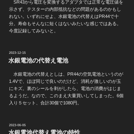
SR43から電圧を変換するアダプタでは正常な電圧値を
示さず、テスターの内部抵抗などの問題があるのかもし
れない。いずれにせよ、水銀電池の代替えはPR44で十
分。寿命もそんなに短くはないみたいな感じではある。
今度記録してみないと。
投
2023-12-15
稿
水銀電池の代替え電池
日:
水銀電池の代替えとしは、PR44の空気電池というのが
1.4Vで、ほぼ同じで良いのだけど、消耗が激しいのが玉
にキズ。裏のシールを剥がしたら、電池の消費がはじま
るようだ。なので、このまえ大量買いしてしまった。6個
入り５セット、合計30個で1080円。
投
2023-06-05
稿
水銀電池代替え電池の特性