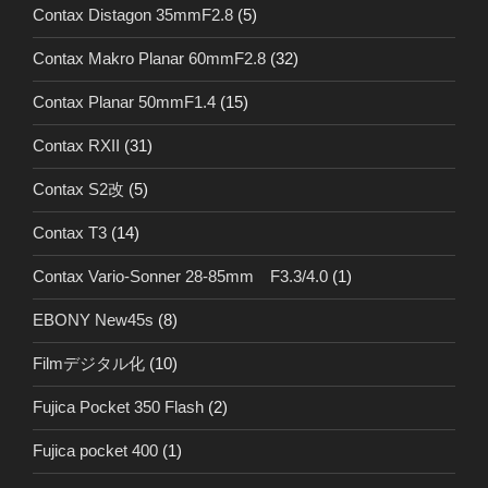
Contax Distagon 35mmF2.8
(5)
Contax Makro Planar 60mmF2.8
(32)
Contax Planar 50mmF1.4
(15)
Contax RXII
(31)
Contax S2改
(5)
Contax T3
(14)
Contax Vario-Sonner 28-85mm F3.3/4.0
(1)
EBONY New45s
(8)
Filmデジタル化
(10)
Fujica Pocket 350 Flash
(2)
Fujica pocket 400
(1)