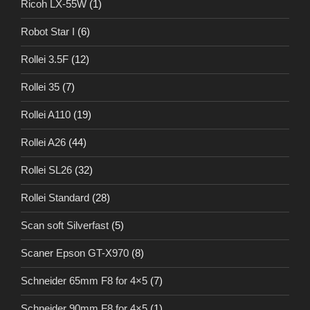
Ricoh LX-55W
(1)
Robot Star I
(6)
Rollei 3.5F
(12)
Rollei 35
(7)
Rollei A110
(19)
Rollei A26
(44)
Rollei SL26
(32)
Rollei Standard
(28)
Scan soft Silverfast
(5)
Scaner Epson GT-X970
(8)
Schneider 65mm F8 for 4×5
(7)
Schneider 90mm F8 for 4×5
(1)