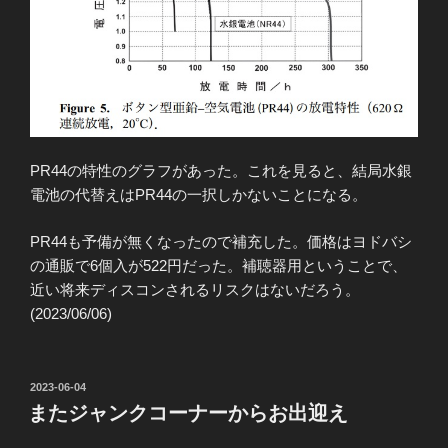
PR44の特性のグラフがあった。これを見ると、結局水銀
電池の代替えはPR44の一択しかないことになる。
PR44も予備が無くなったので補充した。価格はヨドバシ
の通販で6個入が522円だった。補聴器用ということで、
近い将来ディスコンされるリスクはないだろう。
(2023/06/06)
投
2023-06-04
稿
またジャンクコーナーからお出迎え
日: