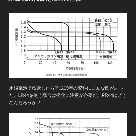
日:
水銀電池で検索したら平成19年の資料にこんな図があっ
た。LR44を使う場合は劣化に注意が必要だ。PR44はどう
なんだろうか？