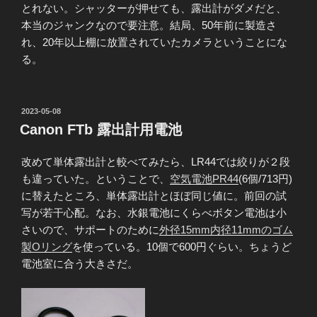
とれない。シャッターが押せても、露出計がダメだと、
本当のジャンクなので要注意。結局、50年前に製造さ
れ、20年以上棚に放置されていたカメラということにな
る。
投
2023-05-08
稿
Canon FTb 露出計用電池
日:
改めて単体露出計と較べてみたら、LR44では絞りが２段
も違っていた。ということで、
空気電池PR44
(6個/713円)
に替えたところ、単体露出計とほぼ同じ値に。前回の試
写が若干心配。なお、水銀電池にくらべボタン電池は小
さいので、サポートのために
外径15mm内径11mmのゴム
製Oリング
を使っている。10個で600円ぐらい。ちょうど
電池室に合う大きさだ。