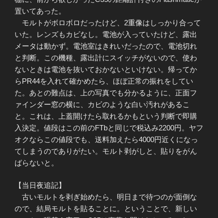
置いてあった。
モルトがボロボロだったけど、2重像はしっかり合って
いた。レンズもカビなし。電池が入っていたけど、露出
メータは動かず。電池室はきれいだったので、電池切れ
と判断。この機種、露出計にスイッチがないので、使わ
ないときは電池を抜いておかないといけない。帰ってか
らPR44を入れて確かめたら、ほぼ正常の振れをしてい
た。あとの難点は、上の写真でも分かるように、正面フ
ァインダー窓の横に、カビのような白い汚れがあるこ
と。これは、上蓋開けたら取れるかもという判断で即購
入決定。値段はこの前のFTbと同じで税込み2200円。ヤフ
オクならこの値段でも、送料加えたら4000円近くになっ
てしまうのでありがたい。モルト剥がしと、貼りをがん
ばらないと。
【当日夜追記】
古いモルトを剥ぎ始めたら、明日まで待つのが面倒な
ので、結局モルトを貼ることに。ということで、新しい