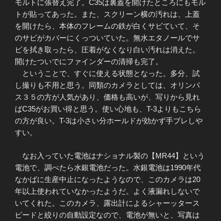
モルトに張替え完了。C35は裏蓋を開けたところにもモル
トが貼ってあった。また、スクリーン横の汚れは、上蓋
を開けたら、本体のフレームの鉄が白くサビていて、そ
のサビがカバーにくっついていた。無水エタノールでサ
ビを拭き取ったら、圧着がなくなり白い汚れは消えた。
開けたついでにファインダーの清掃も完了。
ということで、すぐに使える状態となった。多分、試
し撮りも不用と思う。同類のカメラとしては、オリンパ
ス３５の方が人気があり、価格も高いが、写りから見れ
ばC35がお買い得と思う。使い心地も、T-3よりもこちら
の方が良い。T-3は小さい分ホールドが効かず手ブレしや
すい。
なお入っていた電池はナショナル製の【MR44】という
電池で、調べたら水銀電池だった。水銀電池は1990年代
なかばに生産中止になったようなので、このカメラは20
年以上使われていなかったようだ。よく液漏れしないで
いてくれた。このカメラ、露出計によるシャーッタース
ピードと絞りの自動設定なので、電池が無いと、写真は