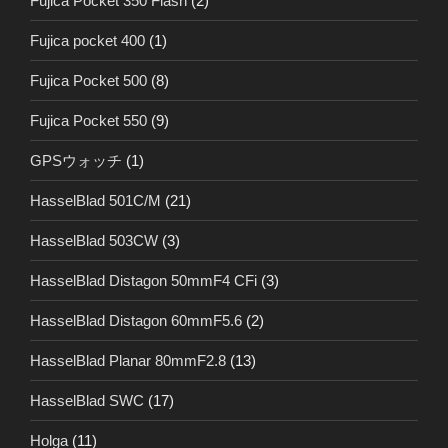
Fujica Pocket 350 Flash
(2)
Fujica pocket 400
(1)
Fujica Pocket 500
(8)
Fujica Pocket 550
(9)
GPSウォッチ
(1)
HasselBlad 501C/M
(21)
HasselBlad 503CW
(3)
HasselBlad Distagon 50mmF4 CFi
(3)
HasselBlad Distagon 60mmF5.6
(2)
HasselBlad Planar 80mmF2.8
(13)
HasselBlad SWC
(17)
Holga
(11)