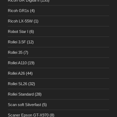
Ricoh GR Digital II
(195)
Ricoh GR1s
(4)
Ricoh LX-55W
(1)
Robot Star I
(6)
Rollei 3.5F
(12)
Rollei 35
(7)
Rollei A110
(19)
Rollei A26
(44)
Rollei SL26
(32)
Rollei Standard
(28)
Scan soft Silverfast
(5)
Scaner Epson GT-X970
(8)