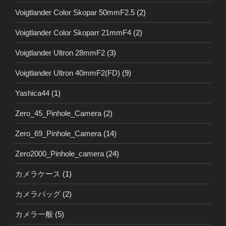
Voigtlander Color Skopar 50mmF2.5
(2)
Voigtlander Color Skoparr 21mmF4
(2)
Voigtlander Ultron 28mmF2
(3)
Voigtlander Ultron 40mmF2(FD)
(9)
Yashica44
(1)
Zero_45_Pinhole_Camera
(2)
Zero_69_Pinhole_Camera
(14)
Zero2000_Pinhole_camera
(24)
カメラケース
(1)
カメラバッグ
(2)
カメラ一般
(5)