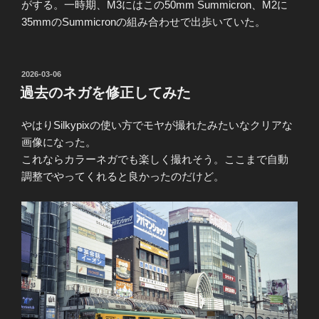
がする。一時期、M3にはこの50mm Summicron、M2に
35mmのSummicronの組み合わせで出歩いていた。
投
2026-03-06
稿
過去のネガを修正してみた
日:
やはりSilkypixの使い方でモヤが撮れたみたいなクリアな
画像になった。
これならカラーネガでも楽しく撮れそう。ここまで自動
調整でやってくれると良かったのだけど。