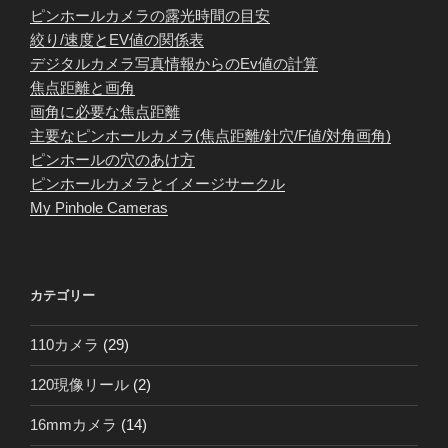
ピンホールカメラの露光時間の目安
絞り/速度とEV値の関係表
デジタルカメラ写真情報からのEv値の計算
焦点距離と画角
画角に必要な焦点距離
主要なピンホールカメラ(焦点距離/針穴/F値/対角画角)
ピンホールの穴のあけ方
ピンホールカメラとイメージサークル
My Pinhole Cameras
カテゴリー
110カメラ
(29)
120現像リール
(2)
16mmカメラ
(14)