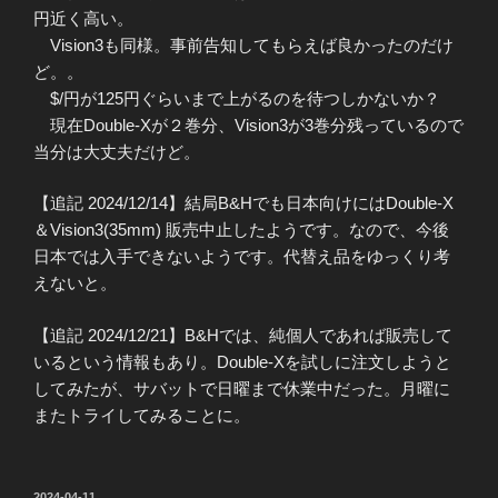
円近く高い。
Vision3も同様。事前告知してもらえば良かったのだけ
ど。。
$/円が125円ぐらいまで上がるのを待つしかないか？
現在Double-Xが２巻分、Vision3が3巻分残っているので
当分は大丈夫だけど。
【追記 2024/12/14】結局B&Hでも日本向けにはDouble-X
＆Vision3(35mm) 販売中止したようです。なので、今後
日本では入手できないようです。代替え品をゆっくり考
えないと。
【追記 2024/12/21】B&Hでは、純個人であれば販売して
いるという情報もあり。Double-Xを試しに注文しようと
してみたが、サバットで日曜まで休業中だった。月曜に
またトライしてみることに。
投
2024-04-11