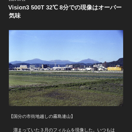
稿
Vision3 500T 32℃ 8分での現像はオーバー
日:
気味
【国分の市街地越しの霧島連山】
溜まっていた３月のフィルムを現像した。いつもは