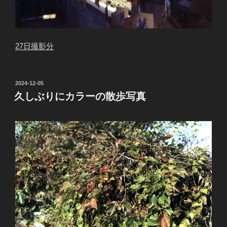
27日撮影分
投
2024-12-05
稿
久しぶりにカラーの散歩写真
日: