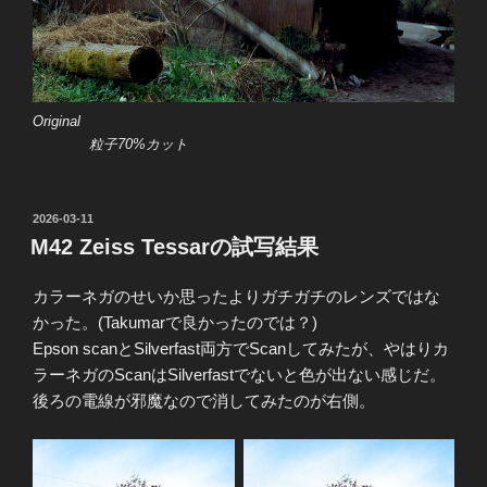
Original
粒子70%カット
投
2026-03-11
稿
M42 Zeiss Tessarの試写結果
日:
カラーネガのせいか思ったよりガチガチのレンズではな
かった。(Takumarで良かったのでは？)
Epson scanとSilverfast両方でScanしてみたが、やはりカ
ラーネガのScanはSilverfastでないと色が出ない感じだ。
後ろの電線が邪魔なので消してみたのが右側。