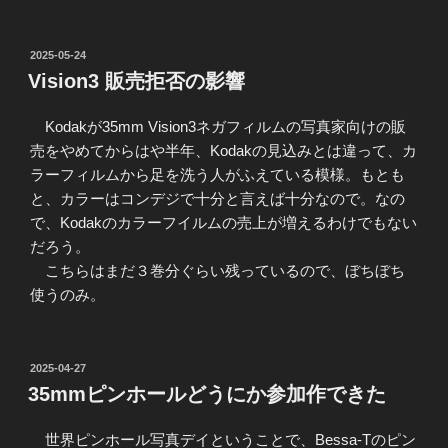
投
2025-05-24
稿
Vision3 販売拒否の影響
日:
Kodakが35mm Vision3ネガフィルムの写真家向けの販
売をやめてからはや半年、Kodakの見込みとは違って、カ
ラーフィルムから足を洗う人がふえている模様。もとも
と、カラーはコンデジで十分と言えば十分なので。なの
で、Kodakのカラーフイルムの売上が増えるわけでもない
だろう。
こちらはまだ３巻分ぐらい残っているので、ぼちぼち
使うのみ。
投
2025-04-27
稿
35mmピンホールどうにか参加作できた
日:
世界ピンホール写真デイということで、Bessa-Tのピン