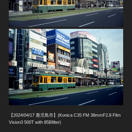
【2024/04/17 鹿児島市】(Konica C35 FM 38mmF2.8 Film
Vision3 500T with 85Bfilter)