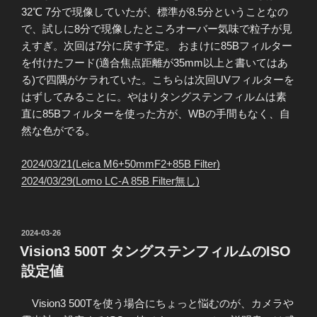
32℃ 7分で現像していたが、標準が8.5分ということなの
で、試しに8分で現像したところオーバー気味で粒子が見
えすぎ。次回は7分に戻す予定。 おまけに85Bフィルター
を付けたフード(適合焦点距離が35mm以上と書いてはあ
る)で四隅がケラれていた。こちらは次回UVフィルターを
はずしてみることに。やはりタングステンフィルムは素
直に85Bフィルターを使った方が、WBの手間もなく、自
然な色がでる。
2024/03/21(Leica M6+50mmF2+85B Filter)
2024/03/29(Lomo LC-A 85B Filter無し)
投
2024-03-26
稿
Vision3 500T タングステンフィルムのISO
日:
設定値
Vision3 500Tを使う場合にちょっと悩むのが、カメラや