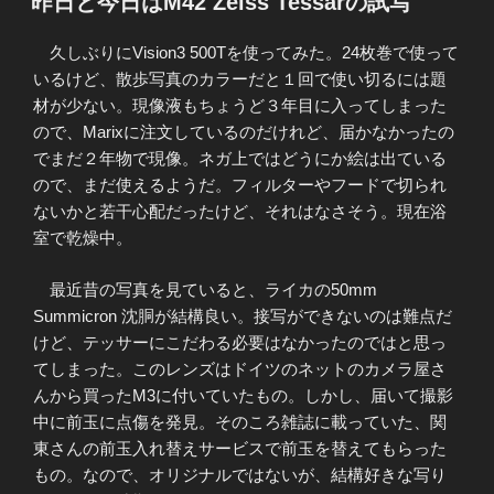
昨日と今日はM42 Zeiss Tessarの試写
日:
久しぶりにVision3 500Tを使ってみた。24枚巻で使って
いるけど、散歩写真のカラーだと１回で使い切るには題
材が少ない。現像液もちょうど３年目に入ってしまった
ので、Marixに注文しているのだけれど、届かなかったの
でまだ２年物で現像。ネガ上ではどうにか絵は出ている
ので、まだ使えるようだ。フィルターやフードで切られ
ないかと若干心配だったけど、それはなさそう。現在浴
室で乾燥中。
最近昔の写真を見ていると、ライカの50mm
Summicron 沈胴が結構良い。接写ができないのは難点だ
けど、テッサーにこだわる必要はなかったのではと思っ
てしまった。このレンズはドイツのネットのカメラ屋さ
んから買ったM3に付いていたもの。しかし、届いて撮影
中に前玉に点傷を発見。そのころ雑誌に載っていた、関
東さんの前玉入れ替えサービスで前玉を替えてもらった
もの。なので、オリジナルではないが、結構好きな写り