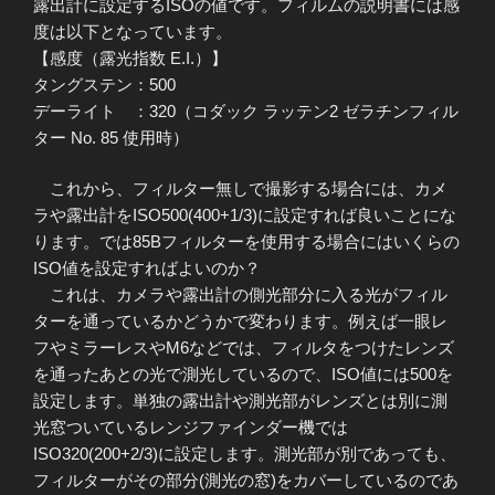
露出計に設定するISOの値です。フィルムの説明書には感
度は以下となっています。
【感度（露光指数 E.I.）】
タングステン：500
デーライト ：320（コダック ラッテン2 ゼラチンフィル
ター No. 85 使用時）
これから、フィルター無しで撮影する場合には、カメ
ラや露出計をISO500(400+1/3)に設定すれば良いことにな
ります。では85Bフィルターを使用する場合にはいくらの
ISO値を設定すればよいのか？
これは、カメラや露出計の側光部分に入る光がフィル
ターを通っているかどうかで変わります。例えば一眼レ
フやミラーレスやM6などでは、フィルタをつけたレンズ
を通ったあとの光で測光しているので、ISO値には500を
設定します。単独の露出計や測光部がレンズとは別に測
光窓ついているレンジファインダー機では
ISO320(200+2/3)に設定します。測光部が別であっても、
フィルターがその部分(測光の窓)をカバーしているのであ