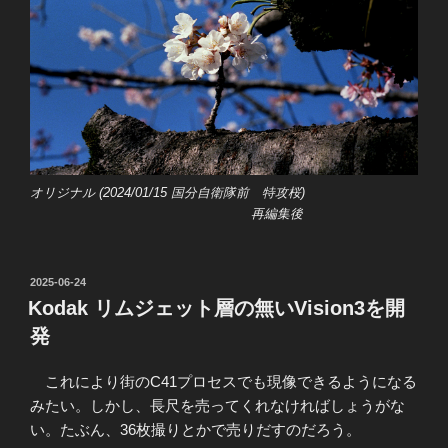
オリジナル (2024/01/15 国分自衛隊前 特攻桜)
再編集後
投
2025-06-24
稿
Kodak リムジェット層の無いVision3を開
日:
発
これにより街のC41プロセスでも現像できるようになる
みたい。しかし、長尺を売ってくれなければしょうがな
い。たぶん、36枚撮りとかで売りだすのだろう。