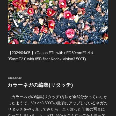
【2024/04/05 】(Canon FTb with nFD50mmF1.4 &
35mmF2.0 with 85B filter Kodak Vision3 500T)
投
2026-03-05
稿
カラーネガの編集(リタッチ)
日:
カラーネガの編集(リタッチ)方法が全然分かっていなか
ったようで、Vision3 500Tの最初にアップしているネガの
リタッチをやり直してみたら、全く違った印象の写真に
なってしまいました。500Tだからこんなものかと思って