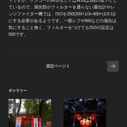
下ですが、ケンコーのW12もしくはW10は1段の低下とし
ているので、測光部がフィルターを通らない露出計やレ
ンジファイダー機では、ISOを250(200+1/3=400+(1/3-1))
にする必要があるようです。一眼レフやM6などの場合は
気にすること無く、フィルターをつけてもISOの設定は
500です。
投
次
固定ページ
1
の
稿
ペ
の
ー
ペ
ギャラリー
ジ
ー
ジ
送
り