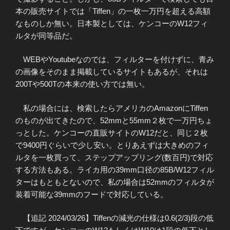
本の販売サイトでは「Tiffen」の一枚一万円を超える高額
なものしか無い。日本製としては、ケンコーのW12フィ
ルタが同等品だ。
WEBやYoutubeなのでは、フィルターを付けずに、青み
の画像をそのまま掲載しているサイトもあるが、それは
200Tや500Tの本来の使い方では無い。
私の場合には、検索したらアメリカのAmazonにTiffen
のものが出てきたので、52mmと55mm２枚で一万円ちょ
っとした。ケンコーの直販サイトのW12だと、同じ２枚
で9400円ぐらいで少し安い。とりあえずは大きめのフィ
ルタを一枚買って、ステップアップリング(数百円)で対応
する方法もある。ライカ用の39mm口径の85B/W12フィル
ターはもともとないので、私の場合は52mmのフィルタが
装着可能な39mmのフードで対応している。
【追記 2024/03/26】Tiffenの減光の仕様は0.6(2/3)段の低