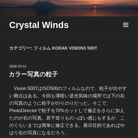
Skip
to
content
Crystal Winds
カテゴリー:
フィルム KODAK VISION3 500T
投
2026-03-11
稿
カラー写真の粒子
日:
Vision 500TはISO500のフィルムなので、粒子が出やす
い難点はある。今回も薄暗い逆光気味の場所では下の右
の写真のように粒子がのりのりだった。そこで、
PhotoDirectorで粒子を70%カットして修正をさらに加え
たのが右の写真。若干造りものっぽい感じもするが、こ
のぐらいまでは簡単に修正できる。展示目的であればや
はり右の写真になるだろう。