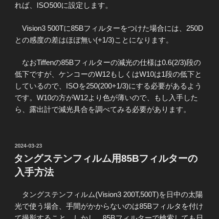
れば、ISO500に設定します。
Vision3 500Tに85Bフィルターをつけた場合には、250D
との感度の差はほぼ無い(+1/3)ことになります。
なおTiffenの85Bフィルターの減光の仕様は0.6(2/3)段の
低下ですが、ケンコーのW12もしくはW10は1段の低下と
しているので、ISOを250(200+1/3)にする必要があるよう
です。W10の方がW12より色が薄いので、もし入手した
ら、露出計で減光具合を調べてみる必要があります。
投
2024-03-23
稿
タングステンフィルム用85Bフィルターの
日:
入手方法
タングステンフィルム(Vision3 200T,500T)を日中の太陽
光で使う場合、手間がかからないのは85Bフィルタを付け
て撮影すること。しかし、85Bフィルターで検索しても日