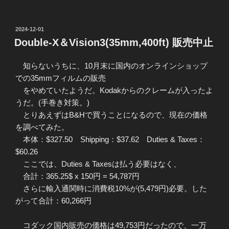
投
2024-12-01
稿
Double-X＆Vision3(35mm,400ft) 販売中止
日:
知らないうちに、10月末に国内のオンラインショップ
での35mmフィルムの販売
をやめていたようだ。Kodakからのクレームが入ったよ
うだ。(手巻き対策。)
とりあえずはB&Hで買うことになるので、現在の価格
を調べてみた。
本体：$327.50 Shipping：$37.62 Duties & Taxes：
$60.26
ここでは、Duties & Taxesは払う必要はなく、
合計：365.25$ x 150円 = 54,787円
さらに輸入通関時に消費税10%が(5,479円)必要。した
がって合計：60,266円
コダック国内販売の価格は49,753円だったので、一万