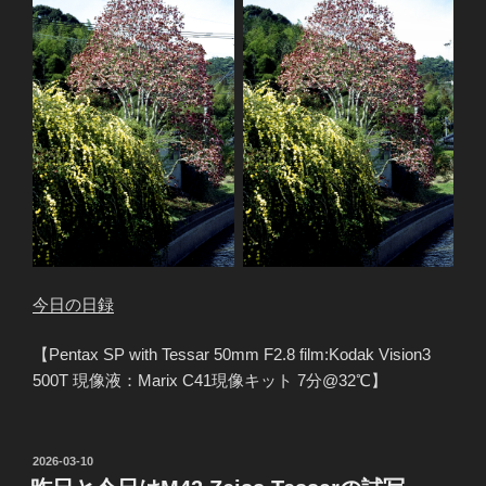
今日の日録
【Pentax SP with Tessar 50mm F2.8 film:Kodak Vision3
500T 現像液：Marix C41現像キット 7分@32℃】
投
2026-03-10
稿