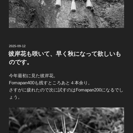
投
2025-09-12
稿
彼岸花も咲いて、早く秋になって欲しいも
日:
のです。
今年最初に見た彼岸花。
Fomapan400も残すところあと４本余り。
さすがに疲れたので次に試すのはFomapan200になるでし
ょう。