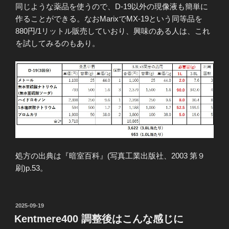
同じような薬品を使うので、D-19以外の現像液も簡単に
作ることができる。なおMarixでMX-19という同等品を
880円/1リットル販売していおり、興味のある人は、これ
を試してみるのもあり。
処方の出典は『暗室百科』(写真工業出版社、2003 第９
刷)p.53。
投
2025-09-19
稿
Kentmere400 調整後はこんな感じに
日: