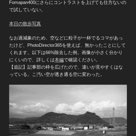
Fomapan400にさらにコントラストを上げても仕方ないの
で試していない。
本日の散歩写真
なお過減象のため、空などに粒子が一杯でるコマがあっ
たけど、PhotoDirector365を使えば、無かったことにして
くれます。以下は66%除去した例。画像が小さく分かり
にくいので、詳しくは
本編
で確認ください。
【追記】記事部の枠を広げたので、違いが見やすくはな
っている。こ汚い空が透き通る空に変わった。