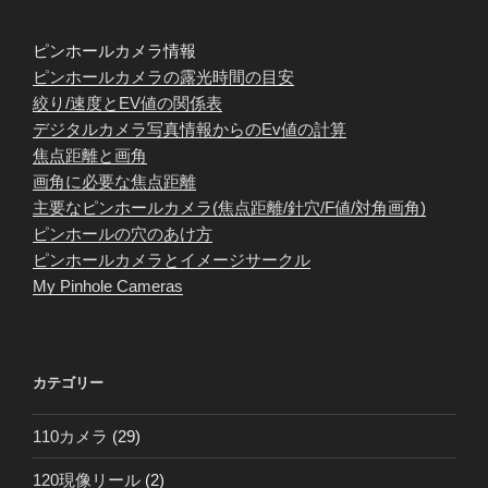
ピンホールカメラ情報
ピンホールカメラの露光時間の目安
絞り/速度とEV値の関係表
デジタルカメラ写真情報からのEv値の計算
焦点距離と画角
画角に必要な焦点距離
主要なピンホールカメラ(焦点距離/針穴/F値/対角画角)
ピンホールの穴のあけ方
ピンホールカメラとイメージサークル
My Pinhole Cameras
カテゴリー
110カメラ
(29)
120現像リール
(2)