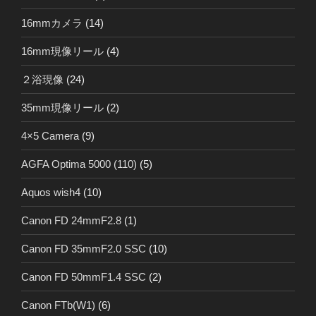
16mmカメラ
(14)
16mm現像リール
(4)
２浴現像
(24)
35mm現像リール
(2)
4×5 Camera
(9)
AGFA Optima 5000 (110)
(5)
Aquos wish4
(10)
Canon FD 24mmF2.8
(1)
Canon FD 35mmF2.0 SSC
(10)
Canon FD 50mmF1.4 SSC
(2)
Canon FTb(W1)
(6)