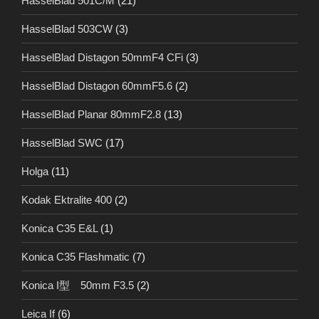
HasselBlad 501C/M
(21)
HasselBlad 503CW
(3)
HasselBlad Distagon 50mmF4 CFi
(3)
HasselBlad Distagon 60mmF5.6
(2)
HasselBlad Planar 80mmF2.8
(13)
HasselBlad SWC
(17)
Holga
(11)
Kodak Ektralite 400
(2)
Konica C35 E&L
(1)
Konica C35 Flashmatic
(7)
Konica I型 50mm F3.5
(2)
Leica If
(6)