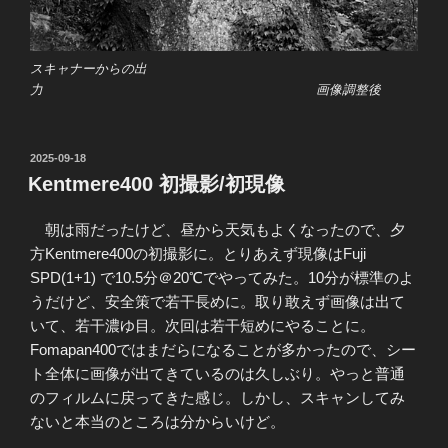
スキャナーからの出
力 画像調整後
投
2025-09-18
稿
Kentmere400 初撮影/初現像
日:
朝は雨だったけど、昼から天気もよくなったので、夕
方Kentmere400の初撮影に。とりあえず現像はFuji
SPD(1+1) で10.5分＠20℃でやってみた。10分が標準のよ
うだけど、安全策で若干長めに。取り敢えず画像は出て
いて、若干濃ゆ目。次回は若干短めにやることに。
Fomapan400ではまだらになることが多かったので、シー
ト全体に画像が出てきているのは久しぶり。やっと普通
のフィルムに戻ってきた感じ。しかし、スキャンしてみ
ないと本当のところは分からいけど。