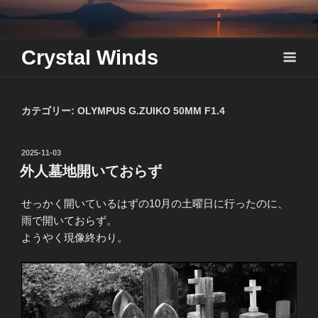
Skip
to
content
Crystal Winds
カテゴリー:
OLYMPUS G.ZUIKO 50MM F1.4
投
2025-11-03
稿
外人墓地開いておらず
日:
せっかく開いているはずの10月の土曜日に行ったのに、
雨で開いておらず。
ようやく現像終わり。