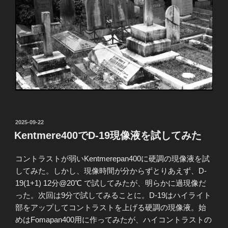
投
2025-09-22
稿
Kentmere400でD-19現像液を試してみた
日:
コントラストが弱いKentmerepan400に硬調の現像液を試
してみた。しかし、現像時間が分からずとりあえず、D-
19(1+1) 12分@20℃ で試してみたが、明らかに過現像だ
った。次回は9分で試してみることに。D-19はハイライト
部をアップしてコントラストを上げる硬調の現像液。始
めはFomapan400用に作ってみたが、ハイコントラストの