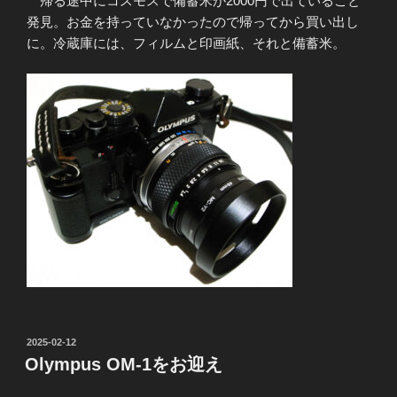
帰る途中にコスモスで備蓄米が2000円で出ていること
発見。お金を持っていなかったので帰ってから買い出し
に。冷蔵庫には、フィルムと印画紙、それと備蓄米。
投
2025-02-12
稿
Olympus OM-1をお迎え
日: