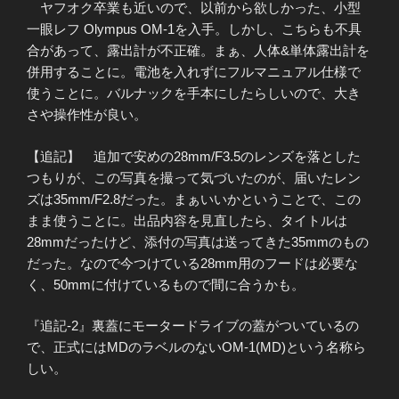
ヤフオク卒業も近いので、以前から欲しかった、小型
一眼レフ Olympus OM-1を入手。しかし、こちらも不具
合があって、露出計が不正確。まぁ、人体&単体露出計を
併用することに。電池を入れずにフルマニュアル仕様で
使うことに。バルナックを手本にしたらしいので、大き
さや操作性が良い。
【追記】 追加で安めの28mm/F3.5のレンズを落とした
つもりが、この写真を撮って気づいたのが、届いたレン
ズは35mm/F2.8だった。まぁいいかということで、この
まま使うことに。出品内容を見直したら、タイトルは
28mmだったけど、添付の写真は送ってきた35mmのもの
だった。なので今つけている28mm用のフードは必要な
く、50mmに付けているもので間に合うかも。
『追記-2』裏蓋にモータードライブの蓋がついているの
で、正式にはMDのラベルのないOM-1(MD)という名称ら
しい。