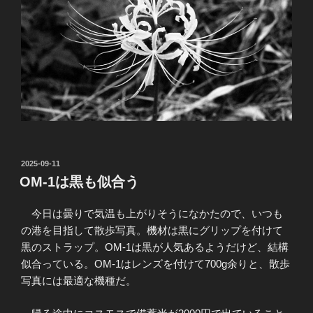
投
2025-09-11
稿
OM-1は黒も似合う
日:
今日は曇りで気温も上がりそうになかたので、いつも
の港を目指して散歩写真。機材は黒にグリップを付けて
黒のストラップ。OM-1は黒が人気あるようだけど、結構
似合っている。OM-1はレンズを付けて700g余りと、散歩
写真には最適な機種だ。