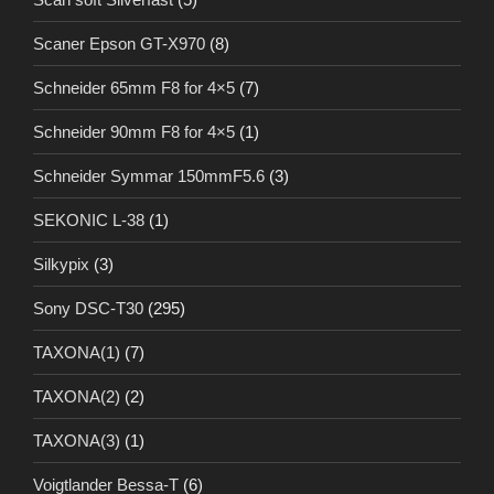
Scaner Epson GT-X970
(8)
Schneider 65mm F8 for 4×5
(7)
Schneider 90mm F8 for 4×5
(1)
Schneider Symmar 150mmF5.6
(3)
SEKONIC L-38
(1)
Silkypix
(3)
Sony DSC-T30
(295)
TAXONA(1)
(7)
TAXONA(2)
(2)
TAXONA(3)
(1)
Voigtlander Bessa-T
(6)