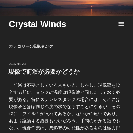
Skip
to
content
Crystal Winds
カテゴリー:
現像タンク
投
2025-04-23
稿
現像で前浴が必要かどうか
日:
前浴は不要としている人もいる。しかし、現像液を投
入する前に、タンクの温度は現像液と同じにしておく必
要がある。特にステンレスタンクの場合には。それには
現像液とほぼ同じ温度の水でならすことになるが、その
時に、フイルムが入れてあるか、ないかの違いであり。
あまり議論する必要もないだろう。手間のかかる話でも
ない。現像作業は、悪影響の可能性があるものは極力排