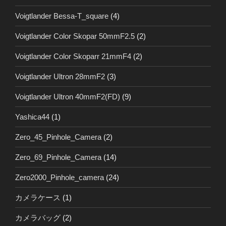
Voigtlander Bessa-T_square
(4)
Voigtlander Color Skopar 50mmF2.5
(2)
Voigtlander Color Skoparr 21mmF4
(2)
Voigtlander Ultron 28mmF2
(3)
Voigtlander Ultron 40mmF2(FD)
(9)
Yashica44
(1)
Zero_45_Pinhole_Camera
(2)
Zero_69_Pinhole_Camera
(14)
Zero2000_Pinhole_camera
(24)
カメラケース
(1)
カメラバッグ
(2)