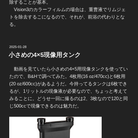
除することが基本。
Vision3のカラーフィルムの場合は、重曹液でリムジェ
トを除去するこになるので、それが、前浴の代わりとな
る。
投
2025-01-28
稿
小さめの4×5現像用タンク
日:
動画を見ていたら小さめの4×5用現像タンクを使ってい
たので、B&Hで調べてみた。4枚用(16 oz/470cc)と6枚用
(20 oz/600cc)があるようだ。今持ってるタンクは6枚でき
るが、1リットルの現像液が必要なので、ちょっと考えて
みることに。どうせ一回に撮るのは2、3枚なので120と同
じ500ccで現像できるのは魅力だ。