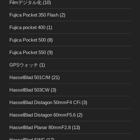
Filmデジタル化
(10)
Fujica Pocket 350 Flash
(2)
Fujica pocket 400
(1)
Fujica Pocket 500
(8)
Fujica Pocket 550
(9)
GPSウォッチ
(1)
HasselBlad 501C/M
(21)
HasselBlad 503CW
(3)
HasselBlad Distagon 50mmF4 CFi
(3)
HasselBlad Distagon 60mmF5.6
(2)
HasselBlad Planar 80mmF2.8
(13)
HasselBlad SWC
(17)