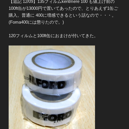
【追記 12/09】135フィルムkentmere 100 も値上げ前の
100ft缶が13000円で置いてあったので、とりあえず1缶ご
購入。普通に 400に増感できるという話なので・・・。
(Foma400には懲りたので。)
120フィルムと100ft缶におまけが付いてきた。