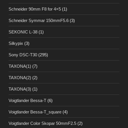
Schneider 90mm F8 for 4×5
(1)
Schneider Symmar 150mmF5.6
(3)
SEKONIC L-38
(1)
Silkypix
(3)
Sony DSC-T30
(295)
TAXONA(1)
(7)
TAXONA(2)
(2)
TAXONA(3)
(1)
Voigtlander Bessa-T
(6)
Voigtlander Bessa-T_square
(4)
Voigtlander Color Skopar 50mmF2.5
(2)