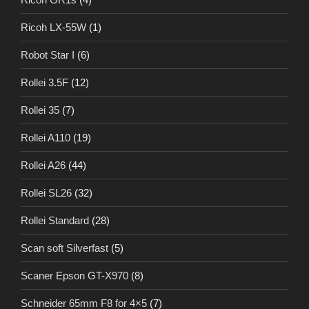
Ricoh LX-55W
(1)
Robot Star I
(6)
Rollei 3.5F
(12)
Rollei 35
(7)
Rollei A110
(19)
Rollei A26
(44)
Rollei SL26
(32)
Rollei Standard
(28)
Scan soft Silverfast
(5)
Scaner Epson GT-X970
(8)
Schneider 65mm F8 for 4×5
(7)