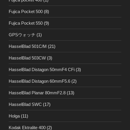
Fujica Pocket 500
(8)
Fujica Pocket 550
(9)
GPSウォッチ
(1)
HasselBlad 501C/M
(21)
HasselBlad 503CW
(3)
HasselBlad Distagon 50mmF4 CFi
(3)
HasselBlad Distagon 60mmF5.6
(2)
HasselBlad Planar 80mmF2.8
(13)
HasselBlad SWC
(17)
Holga
(11)
Kodak Ektralite 400
(2)