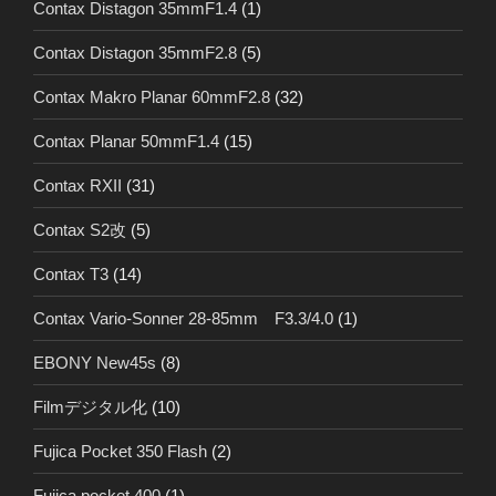
Contax Distagon 35mmF1.4
(1)
Contax Distagon 35mmF2.8
(5)
Contax Makro Planar 60mmF2.8
(32)
Contax Planar 50mmF1.4
(15)
Contax RXII
(31)
Contax S2改
(5)
Contax T3
(14)
Contax Vario-Sonner 28-85mm F3.3/4.0
(1)
EBONY New45s
(8)
Filmデジタル化
(10)
Fujica Pocket 350 Flash
(2)
Fujica pocket 400
(1)