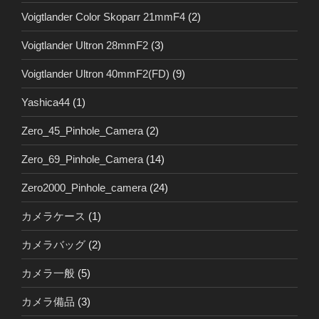
Voigtlander Color Skoparr 21mmF4
(2)
Voigtlander Ultron 28mmF2
(3)
Voigtlander Ultron 40mmF2(FD)
(9)
Yashica44
(1)
Zero_45_Pinhole_Camera
(2)
Zero_69_Pinhole_Camera
(14)
Zero2000_Pinhole_camera
(24)
カメラケース
(1)
カメラバッグ
(2)
カメラ一般
(5)
カメラ備品
(3)