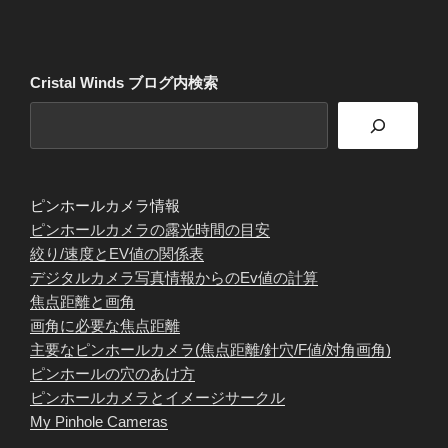
Cristal Winds ブログ内検索
ピンホールカメラ情報
ピンホールカメラの露光時間の目安
絞り/速度とEV値の関係表
デジタルカメラ写真情報からのEv値の計算
焦点距離と画角
画角に必要な焦点距離
主要なピンホールカメラ(焦点距離/針穴/F値/対角画角)
ピンホールの穴のあけ方
ピンホールカメラとイメージサークル
My Pinhole Cameras