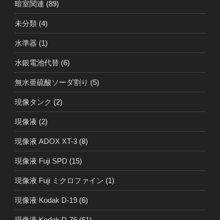
暗室関連
(89)
未分類
(4)
水準器
(1)
水銀電池代替
(6)
無水亜硫酸ソーダ割り
(5)
現像タンク
(2)
現像液
(2)
現像液 ADOX XT-3
(8)
現像液 Fuji SPD
(15)
現像液 Fuji ミクロファイン
(1)
現像液 Kodak D-19
(6)
現像液 Kodak D-76
(61)