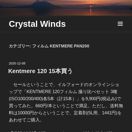
Skip
to
content
Crystal Winds
カテゴリー:
フィルム KENTMERE PAN200
投
2025-12-08
稿
Kentmere 120 15本買う
日:
セールということで、イルフォードのオンラインショ
ップで「KENTMERE 120フィルム 撮り比べセット 3種
(ISO100/200/400)各5本（計15本）」を9,900円(税込み)で
買ってみた。660円/本ということで満足。ただし、送料無
料は10000円からということで、定着剤(5L用、1441円)を
あわせてご購入。