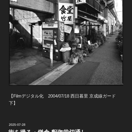
【Filmデジタル化 2004/07/18 西日暮里 京成線ガード
下】
投
2025-07-28
稿