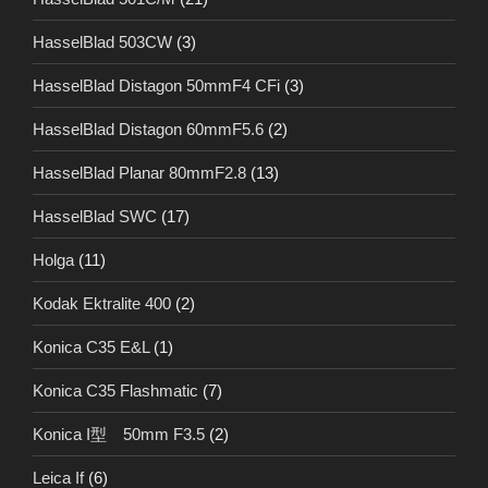
HasselBlad 503CW
(3)
HasselBlad Distagon 50mmF4 CFi
(3)
HasselBlad Distagon 60mmF5.6
(2)
HasselBlad Planar 80mmF2.8
(13)
HasselBlad SWC
(17)
Holga
(11)
Kodak Ektralite 400
(2)
Konica C35 E&L
(1)
Konica C35 Flashmatic
(7)
Konica I型 50mm F3.5
(2)
Leica If
(6)