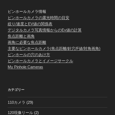
ピンホールカメラ情報
ピンホールカメラの露光時間の目安
絞り/速度とEV値の関係表
デジタルカメラ写真情報からのEv値の計算
焦点距離と画角
画角に必要な焦点距離
主要なピンホールカメラ(焦点距離/針穴/F値/対角画角)
ピンホールの穴のあけ方
ピンホールカメラとイメージサークル
My Pinhole Cameras
カテゴリー
110カメラ
(29)
120現像リール
(2)