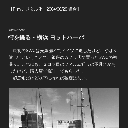
【Filmデジタル化 2004/06/28 鎌倉】
投
2025-07-27
稿
街を撮る・横浜 ヨットハーバ
日:
最初のSWCは光線漏れでドイツに返したけど、やはり
欲しいということで、銀座のカメラ店で買ったSWCの初
撮り。これにも、２コマ目のフィルム送りの不具合があ
ったけど、購入店で修理してもらった。
超広角だけど水平に撮れば破綻はない。