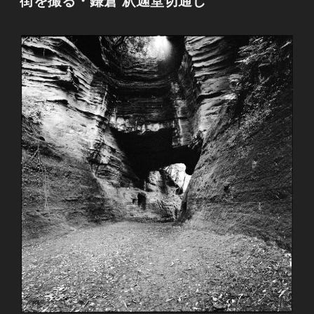
街を撮る・鎌倉 釈迦堂切通し
日: