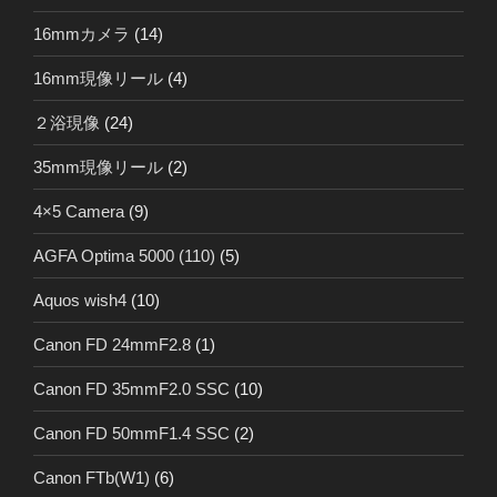
16mmカメラ
(14)
16mm現像リール
(4)
２浴現像
(24)
35mm現像リール
(2)
4×5 Camera
(9)
AGFA Optima 5000 (110)
(5)
Aquos wish4
(10)
Canon FD 24mmF2.8
(1)
Canon FD 35mmF2.0 SSC
(10)
Canon FD 50mmF1.4 SSC
(2)
Canon FTb(W1)
(6)