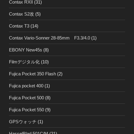
Contax RXII
(31)
Contax S2改
(5)
Contax T3
(14)
Contax Vario-Sonner 28-85mm F3.3/4.0
(1)
EBONY New45s
(8)
Filmデジタル化
(10)
Fujica Pocket 350 Flash
(2)
Fujica pocket 400
(1)
Fujica Pocket 500
(8)
Fujica Pocket 550
(9)
GPSウォッチ
(1)
HasselBlad 501C/M
(21)