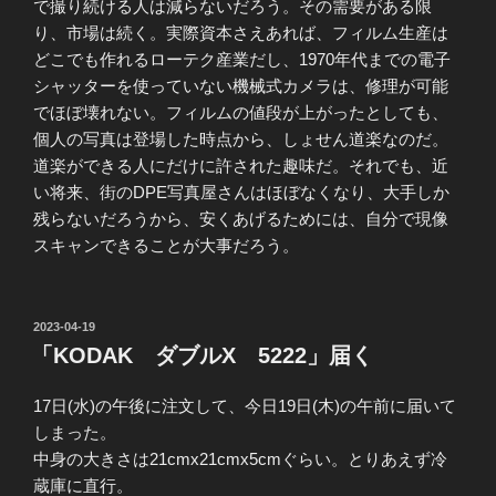
で撮り続ける人は減らないだろう。その需要がある限
り、市場は続く。実際資本さえあれば、フィルム生産は
どこでも作れるローテク産業だし、1970年代までの電子
シャッターを使っていない機械式カメラは、修理が可能
でほぼ壊れない。フィルムの値段が上がったとしても、
個人の写真は登場した時点から、しょせん道楽なのだ。
道楽ができる人にだけに許された趣味だ。それでも、近
い将来、街のDPE写真屋さんはほぼなくなり、大手しか
残らないだろうから、安くあげるためには、自分で現像
スキャンできることが大事だろう。
投
2023-04-19
稿
「KODAK ダブルX 5222」届く
日:
17日(水)の午後に注文して、今日19日(木)の午前に届いて
しまった。
中身の大きさは21cmx21cmx5cmぐらい。とりあえず冷
蔵庫に直行。