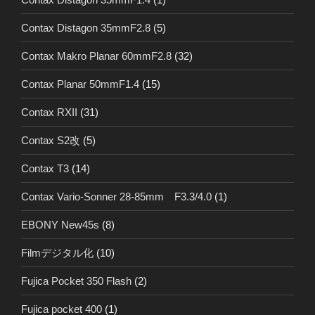
Contax Distagon 35mmF2.8
(5)
Contax Makro Planar 60mmF2.8
(32)
Contax Planar 50mmF1.4
(15)
Contax RXII
(31)
Contax S2改
(5)
Contax T3
(14)
Contax Vario-Sonner 28-85mm F3.3/4.0
(1)
EBONY New45s
(8)
Filmデジタル化
(10)
Fujica Pocket 350 Flash
(2)
Fujica pocket 400
(1)