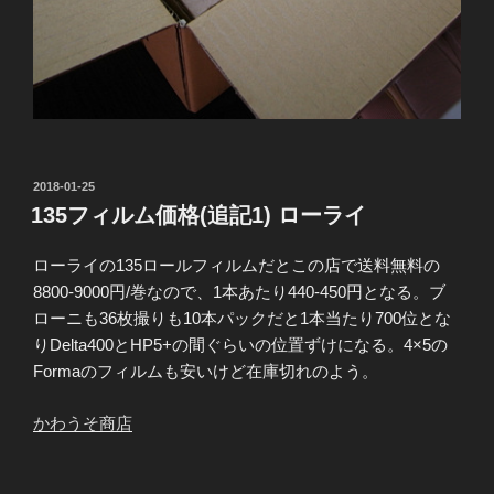
投
2018-01-25
稿
135フィルム価格(追記1) ローライ
日:
ローライの135ロールフィルムだとこの店で送料無料の
8800-9000円/巻なので、1本あたり440-450円となる。ブ
ローニも36枚撮りも10本パックだと1本当たり700位とな
りDelta400とHP5+の間ぐらいの位置ずけになる。4×5の
Formaのフィルムも安いけど在庫切れのよう。
かわうそ商店