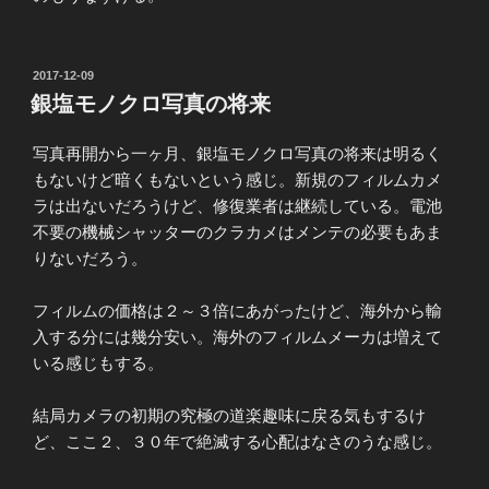
投
2017-12-09
稿
銀塩モノクロ写真の将来
日:
写真再開から一ヶ月、銀塩モノクロ写真の将来は明るく
もないけど暗くもないという感じ。新規のフィルムカメ
ラは出ないだろうけど、修復業者は継続している。電池
不要の機械シャッターのクラカメはメンテの必要もあま
りないだろう。
フィルムの価格は２～３倍にあがったけど、海外から輸
入する分には幾分安い。海外のフィルムメーカは増えて
いる感じもする。
結局カメラの初期の究極の道楽趣味に戻る気もするけ
ど、ここ２、３０年で絶滅する心配はなさのうな感じ。