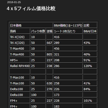
投
2018-01-25
稿
4ｘ5フィルム価格比較
日: