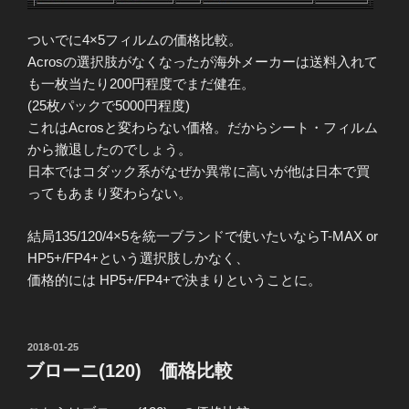
ついでに4×5フィルムの価格比較。
Acrosの選択肢がなくなったが海外メーカーは送料入れて
も一枚当たり200円程度でまだ健在。
(25枚パックで5000円程度)
これはAcrosと変わらない価格。だからシート・フィルム
から撤退したのでしょう。
日本ではコダック系がなぜか異常に高いが他は日本で買
ってもあまり変わらない。
結局135/120/4×5を統一ブランドで使いたいならT-MAX or
HP5+/FP4+という選択肢しかなく、
価格的には HP5+/FP4+で決まりということに。
投
2018-01-25
稿
ブローニ(120) 価格比較
日: