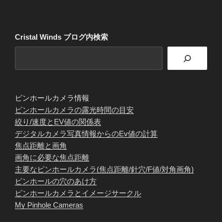
Cristal Winds ブログ内検索
ピンホールカメラ情報
ピンホールカメラの露光時間の目安
絞り/速度とEV値の関係表
デジタルカメラ写真情報からのEv値の計算
焦点距離と画角
画角に必要な焦点距離
主要なピンホールカメラ(焦点距離/針穴/F値/対角画角)
ピンホールの穴のあけ方
ピンホールカメラとイメージサークル
My Pinhole Cameras