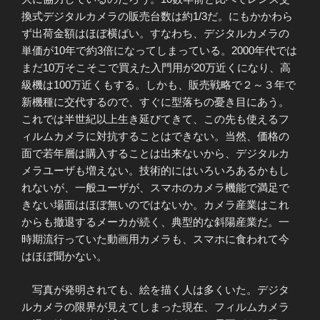
換式デジタルカメラの販売台数は約1/3だ。にもかかわら
ず出荷金額はほぼ横ばい。すなわち、デジタルカメラの
単価が10年で約3倍になってしまっている。2000年代では
まだ10万そこそこで買えた入門用が20万近くになり、高
級機は100万近くもする。しかも、販売戦略で２～３年で
新機種に交代するので、すぐに型落ちの憂き目にあう。
これでは半世紀以上生き延びてきて、この先も使えるフ
ィルムカメラに対抗することはできない。当然、価格の
面で若年層は購入することは出来ないから、デジタルカ
メラユーザも増えない。技術的にはいろいろあるかもし
れないが、一般ユーザが、スマホのカメラ機能で満足で
きない場面はほぼ無いのではないか。カメラ産業はこれ
からも撤退するメーカが続く、典型的な斜陽産業だ。一
時期流行っていた動画用カメラも、スマホに食われて今
はほぼ聞かない。
写真が発明されても、絵を描く人は多くいた。デジタ
ルカメラの限界が見えてしまった現在、フィルムカメラ