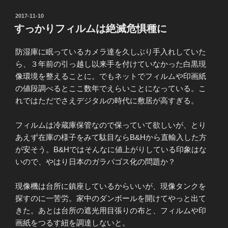
投
2017-11-10
稿
すっかりフィルムは絶滅危惧種に
日:
防湿庫に眠っているカメラ達を久しぶり手入れしていた
ら、３年前の引っ越し以来手を付けていなかった白黒現
像環境を整えることに。でもネットでフィルムや印画紙
の値段調べるとここ数年でえらいことになっている。こ
れではただでさえデジタルの時代に敷居が高すぎる。
フィルムは冷蔵庫保管なので保っていて欲しいが、とり
あえず在庫の様子をみて駄目ならB&Hから直輸入した方
が安そう。B&Hではそんなに値上がりしている印象はな
いので、やはり日本のガラパゴス化の問題か？
現像機は台所に鎮座しているからいいが、現像タンクを
探すのに一苦労。家中のダンボールを開けてやっと出て
きた。あとは台所の遮光用目張りの布と、フィルムや印
画紙をつるす紐を調達しないと。