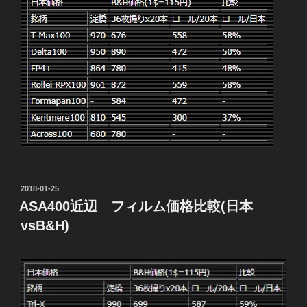
投
2018-01-25
稿
ASA400近辺 フィルム価格比較(日本
日:
vsB&H)