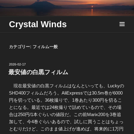
Skip
to
content
Crystal Winds
カテゴリー:
フィルム一般
投
2026-02-17
稿
最安値の白黒フィルム
日:
現在最安値の白黒フィルムはなんといっても、Luckyの
SHD400フィルムだろう。AliExpressでは30.5m巻が6000
円を切っている。36枚撮りで、1巻あたり300円を切るこ
とになる。最近では24枚撮りで詰めているので、その場
合は250円/1本ぐらいの値段だ。この前Marix200を3巻追
加して、今4巻ぐらいあるので、試しに買うことはちょっ
とむりだけど、このまま値上げが進めば、将来的に1万円