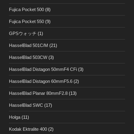
Fujica Pocket 500
(8)
Fujica Pocket 550
(9)
GPSウォッチ
(1)
HasselBlad 501C/M
(21)
HasselBlad 503CW
(3)
HasselBlad Distagon 50mmF4 CFi
(3)
HasselBlad Distagon 60mmF5.6
(2)
HasselBlad Planar 80mmF2.8
(13)
HasselBlad SWC
(17)
Holga
(11)
Kodak Ektralite 400
(2)