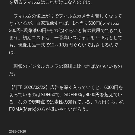
を切るフィルムはこれだけになるのでは。
フィルムの値上がりでフィルムカメラも苦しくなって
きているが、自家現像すれば、1本当り500円(フィルム
300円+現像液60円+その他)ぐらいと昔の費用でできてし
まう。初期コストも、一番高いスキャナを7～8万として
も、現像用品一式で12～13万円ぐらいでおさまるので
は。
現状のデジタルカメラの高騰に比べればかわいいもの
だ。
【訂正 2026/02/22】広告を深く入っていくと、6000円を
切っているのはSDH50で、SDH400は9000円を超えてい
る。なので現時点では素性の知れている、1万円ぐらいの
FOMA(Marix)の方が扱いやすいだろう。
投
2025-03-20