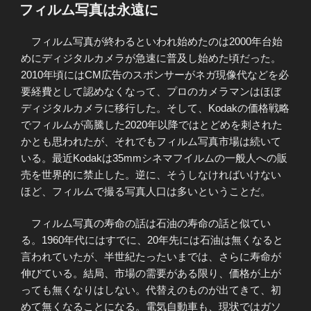
稿
フィルム写真は永遠に
日:
フィルム写真が終わるといわれ始めたのは2000年台始
めにディジタルカメラが急速に普及し始めた頃だった。
2010年頃にはCM広告のスポンサーがネガ現像代などを必
要経費として認めなくなって、プロのカメラマンはほぼ
ディジタルカメラに移行した。そして、Kodakの価格戦略
でフィルムが高騰した2020年以降ではとどめを刺された
かとも思われたが、それでもフィルム写真市場は続いて
いる。最近Kodakは35mmシネマフイルムの一般人への販
売を世界的に禁止した。逆に、そうしなければいけない
ほど、フィルムで撮る写真人口は多いということだ。
フィルム写真の寿命の話は石油の寿命の話と似てい
る。1960年代にはすでに、20年先には石油は無くなると
言われていたが、半世紀たったいまでは、さらに寿命が
伸びている。結局、市場の需要がある限り、価格が上が
っても無くなりはしない。代替えのものが出てきて、初
めて無くなることになる。電気自動車も、現状ではガソ