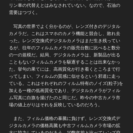
リン車の代替えとはみなされていない。なので、石油の
需要はつづく。
写真の世界でよく分かるのが、レンズ付きのデジタル
カメラだ。これはスマホのカメラ機能と競合し、敗れ去
った。レンズ交換式デジタルカメラはまだ生き残ってい
るが、往年のフィルムカメラの販売台数に比べると数分
の一の規模だ。結局、デジタルカメラは、新製品が出る
こともないフィルムカメラを駆逐することは出来なかっ
た。挙句の果てには、高画質化が行き着くところまで行
ってしまい、フィルムの質感に似せるという邪道に走っ
ている。これはそれぞれのフィルム特有のノイズ(粒子)を
加える一種の低画質化であり、デジタルカメラがフィル
ム写真に白旗を揚げたのと同じだ。昨今の中古カメラ市
場の値上がりはそれを反映しているのだろう。
また、フィルム価格の暴騰に負けず、レンズ交換式デ
ジタルカメラの価格高騰も中古フィルムカメラ市場の拡
大に協力しているのだろう。10数年前と比べてレンズ交