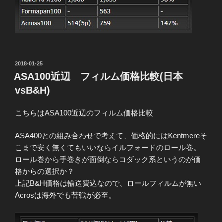
投
2018-01-25
稿
ASA100近辺 フィルム価格比較(日本
日:
vsB&H)
こちらはASA100近辺のフィルム価格比較
ASA400との組み合わせで考えて、価格的にはKentmereそ
こまで安く無くてもいいならイルフォードのロール巻。
ロール巻から手巻きが面倒ならコダック系というのが価
格からの選択か？
上記B&H価格は輸送費込なので、ロールフィルムが無い
Acrosは海外でも苦戦が必至。