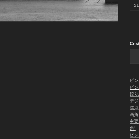
31
Cri
ピン
ピン
絞り
デジ
焦点
画角
主要
角)
ピン