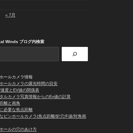
« 7月
stal Winds ブログ内検索
ホールカメラ情報
ホールカメラの露光時間の目安
/速度とEV値の関係表
タルカメラ写真情報からのEv値の計算
距離と画角
に必要な焦点距離
なピンホールカメラ(焦点距離/針穴/F値/対角画
ホールの穴のあけ方