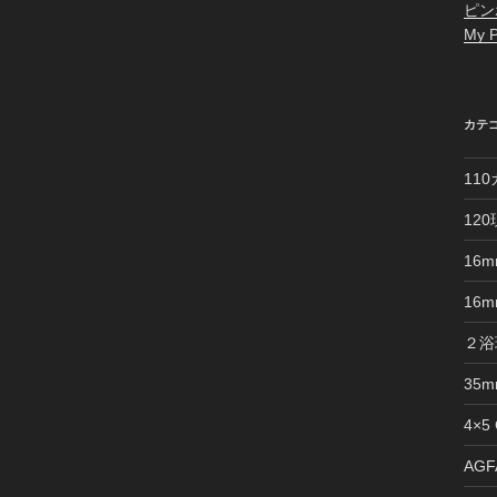
ピン
My P
カテ
11
12
16
16
２浴
35
4×5
AGFA