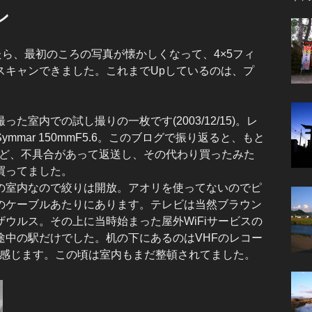
ン
ら、最初のころの写真が懐かしくなって、4×5フィ
スキャンできました。これまでUpしているのは、プ
室内での試し撮りの一枚です(2003/12/15)。レ
mar 150mmF5.6。このブログで振り返ると、もと
けど、不具合があって返送し、その代わり買ったみた
買ってました。
室内なので絞りは開放。アオリを使ってないのでピ
のケーブルあたりにあります。テレビは当然ブラウン
ウルス。その上に当時始まった屋外WiFiサービスの
途中の駅だけでした。机の下にあるのはVHFのレコー
を感じます。この頃は室内もまだ整頓されてました。