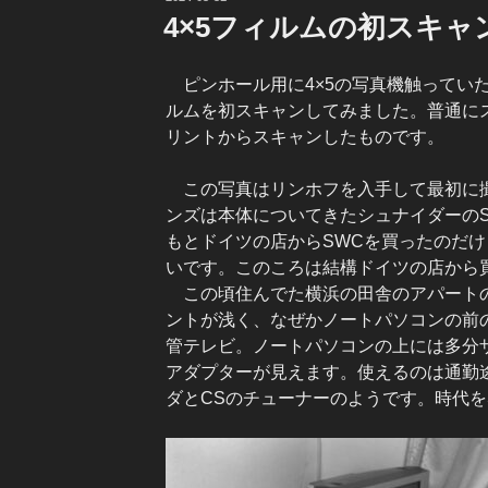
稿
4×5フィルムの初スキャ
日:
ピンホール用に4×5の写真機触っていた
ルムを初スキャンしてみました。普通に
リントからスキャンしたものです。
この写真はリンホフを入手して最初に撮った
ンズは本体についてきたシュナイダーのSym
もとドイツの店からSWCを買ったのだ
いです。このころは結構ドイツの店から
この頃住んでた横浜の田舎のアパートの
ントが浅く、なぜかノートパソコンの前
管テレビ。ノートパソコンの上には多分ザ
アダプターが見えます。使えるのは通勤
ダとCSのチューナーのようです。時代