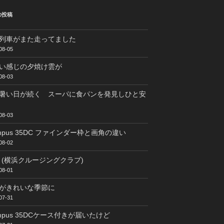
の投稿
列車がまた走ってました
08-05
い感じの夕焼け雲が
08-03
暑い日が続く スーパに食パンを発見しひと安
08-03
ympus 35DC ファインダー枠と画角の違い
08-02
C (横浜クルージングクラブ)
08-01
がきれいな季節に
07-31
ympus 35DCケース付きが届いたけど