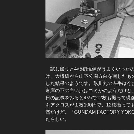
試し撮りと4×5初現像がうまくいったので、
け、大桟橋から山下公園方向を写したも
した結果のようです。氷川丸の左手は今
倉庫の下の白い点はゴミかのようだけど
日の記事をみると4×5で12枚も撮って
もアクロスが１枚100円で、12枚撮っ
然だけど、『GUNDAM FACTORY YOK
たらしい。