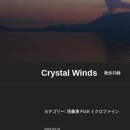
Skip
to
content
Crystal Winds
散歩日録
カテゴリー:
現像液 FUJI ミクロファイン
投
2024-03-31