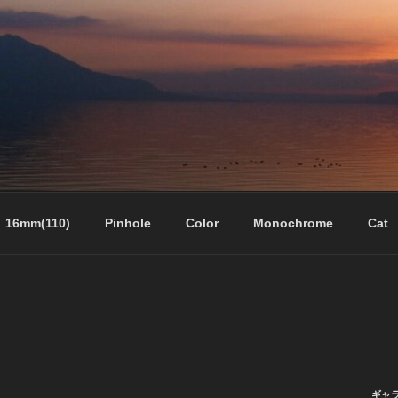
16mm(110)
Pinhole
Color
Monochrome
Cat
ギャ