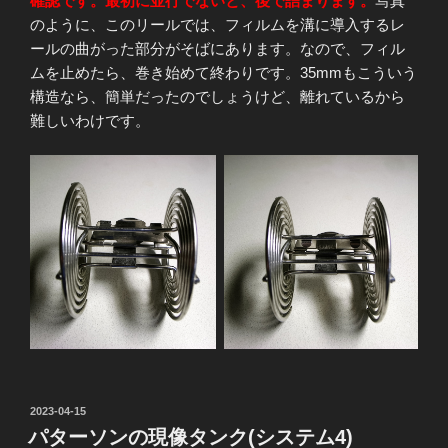
確認です。最初に並行でないと、後で詰まります。
写真
のように、このリールでは、フィルムを溝に導入するレ
ールの曲がった部分がそばにあります。なので、フィル
ムを止めたら、巻き始めて終わりです。35mmもこういう
構造なら、簡単だったのでしょうけど、離れているから
難しいわけです。
投
2023-04-15
稿
パターソンの現像タンク(システム4)
日: