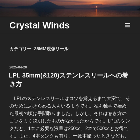
Skip
to
content
Crystal Winds
カテゴリー:
35MM現像リール
投
2025-04-20
稿
LPL 35mm(&120)ステンレスリールへの巻
日:
き方
LPLのステンレスリールはコツを覚えるまで大変で、そ
のためにあきらめる人もいるようです。私も独学で始め
た最初の頃は手間取りました。しかし、それは巻き方の
コツをよく説明したものがなかったからです。LPLのタン
クだと、1本に必要な液量は250cc、2本で500ccとお得で
す。また、4本タンクも有り、十数本撮ったときなども、