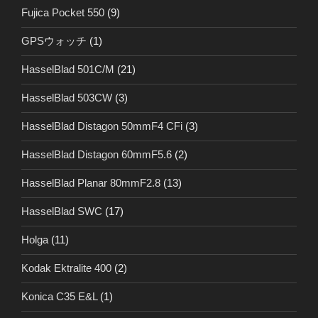
Fujica Pocket 550
(9)
GPSウォッチ
(1)
HasselBlad 501C/M
(21)
HasselBlad 503CW
(3)
HasselBlad Distagon 50mmF4 CFi
(3)
HasselBlad Distagon 60mmF5.6
(2)
HasselBlad Planar 80mmF2.8
(13)
HasselBlad SWC
(17)
Holga
(11)
Kodak Ektralite 400
(2)
Konica C35 E&L
(1)