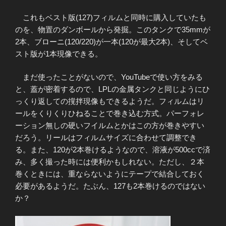
これもベスト版(127)フィルムと同時に購入していたも
のを、物置のダンボールから発掘。このタンクで35mmが
2本、ブローニ(120/220)が一本(120が最大2本)、そしてベ
スト版が1本現像できる。
まだ使ったことがないので、YouTubeで使い方をみる
と、蓋が密着するので、LPLの金属タンクと同じようにひ
っくり返しての撹拌現像もできるようだ。フィルムはリ
ールをくりくりひねることで巻き込む方式。パーフォレ
ーション無しの硬いフイルムとかはこの方が巻きやすい
だろう。リールはフィルムサイズに合わせて調整でき
る。また、120が2本巻けるようなので、溶液が500ccで済
み、多く撮った時には便利かもしれない。ただし、２本
巻くときには、重ならないようにテープで結合しておく
必要があるようだ。たぶん、127も2本巻けるのではない
か？