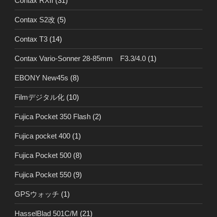
Contax RXII
(31)
Contax S2改
(5)
Contax T3
(14)
Contax Vario-Sonner 28-85mm F3.3/4.0
(1)
EBONY New45s
(8)
Filmデジタル化
(10)
Fujica Pocket 350 Flash
(2)
Fujica pocket 400
(1)
Fujica Pocket 500
(8)
Fujica Pocket 550
(9)
GPSウォッチ
(1)
HasselBlad 501C/M
(21)