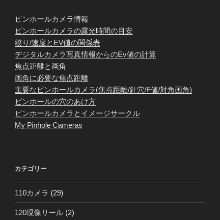
ピンホールカメラ情報
ピンホールカメラの露光時間の目安
絞り/速度とEV値の関係表
デジタルカメラ写真情報からのEv値の計算
焦点距離と画角
画角に必要な焦点距離
主要なピンホールカメラ(焦点距離/針穴/F値/対角画角)
ピンホールの穴のあけ方
ピンホールカメラとイメージサークル
My Pinhole Cameras
カテゴリー
110カメラ
(29)
120現像リール
(2)