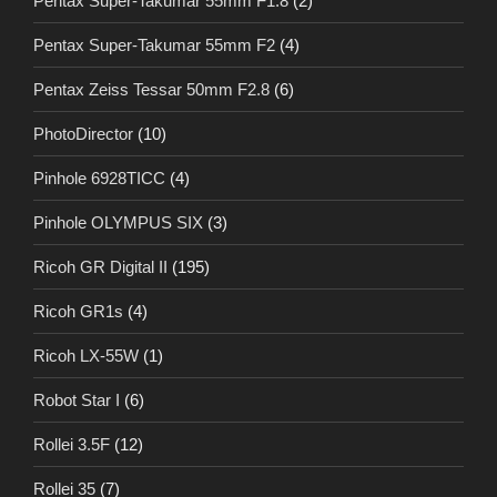
Pentax Super-Takumar 55mm F1.8
(2)
Pentax Super-Takumar 55mm F2
(4)
Pentax Zeiss Tessar 50mm F2.8
(6)
PhotoDirector
(10)
Pinhole 6928TICC
(4)
Pinhole OLYMPUS SIX
(3)
Ricoh GR Digital II
(195)
Ricoh GR1s
(4)
Ricoh LX-55W
(1)
Robot Star I
(6)
Rollei 3.5F
(12)
Rollei 35
(7)