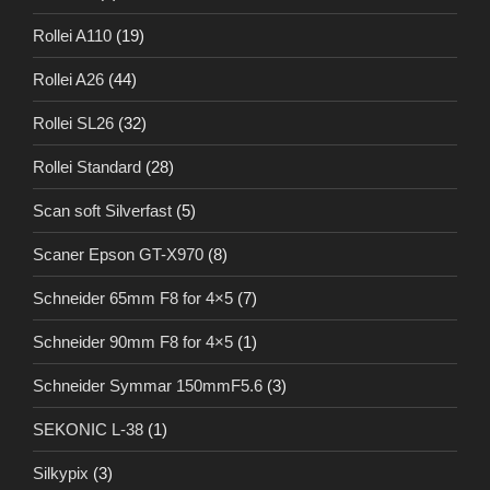
Rollei A110
(19)
Rollei A26
(44)
Rollei SL26
(32)
Rollei Standard
(28)
Scan soft Silverfast
(5)
Scaner Epson GT-X970
(8)
Schneider 65mm F8 for 4×5
(7)
Schneider 90mm F8 for 4×5
(1)
Schneider Symmar 150mmF5.6
(3)
SEKONIC L-38
(1)
Silkypix
(3)