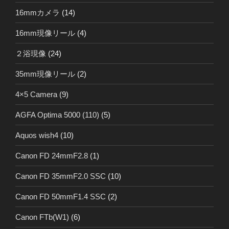
16mmカメラ
(14)
16mm現像リール
(4)
２浴現像
(24)
35mm現像リール
(2)
4×5 Camera
(9)
AGFA Optima 5000 (110)
(5)
Aquos wish4
(10)
Canon FD 24mmF2.8
(1)
Canon FD 35mmF2.0 SSC
(10)
Canon FD 50mmF1.4 SSC
(2)
Canon FTb(W1)
(6)