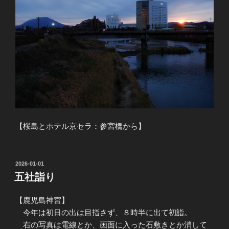
【桜島とホテル京セラ：参宮橋から】
投
2026-01-01
稿
五社詣り
日:
【鹿児島神宮】
今年は初日の出は目指さず、８時半に出て初詣。
右の写真は電線とか、画面に入った石敷きとか消して