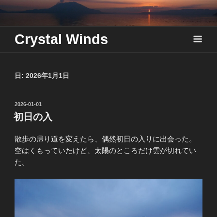
Skip
to
content
Crystal Winds
日:
2026年1月1日
投
2026-01-01
稿
初日の入
日:
散歩の帰り道を変えたら、偶然初日の入りに出会った。
空はくもっていたけど、太陽のところだけ雲が切れてい
た。