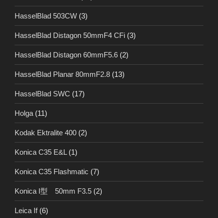
HasselBlad 503CW
(3)
HasselBlad Distagon 50mmF4 CFi
(3)
HasselBlad Distagon 60mmF5.6
(2)
HasselBlad Planar 80mmF2.8
(13)
HasselBlad SWC
(17)
Holga
(11)
Kodak Ektralite 400
(2)
Konica C35 E&L
(1)
Konica C35 Flashmatic
(7)
Konica I型 50mm F3.5
(2)
Leica If
(6)