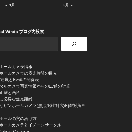
« 4月
6月 »
stal Winds ブログ内検索
ホールカメラ情報
ホールカメラの露光時間の目安
/速度とEV値の関係表
タルカメラ写真情報からのEv値の計算
距離と画角
に必要な焦点距離
なピンホールカメラ(焦点距離/針穴/F値/対角画
ホールの穴のあけ方
ホールカメラとイメージサークル
inhole Cameras