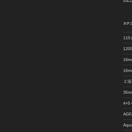
カテ
11
12
16
16
２浴
35
4×5
AGFA
Aquo