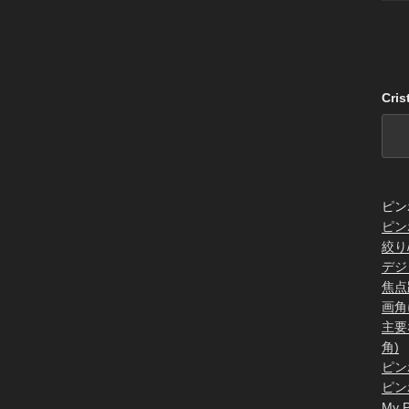
Cri
ピン
ピン
絞り
デジ
焦点
画角
主要
角)
ピン
ピン
My P