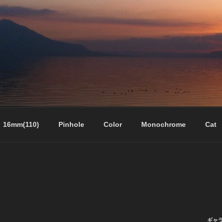
16mm(110)
Pinhole
Color
Monochrome
Cat
ギャ