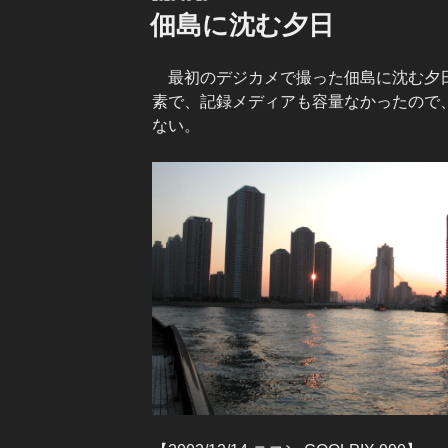
稿
佃島に沈む夕日
日:
最初のデジカメで撮った佃島に沈む夕日
素で、記録メディアも容量なかったので
ない。