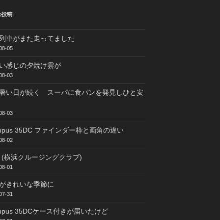
の投稿
列車がまた走ってました
08-05
い感じの夕焼け雲が
08-03
暑い日が続く スーパに食パンを発見しひと安
08-03
ympus 35DC ファインダー枠と画角の違い
08-02
C (横浜クルージングクラブ)
08-01
がきれいな季節に
07-31
ympus 35DCケース付きが届いたけど