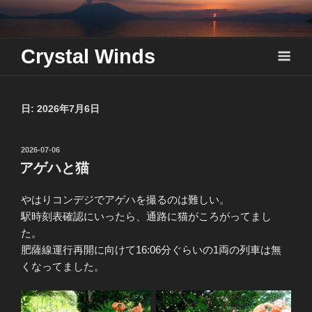
Skip
to
content
Crystal Winds
日:
2026年7月6日
投
2026-07-06
稿
アゲハと猫
日:
やはりコンデジでアゲハを撮るのは難しい。
駅時刻表確認にいったら、通路に猫がころがってまし
た。
肥薩線運行再開に向けて16:06分ぐらいの1両の列車は無
くなってました。