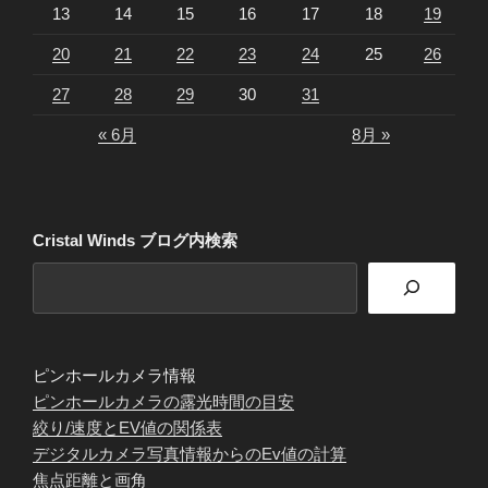
13
14
15
16
17
18
19
20
21
22
23
24
25
26
27
28
29
30
31
« 6月
8月 »
Cristal Winds ブログ内検索
ピンホールカメラ情報
ピンホールカメラの露光時間の目安
絞り/速度とEV値の関係表
デジタルカメラ写真情報からのEv値の計算
焦点距離と画角