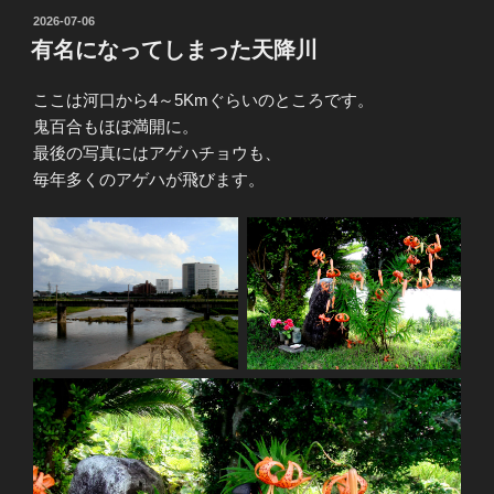
投
2026-07-06
稿
有名になってしまった天降川
日:
ここは河口から4～5Kmぐらいのところです。
鬼百合もほぼ満開に。
最後の写真にはアゲハチョウも、
毎年多くのアゲハが飛びます。