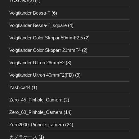
TAXONA(3)
(1)
Voigtlander Bessa-T
(6)
Voigtlander Bessa-T_square
(4)
Voigtlander Color Skopar 50mmF2.5
(2)
Voigtlander Color Skoparr 21mmF4
(2)
Voigtlander Ultron 28mmF2
(3)
Voigtlander Ultron 40mmF2(FD)
(9)
Yashica44
(1)
Zero_45_Pinhole_Camera
(2)
Zero_69_Pinhole_Camera
(14)
Zero2000_Pinhole_camera
(24)
カメラケース
(1)