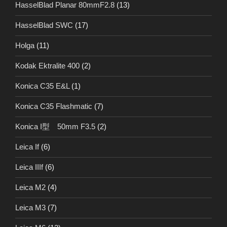
HasselBlad Planar 80mmF2.8
(13)
HasselBlad SWC
(17)
Holga
(11)
Kodak Ektralite 400
(2)
Konica C35 E&L
(1)
Konica C35 Flashmatic
(7)
Konica I型 50mm F3.5
(2)
Leica If
(6)
Leica IIIf
(6)
Leica M2
(4)
Leica M3
(7)