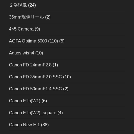
２浴現像
(24)
35mm現像リール
(2)
4×5 Camera
(9)
AGFA Optima 5000 (110)
(5)
Aquos wish4
(10)
Canon FD 24mmF2.8
(1)
Canon FD 35mmF2.0 SSC
(10)
Canon FD 50mmF1.4 SSC
(2)
Canon FTb(W1)
(6)
Canon FTb(W2)_square
(4)
Canon New F-1
(38)