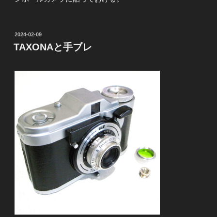
投
2024-02-09
稿
TAXONAと手ブレ
日: