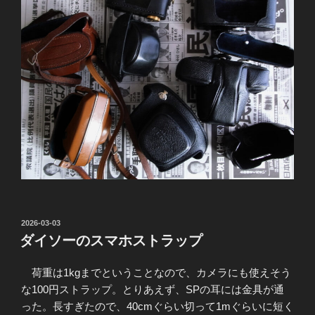
投
2026-03-03
稿
ダイソーのスマホストラップ
日:
荷重は1kgまでということなので、カメラにも使えそう
な100円ストラップ。とりあえず、SPの耳には金具が通
った。長すぎたので、40cmぐらい切って1mぐらいに短く