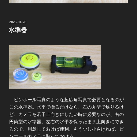
投
2025-01-28
稿
水準器
日:
ピンホール写真のような超広角写真で必要となるのが
この水準器。水平で撮るだけなら、左の丸型で足りるけ
ど、カメラを若干上向きにしたい時に必要なのが、右の
円筒型の水準器。左右の水平を保ったまま上向きにでき
るので、用意しておけば便利。もう少し小さければ、ピ
ンホールカメラに貼っておける。