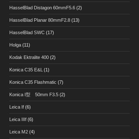
HasselBlad Distagon 60mmF5.6
(2)
HasselBlad Planar 80mmF2.8
(13)
HasselBlad SWC
(17)
Holga
(11)
Kodak Ektralite 400
(2)
Konica C35 E&L
(1)
Konica C35 Flashmatic
(7)
Konica I型 50mm F3.5
(2)
Leica If
(6)
Leica IIIf
(6)
Leica M2
(4)