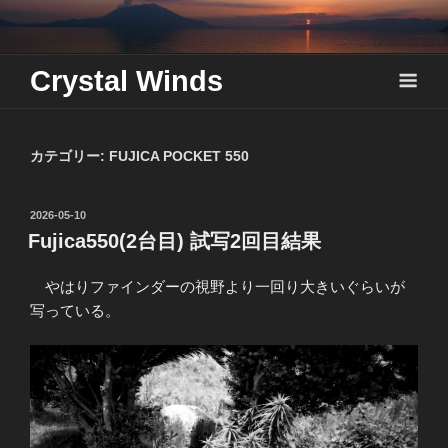
Skip
to
content
Crystal Winds
カテゴリー:
FUJICA POCKET 550
投
2026-05-10
稿
Fujica550(2台目) 試写2回目結果
日:
やはりファインダーの視野より一回り大きいぐらいが
写っている。