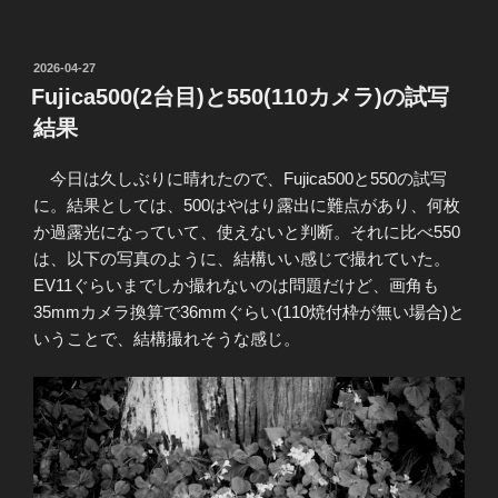
投
2026-04-27
稿
Fujica500(2台目)と550(110カメラ)の試写
日:
結果
今日は久しぶりに晴れたので、Fujica500と550の試写
に。結果としては、500はやはり露出に難点があり、何枚
か過露光になっていて、使えないと判断。それに比べ550
は、以下の写真のように、結構いい感じで撮れていた。
EV11ぐらいまでしか撮れないのは問題だけど、画角も
35mmカメラ換算で36mmぐらい(110焼付枠が無い場合)と
いうことで、結構撮れそうな感じ。