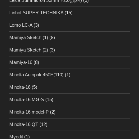
Leica Summicron 50mm F2.0(沈胴)
(9)
Linhof SUPER TECHNIKA
(15)
Lomo LC-A
(3)
Mamiya Sketch (1)
(8)
Mamiya Sketch (2)
(3)
Mamiya-16
(8)
Minolta Autopak 450E(110)
(1)
Minolta-16
(5)
Minolta-16 MG-S
(15)
Minolta-16 model-P
(2)
Minolta-16 QT
(12)
Myedit
(1)