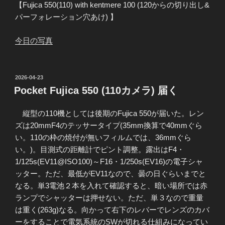
【Fujica 550(110) with kentmere 100 (120からの切り出し&
パーフォレーション穴あけ) 】
今日の写真
投
2026-04-23
稿
Pocket Fujica 550 (110カメラ) 届く
日:
縦型の110機としては後期のFujica 550が届いた。レン
ズは20mmF4のテッサータイプ(35mm換算で40mmぐら
い。110の枠の焼付が無いフィルムでは、36mmぐら
い。)。目測式の距離計でピント調整。露出はF4・
1/125s(EV11@ISO100)～F16・1/250s(EV16)の電子シャ
ッター。ただ、最低がEV11なので、曇の日ぐらいまでと
なる。単3電池２本を入れて確認すると、暗い場所では赤
ランプでシャッターは押せない。ただ、単３なので重量
は重く(263g)なる。向かって右下のレバーでレンズのカバ
ーをすることで電気系統のSWが切れる仕組みになってい