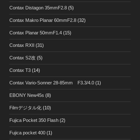
Contax Distagon 35mmF2.8
(5)
Contax Makro Planar 60mmF2.8
(32)
Contax Planar 50mmF1.4
(15)
Contax RXII
(31)
Contax S2改
(5)
Contax T3
(14)
Contax Vario-Sonner 28-85mm F3.3/4.0
(1)
EBONY New45s
(8)
Filmデジタル化
(10)
Fujica Pocket 350 Flash
(2)
Fujica pocket 400
(1)