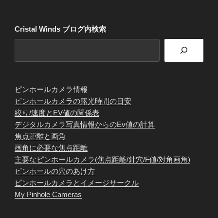
Cristal Winds ブログ内検索
ピンホールカメラ情報
ピンホールカメラの露光時間の目安
絞り/速度とEV値の関係表
デジタルカメラ写真情報からのEv値の計算
焦点距離と画角
画角に必要な焦点距離
主要なピンホールカメラ(焦点距離/針穴/F値/対角画角)
ピンホールの穴のあけ方
ピンホールカメラとイメージサークル
My Pinhole Cameras