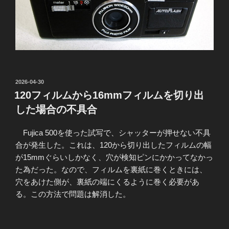
投
2026-04-30
稿
120フィルムから16mmフィルムを切り出
日:
した場合の不具合
Fujica 500を使った試写で、シャッターが押せない不具
合が発生した。これは、120から切り出したフィルムの幅
が15mmぐらいしかなく、穴が検知ピンにかかってなかっ
た為だった。なので、フィルムを裏紙に巻くときには、
穴をあけた側が、裏紙の端にくるように巻く必要があ
る。この方法で問題は解消した。