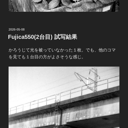
投
2026-05-08
稿
Fujica550(2台目) 試写結果
日:
かろうじて光を被っていなかった１枚。でも、他のコマ
を見ても１台目の方がよさそうな感じ。