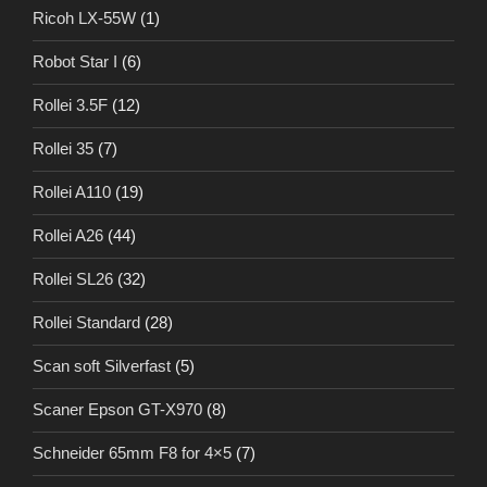
Ricoh LX-55W
(1)
Robot Star I
(6)
Rollei 3.5F
(12)
Rollei 35
(7)
Rollei A110
(19)
Rollei A26
(44)
Rollei SL26
(32)
Rollei Standard
(28)
Scan soft Silverfast
(5)
Scaner Epson GT-X970
(8)
Schneider 65mm F8 for 4×5
(7)