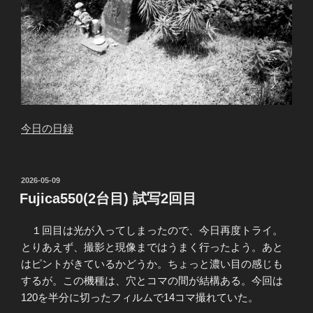
今日の日録
投
2026-05-09
稿
Fujica550(2台目) 試写2回目
日:
１回目は光が入ってしまったので、今日再度トライ。
とりあえず、撮影と現像まではうまく行ったよう。あと
はピントがきているかどうか。ちょっと濃い目の感じも
するが。この機種は、穴とコマの間が結構ある。今回は
120を半分に切ったフィルムで14コマ撮れていた。