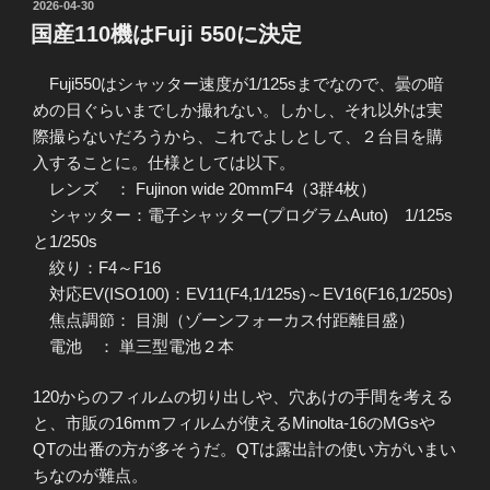
投
2026-04-30
稿
国産110機はFuji 550に決定
日:
Fuji550はシャッター速度が1/125sまでなので、曇の暗
めの日ぐらいまでしか撮れない。しかし、それ以外は実
際撮らないだろうから、これでよしとして、２台目を購
入することに。仕様としては以下。
レンズ ： Fujinon wide 20mmF4（3群4枚）
シャッター：電子シャッター(プログラムAuto) 1/125s
と1/250s
絞り：F4～F16
対応EV(ISO100)：EV11(F4,1/125s)～EV16(F16,1/250s)
焦点調節： 目測（ゾーンフォーカス付距離目盛）
電池 ： 単三型電池２本
120からのフィルムの切り出しや、穴あけの手間を考える
と、市販の16mmフィルムが使えるMinolta-16のMGsや
QTの出番の方が多そうだ。QTは露出計の使い方がいまい
ちなのが難点。