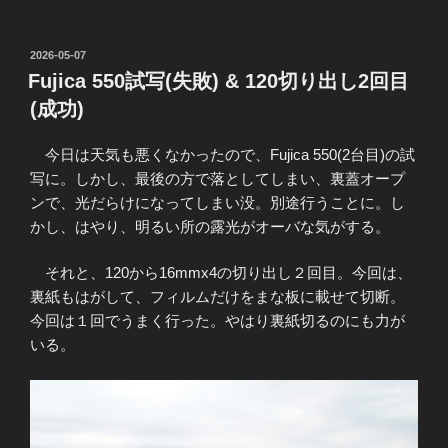
投
2026-05-07
稿
Fujica 550試写(失敗) & 120切り出し2回目
日:
(成功)
今日は天気も悪くなかったので、Fujica 550(2台目)の試
写に。しかし、最後の方で落としてしまい、裏蓋オープ
ンで、光だらけになってしまい没。別途行うことに。し
かし、はやり、明るい所の露光がオーバな気がする。
それと、120から16mmx4の切り出し２回目。今回は、
裏紙もはがして、フィルムだけをまな板に載せて切断。
今回は１回でうまく行った。やはり裏紙切るのにも力が
いる。