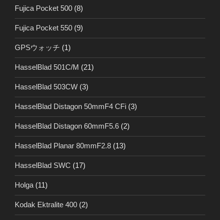
Fujica Pocket 500
(8)
Fujica Pocket 550
(9)
GPSウォッチ
(1)
HasselBlad 501C/M
(21)
HasselBlad 503CW
(3)
HasselBlad Distagon 50mmF4 CFi
(3)
HasselBlad Distagon 60mmF5.6
(2)
HasselBlad Planar 80mmF2.8
(13)
HasselBlad SWC
(17)
Holga
(11)
Kodak Ektralite 400
(2)