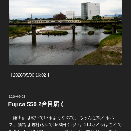
【2026/05/06 16:02 】
投
2026-05-01
稿
Fujica 550 2台目届く
日:
露出計は動いているようなので、ちゃんと撮れるハ
ズ。価格は送料込みで1500円ぐらい。110カメラはこれで