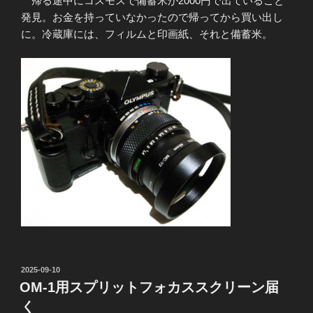
帰る途中にコスモスで備蓄米が2000円で出ていること
発見。お金を持っていなかったので帰ってから買い出し
に。冷蔵庫には、フィルムと印画紙、それと備蓄米。
投
2025-09-10
稿
OM-1用スプリットフォカススクリーン届
日:
く