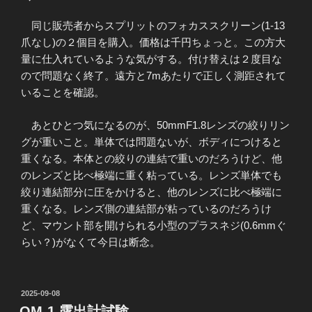
同じ販売者からスプリットのフォカススクリーン(1-13
爪なし)の２個目を購入。価格は千円ちょっと。この方大
量に仕入れているような気がする。付け替えは２度目な
ので問題なく終了。遠方と7mあたりで正しく測距されて
いることを確認。
あとひとつ気になるのが、50mmF1.8レンズの絞りリン
グが重いこと。単体では問題ないが、ボディにつけると
重くなる。本体との絞りの連結で重いのだろうけど、他
のレンズと比べ極端に重く粘っている。レンズ単体でも
絞り連結部分に圧をかけると、他のレンズに比べ極端に
重くなる。レンズ側の連結部が粘っているのだろうけ
ど、マウント部を開けられる小型のプラスネジ(0.6mmぐ
らい？)がなくて今日は断念。
投
2025-09-08
稿
OM-1 露出計試験