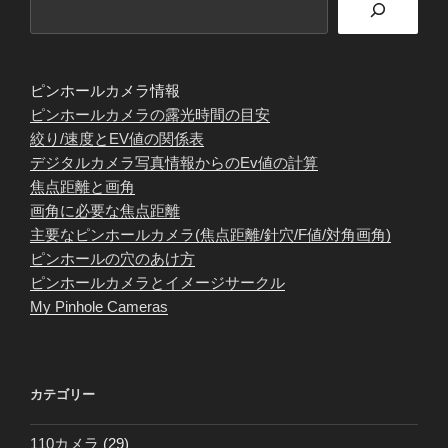
ピンホールカメラ情報
ピンホールカメラの露光時間の目安
絞り/速度とEV値の関係表
デジタルカメラ写真情報からのEv値の計算
焦点距離と画角
画角に必要な焦点距離
主要なピンホールカメラ(焦点距離/針穴/F値/対角画角)
ピンホールの穴のあけ方
ピンホールカメラとイメージサークル
My Pinhole Cameras
カテゴリー
110カメラ
(29)