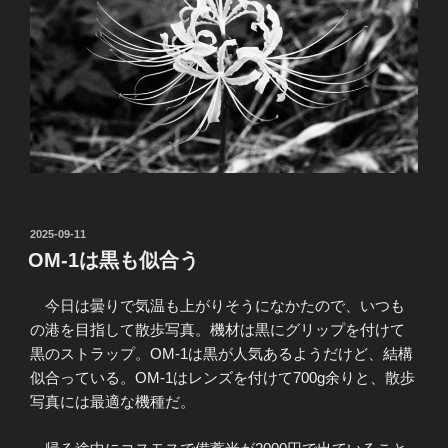
投
2025-09-11
稿
OM-1は黒も似合う
日:
今日は曇りで気温も上がりそうになかたので、いつも
の港を目指して散歩写真。機材は黒にグリップを付けて
黒のストラップ。OM-1は黒が人気あるようだけど、結構
似合っている。OM-1はレンズを付けて700g余りと、散歩
写真には最適な機種だ。