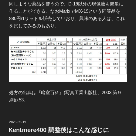
同じような薬品を使うので、D-19以外の現像液も簡単に
作ることができる。なおMarixでMX-19という同等品を
880円/1リットル販売していおり、興味のある人は、これ
を試してみるのもあり。
処方の出典は『暗室百科』(写真工業出版社、2003 第９
刷)p.53。
投
2025-09-19
稿
Kentmere400 調整後はこんな感じに
日: