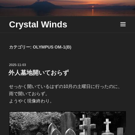
Skip
to
content
Crystal Winds
カテゴリー:
OLYMPUS OM-1(B)
投
2025-11-03
稿
外人墓地開いておらず
日:
せっかく開いているはずの10月の土曜日に行ったのに、
雨で開いておらず。
ようやく現像終わり。