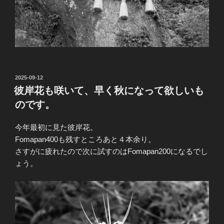
投
2025-09-12
稿
彼岸花も咲いて、早く秋になって欲しいも
日:
のです。
今年最初に見た彼岸花。
Fomapan400も残すところあと４本余り。
さすがに疲れたので次に試すのはFomapan200になるでし
ょう。