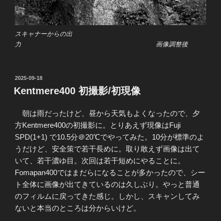
スキャナーからの出
力 画像調整後
投
2025-09-18
稿
Kentmere400 初撮影/初現像
日:
朝は雨だったけど、昼から天気もよくなったので、夕
方Kentmere400の初撮影に。とりあえず現像はFuji
SPD(1+1) で10.5分＠20℃でやってみた。10分が標準のよ
うだけど、安全策で若干長めに。取り敢えず画像は出て
いて、若干濃ゆ目。次回は若干短めにやることに。
Fomapan400ではまだらになることが多かったので、シー
ト全体に画像が出てきているのは久しぶり。やっと普通
のフィルムに戻ってきた感じ。しかし、スキャンしてみ
ないと本当のところは分からいけど。