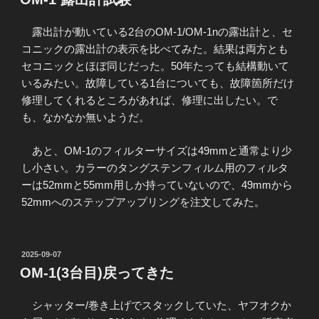
日:
露出計が動いている2台のOM-1/OM-1nの露出計と、セ
コニックの露出計の表示を比べてみた。結果は両方とも
セコニックとほぼ同じだった。50年たっても結構動いて
いるみたい。故障している1台についても、故障箇所だけ
修理してくれるところがあれば、修理に出したい。で
も、なかなか無いようだ。
あと、OM-1のフィルターサイズは49mmと通常より少
し小さい。カラーのタングステンフィルム用のフィルタ
ーは52mmと55mm用しか持っていないので、49mmから
52mmへのステップアップリングを注文してみた。
投
2025-09-07
稿
OM-1(3台目)戻ってきた
日:
シャッター/巻き上げでスタックしていた、ヤフオクか