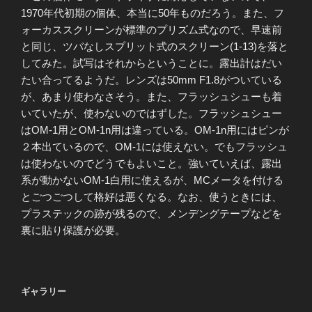
1970年代初期の個体、本当に50年ものだろう。また、フ
ォーカススクリーンが標準のプリズム式なので、早速前
と同じ、ツバなしスプリット式のスクリーン(1-13)を落と
してみた。試写はそれからということに。露出計はだい
たい合ってるようだ。レンズは50mm F1.8がついている
が、あまり使わなさそう。また、フラッシュシューも着
いていたが、使わないのではずした。フラッシュシュー
はOM-1用とOM-1n用は違っている。OM-1n用にはピンが
２本出ているので、OM-1には使えない。でもフラッシュ
は使わないのでどうでもよいこと。強いていえば、露出
系が動かないOM-1白用に使えるが、MCメータを付ける
とごつごつして格好は悪くなる。なお、使うときには、
プラステックの跡が残るので、メンデングテープなどを
裏に貼り保護が必要。
ギャラリー