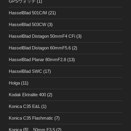
GPSウォッチ
(1)
HasselBlad 501C/M
(21)
HasselBlad 503CW
(3)
HasselBlad Distagon 50mmF4 CFi
(3)
HasselBlad Distagon 60mmF5.6
(2)
HasselBlad Planar 80mmF2.8
(13)
HasselBlad SWC
(17)
Holga
(11)
Kodak Ektralite 400
(2)
Konica C35 E&L
(1)
Konica C35 Flashmatic
(7)
Konica I型 50mm F3.5
(2)