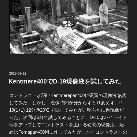
投
2025-09-22
稿
Kentmere400でD-19現像液を試してみた
日:
コントラストが弱いKentmerepan400に硬調の現像液を試
してみた。しかし、現像時間が分からずとりあえず、D-
19(1+1) 12分@20℃ で試してみたが、明らかに過現像だ
った。次回は9分で試してみることに。D-19はハイライト
部をアップしてコントラストを上げる硬調の現像液。始
めはFomapan400用に作ってみたが、ハイコントラストの