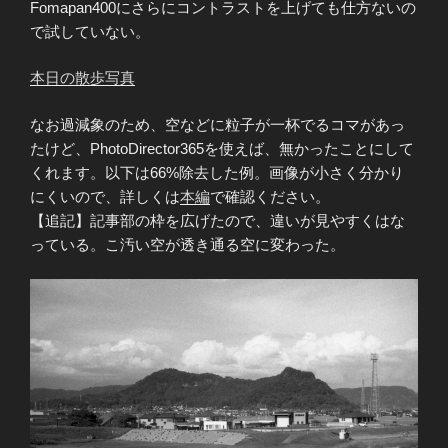
Fomapan400にさらにコントラストを上げても仕方ないの
で試していない。
本日の散歩写真
なお過減象のため、空などに粒子が一杯でるコマがあっ
たけど、PhotoDirector365を使えば、無かったことにして
くれます。以下は66%除去した例。画像が小さく分かり
にくいので、詳しくは
本編
で確認ください。
【追記】記事部の枠を広げたので、違いが見やすくはな
っている。こ汚い空が透き通る空に変わった。