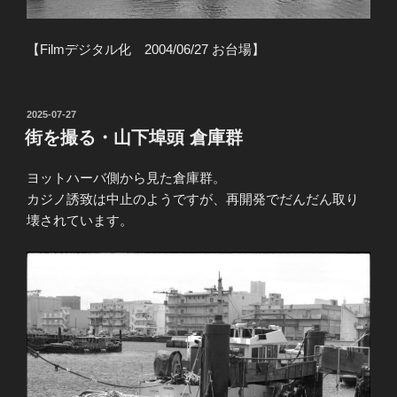
【Filmデジタル化 2004/06/27 お台場】
投
2025-07-27
稿
街を撮る・山下埠頭 倉庫群
日:
ヨットハーバ側から見た倉庫群。
カジノ誘致は中止のようですが、再開発でだんだん取り
壊されています。