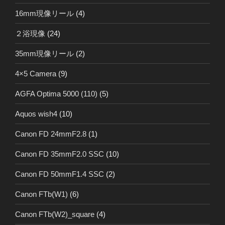
16mm現像リール
(4)
２浴現像
(24)
35mm現像リール
(2)
4×5 Camera
(9)
AGFA Optima 5000 (110)
(5)
Aquos wish4
(10)
Canon FD 24mmF2.8
(1)
Canon FD 35mmF2.0 SSC
(10)
Canon FD 50mmF1.4 SSC
(2)
Canon FTb(W1)
(6)
Canon FTb(W2)_square
(4)