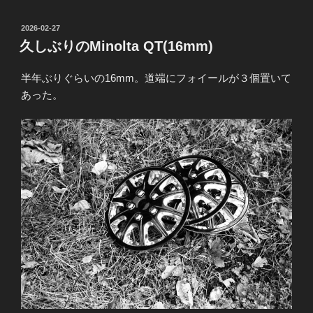
投
2026-02-27
稿
久しぶりのMinolta QT(16mm)
日:
半年ぶりぐらいの16mm。道端にフォイールが３個置いて
あった。