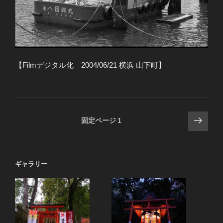
【Filmデジタル化 2004/06/21 横浜 山下町】
投
次
固定ページ
1
の
稿
ペ
の
ー
ペ
ギャラリー
ジ
ー
ジ
送
り