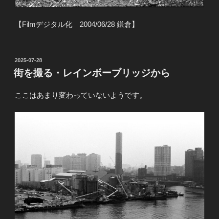
【Filmデジタル化 2004/06/28 鎌倉】
投
2025-07-28
稿
街を撮る・レインボーブリッジから
日:
ここはあまり変わっていないようです。