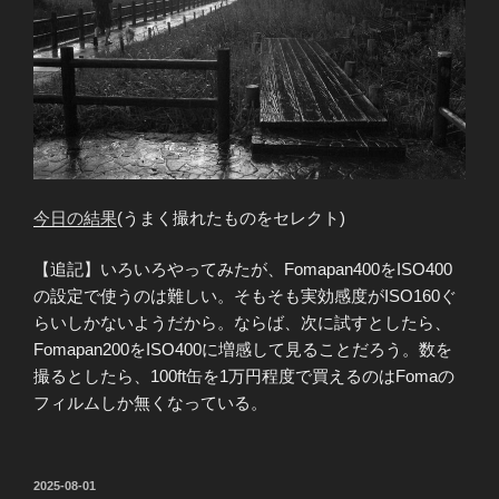
今日の結果
(うまく撮れたものをセレクト)
【追記】いろいろやってみたが、Fomapan400をISO400
の設定で使うのは難しい。そもそも実効感度がISO160ぐ
らいしかないようだから。ならば、次に試すとしたら、
Fomapan200をISO400に増感して見ることだろう。数を
撮るとしたら、100ft缶を1万円程度で買えるのはFomaの
フィルムしか無くなっている。
投
2025-08-01