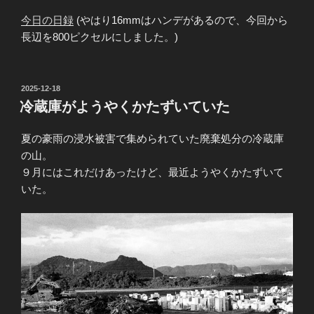
今日の日録
(やはり16mmはハンデがあるので、今回から
長辺を800ピクセルにしました。)
投
2025-12-18
稿
冷蔵庫がようやくかたずいていた
日:
夏の豪雨の浸水被害で集められていた廃棄処分の冷蔵庫
の山。
９月にはこれだけあったけど、最近ようやくかたずいて
いた。