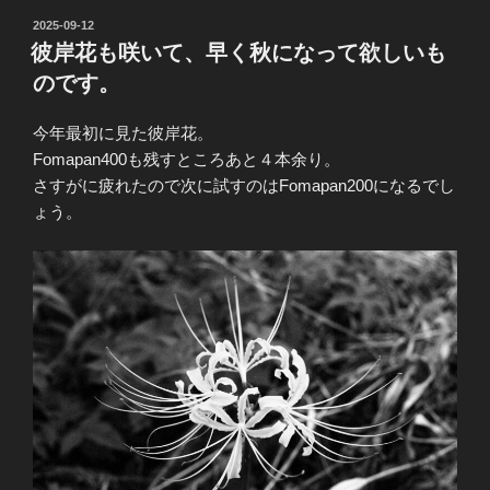
投
2025-09-12
稿
彼岸花も咲いて、早く秋になって欲しいも
日:
のです。
今年最初に見た彼岸花。
Fomapan400も残すところあと４本余り。
さすがに疲れたので次に試すのはFomapan200になるでし
ょう。