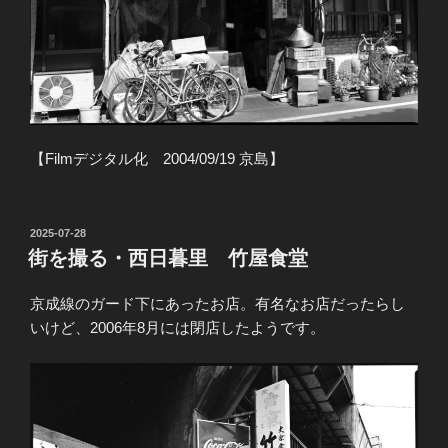
【Filmデジタル化 2004/09/19 京島】
投
2025-07-28
稿
街を撮る・西日暮里 竹屋食堂
日:
京成線のガード下にあったお店。有名なお店だったらし
いけど、2006年8月には閉店したようです。