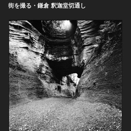
稿
街を撮る・鎌倉 釈迦堂切通し
日: