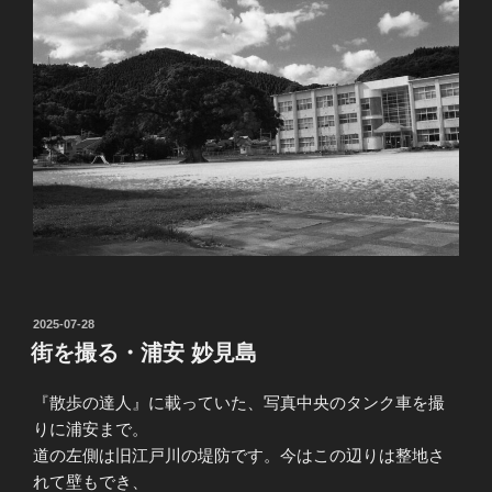
投
2025-07-28
稿
街を撮る・浦安 妙見島
日:
『散歩の達人』に載っていた、写真中央のタンク車を撮
りに浦安まで。
道の左側は旧江戸川の堤防です。今はこの辺りは整地さ
れて壁もでき、