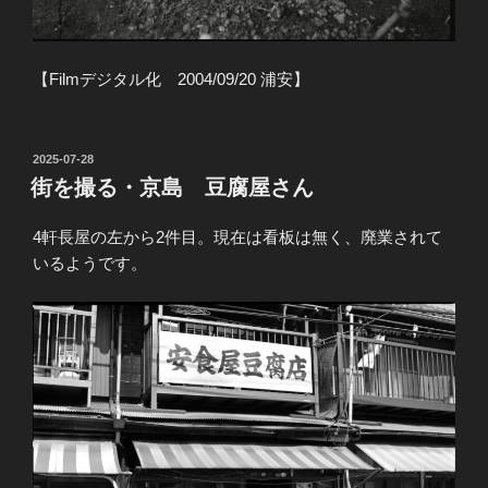
【Filmデジタル化 2004/09/20 浦安】
投
2025-07-28
稿
街を撮る・京島 豆腐屋さん
日:
4軒長屋の左から2件目。現在は看板は無く、廃業されて
いるようです。