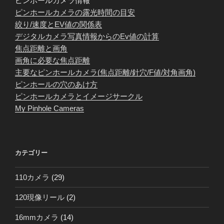
ピンホールカメラ情報
ピンホールカメラの露光時間の目安
絞り/速度とEV値の関係表
デジタルカメラ写真情報からのEv値の計算
焦点距離と画角
画角に必要な焦点距離
主要なピンホールカメラ(焦点距離/針穴/F値/対角画角)
ピンホールの穴のあけ方
ピンホールカメラとイメージサークル
My Pinhole Cameras
カテゴリー
110カメラ
(29)
120現像リール
(2)
16mmカメラ
(14)