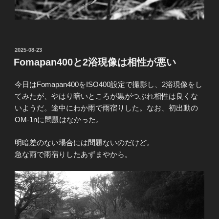
投
2025-08-23
稿
Fomapan400と2浴現像は相性が悪い
日:
今日はFomapan400をISO400設定で撮影し、2浴現像をし
てみたが、やはり暗いところが黒がつぶれ相性は良くな
いようだ。途中にわか雨で雨宿りした。なお、初出動の
OM-1nに問題はなかった。
明暗差のない場合には問題ないのだけど。
急な雨で雨宿りしたあずまやから。