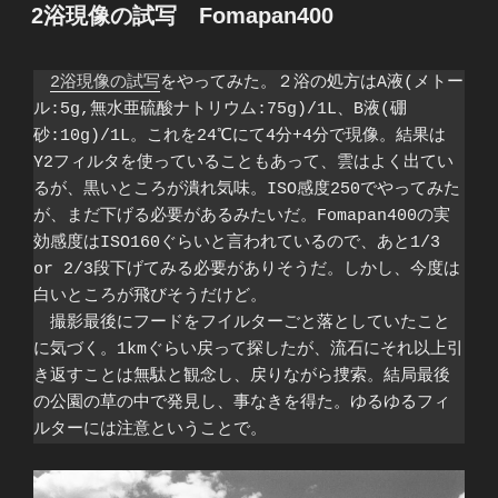
稿
2浴現像の試写 Fomapan400
日:
2浴現像の試写
をやってみた。２浴の処方はA液(メトー
ル:5g,無水亜硫酸ナトリウム:75g)/1L、B液(硼
砂:10g)/1L。これを24℃にて4分+4分で現像。結果は
Y2フィルタを使っていることもあって、雲はよく出てい
るが、黒いところが潰れ気味。ISO感度250でやってみた
が、まだ下げる必要があるみたいだ。Fomapan400の実
効感度はISO160ぐらいと言われているので、あと1/3 
or 2/3段下げてみる必要がありそうだ。しかし、今度は
白いところが飛びそうだけど。

　撮影最後にフードをフイルターごと落としていたこと
に気づく。1kmぐらい戻って探したが、流石にそれ以上引
き返すことは無駄と観念し、戻りながら捜索。結局最後
の公園の草の中で発見し、事なきを得た。ゆるゆるフィ
ルターには注意ということで。