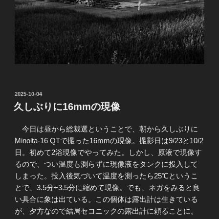
投
2025-10-04
稿
久しぶりに16mmの現像
日:
今日は昼から総裁選ということで、朝から久しぶりに
Minolta-16 QTで撮った16mmの現像。撮影日は9/23と10/2
日。初めて2浴現像でやってみた。しかし、原液で現像す
るので、つい温度も測らずに現像液をタンクに投入して
しまった。投入後気づいて温度を測ったら25℃というこ
とで、3.5分+3.5分に縮めて現像。でも、ネガをみると良
い具合に象は出ている。この個体は露出計は生きている
が、夕方なので結局セコニックの露出計に頼ることに。