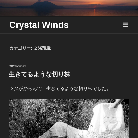
Skip
to
content
Crystal Winds
カテゴリー:
２浴現像
投
2026-02-28
稿
生きてるような切り株
日:
ツタがからんで、生きてるような切り株でした。