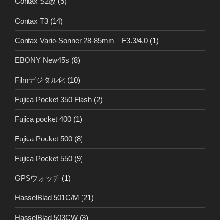
Contax S2改
(5)
Contax T3
(14)
Contax Vario-Sonner 28-85mm F3.3/4.0
(1)
EBONY New45s
(8)
Filmデジタル化
(10)
Fujica Pocket 350 Flash
(2)
Fujica pocket 400
(1)
Fujica Pocket 500
(8)
Fujica Pocket 550
(9)
GPSウォッチ
(1)
HasselBlad 501C/M
(21)
HasselBlad 503CW
(3)