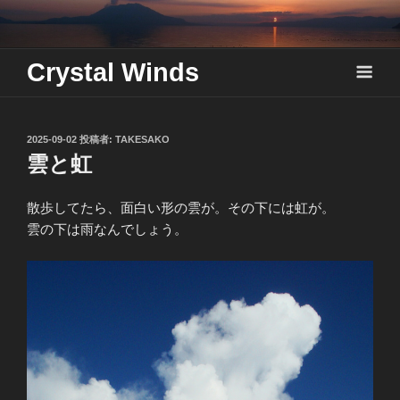
Skip
to
content
Crystal Winds
投
2025-09-02
投稿者:
TAKESAKO
稿
雲と虹
日:
散歩してたら、面白い形の雲が。その下には虹が。
雲の下は雨なんでしょう。