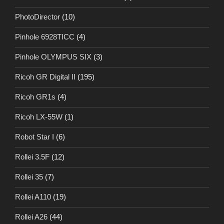
PhotoDirector
(10)
Pinhole 6928TICC
(4)
Pinhole OLYMPUS SIX
(3)
Ricoh GR Digital II
(195)
Ricoh GR1s
(4)
Ricoh LX-55W
(1)
Robot Star I
(6)
Rollei 3.5F
(12)
Rollei 35
(7)
Rollei A110
(19)
Rollei A26
(44)