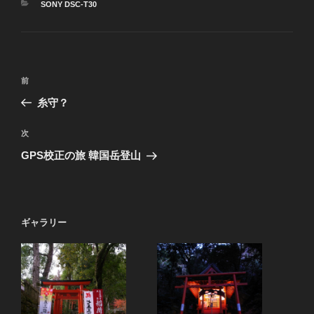
カ
SONY DSC-T30
テ
ゴ
リ
ー
投
前
前
稿
の
糸守？
ナ
投
ビ
稿
次
次
ゲ
の
GPS校正の旅 韓国岳登山
投
ー
稿
シ
ョ
ギャラリー
ン