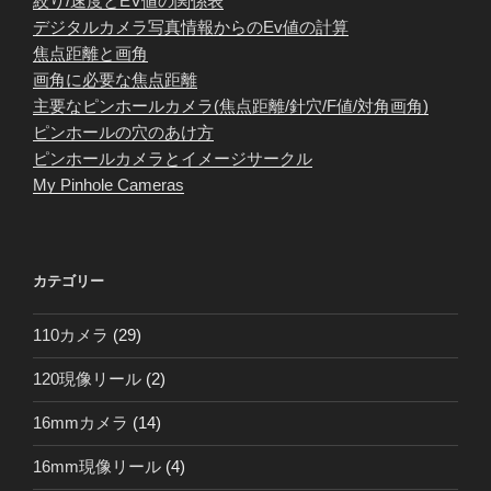
絞り/速度とEV値の関係表
デジタルカメラ写真情報からのEv値の計算
焦点距離と画角
画角に必要な焦点距離
主要なピンホールカメラ(焦点距離/針穴/F値/対角画角)
ピンホールの穴のあけ方
ピンホールカメラとイメージサークル
My Pinhole Cameras
カテゴリー
110カメラ
(29)
120現像リール
(2)
16mmカメラ
(14)
16mm現像リール
(4)