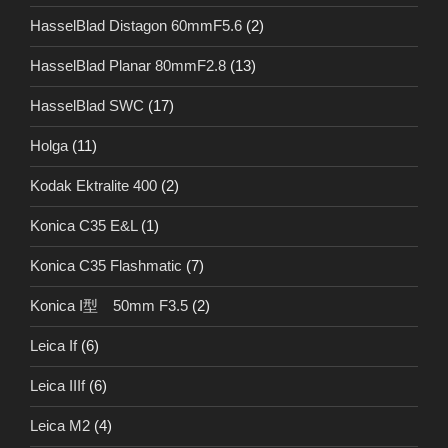
HasselBlad Distagon 60mmF5.6
(2)
HasselBlad Planar 80mmF2.8
(13)
HasselBlad SWC
(17)
Holga
(11)
Kodak Ektralite 400
(2)
Konica C35 E&L
(1)
Konica C35 Flashmatic
(7)
Konica I型 50mm F3.5
(2)
Leica If
(6)
Leica IIIf
(6)
Leica M2
(4)