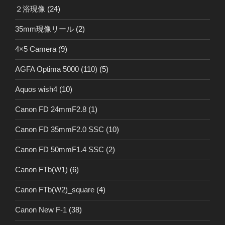
２浴現像
(24)
35mm現像リール
(2)
4×5 Camera
(9)
AGFA Optima 5000 (110)
(5)
Aquos wish4
(10)
Canon FD 24mmF2.8
(1)
Canon FD 35mmF2.0 SSC
(10)
Canon FD 50mmF1.4 SSC
(2)
Canon FTb(W1)
(6)
Canon FTb(W2)_square
(4)
Canon New F-1
(38)