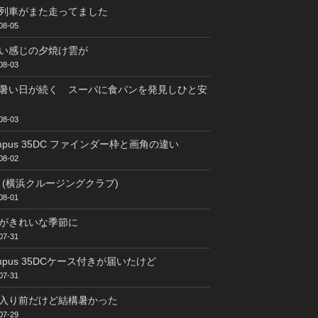
列車がまた走ってました
08-05
い感じの夕焼け雲が
08-03
暑い日が続く スーパに食パンを発見しひと安
08-03
ympus 35DC ファインダー枠と画角の違い
08-02
C (横浜クルージングクラブ)
08-01
がきれいな季節に
07-31
ympus 35DCケース付きが届いたけど
07-31
入り前だけど結構暑かった
07-29