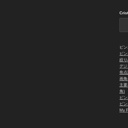
Cri
ピン
ピン
絞り
デジ
焦点
画角
主要
角)
ピン
ピン
My P