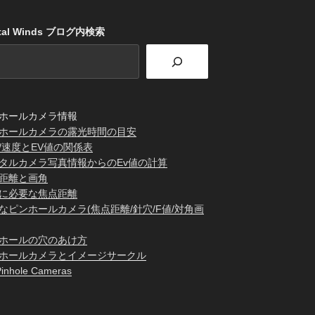
stal Winds ブログ内検索
ホールカメラ情報
ホールカメラの露光時間の目安
/速度とEV値の関係表
タルカメラ写真情報からのEv値の計算
距離と画角
に必要な焦点距離
なピンホールカメラ(焦点距離/針穴/F値/対角画
ホールの穴のあけ方
ホールカメラとイメージサークル
inhole Cameras