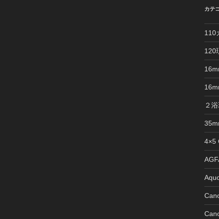
カテ
11
12
16
16
２浴
35
4×5
AGFA
Aquo
Can
Can