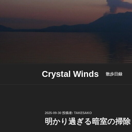
Skip
to
content
Crystal Winds
散歩日録
投
2025-09-30
投稿者:
TAKESAKO
稿
明かり過ぎる暗室の掃除
日: