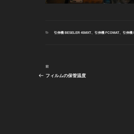
カ
引伸機 BESELER 45MXT
、
引伸機 FCOMAT
、
引伸機 L
テ
ゴ
リ
ー
投
前
前
稿
の
フィルムの保管温度
投
ナ
稿
ビ
ゲ
ー
シ