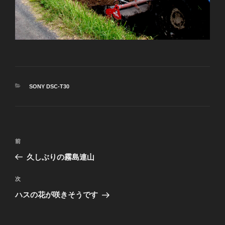
カ
SONY DSC-T30
テ
ゴ
リ
ー
投
前
前
稿
の
久しぶりの霧島連山
ナ
投
ビ
稿
次
次
ゲ
の
ハスの花が咲きそうです
投
ー
稿
シ