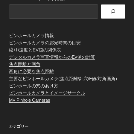
ピンホールカメラ情報
ピンホールカメラの露光時間の目安
絞り/速度とEV値の関係表
デジタルカメラ写真情報からのEv値の計算
焦点距離と画角
画角に必要な焦点距離
主要なピンホールカメラ(焦点距離/針穴/F値/対角画角)
ピンホールの穴のあけ方
ピンホールカメラとイメージサークル
My Pinhole Cameras
カテゴリー