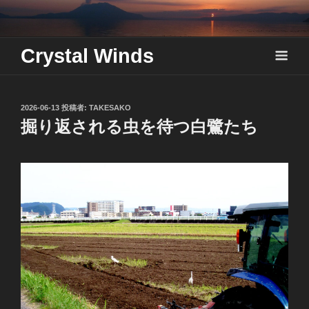
Skip
to
content
Crystal Winds
投
2026-06-13
投稿者:
TAKESAKO
稿
掘り返される虫を待つ白鷺たち
日: