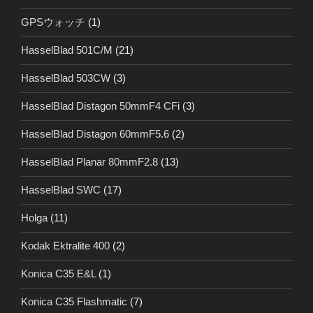
GPSウォッチ
(1)
HasselBlad 501C/M
(21)
HasselBlad 503CW
(3)
HasselBlad Distagon 50mmF4 CFi
(3)
HasselBlad Distagon 60mmF5.6
(2)
HasselBlad Planar 80mmF2.8
(13)
HasselBlad SWC
(17)
Holga
(11)
Kodak Ektralite 400
(2)
Konica C35 E&L
(1)
Konica C35 Flashmatic
(7)