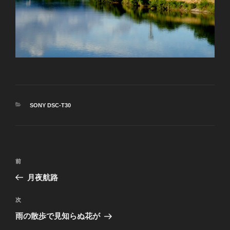
カ
SONY DSC-T30
テ
ゴ
リ
ー
投
前
前
稿
の
月夜航路
ナ
投
ビ
稿
次
次
ゲ
の
雨の散歩で見知らぬ花が
投
ー