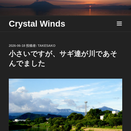
Skip
to
content
Crystal Winds
投
2026-06-18
投稿者:
TAKESAKO
稿
小さいですが、サギ達が川であそ
日:
んでました