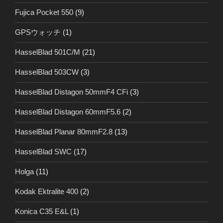
Fujica Pocket 550
(9)
GPSウォッチ
(1)
HasselBlad 501C/M
(21)
HasselBlad 503CW
(3)
HasselBlad Distagon 50mmF4 CFi
(3)
HasselBlad Distagon 60mmF5.6
(2)
HasselBlad Planar 80mmF2.8
(13)
HasselBlad SWC
(17)
Holga
(11)
Kodak Ektralite 400
(2)
Konica C35 E&L
(1)