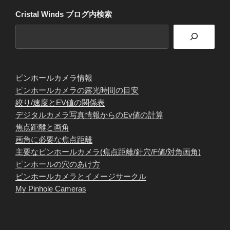
Cristal Winds ブログ内検索
ピンホールカメラ情報
ピンホールカメラの露光時間の目安
絞り/速度とEV値の関係表
デジタルカメラ写真情報からのEv値の計算
焦点距離と画角
画角に必要な焦点距離
主要なピンホールカメラ(焦点距離/針穴/F値/対角画角)
ピンホールの穴のあけ方
ピンホールカメラとイメージサークル
My Pinhole Cameras