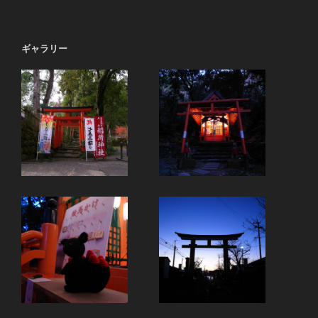
稿
シ
ョ
ギャラリー
ン