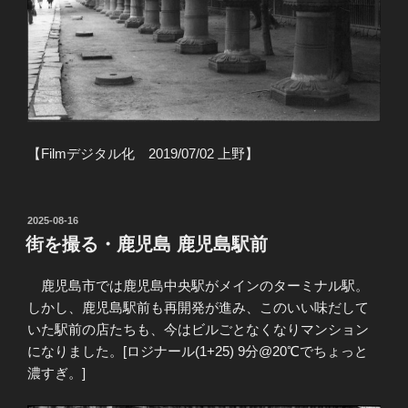
【Filmデジタル化 2019/07/02 上野】
投
2025-08-16
稿
街を撮る・鹿児島 鹿児島駅前
日:
鹿児島市では鹿児島中央駅がメインのターミナル駅。
しかし、鹿児島駅前も再開発が進み、このいい味だして
いた駅前の店たちも、今はビルごとなくなりマンション
になりました。[ロジナール(1+25) 9分@20℃でちょっと
濃すぎ。]