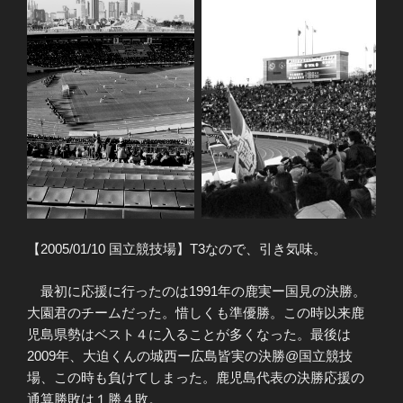
【2005/01/10 国立競技場】T3なので、引き気味。
最初に応援に行ったのは1991年の鹿実ー国見の決勝。
大園君のチームだった。惜しくも準優勝。この時以来鹿
児島県勢はベスト４に入ることが多くなった。最後は
2009年、大迫くんの城西ー広島皆実の決勝@国立競技
場、この時も負けてしまった。鹿児島代表の決勝応援の
通算勝敗は１勝４敗。