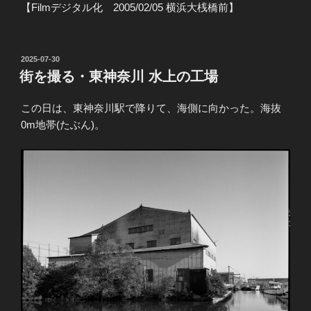
【Filmデジタル化 2005/02/05 横浜大桟橋前】
投
2025-07-30
稿
街を撮る・東神奈川 水上の工場
日:
この日は、東神奈川駅で降りて、海側に向かった。海抜
0m地帯(たぶん)。