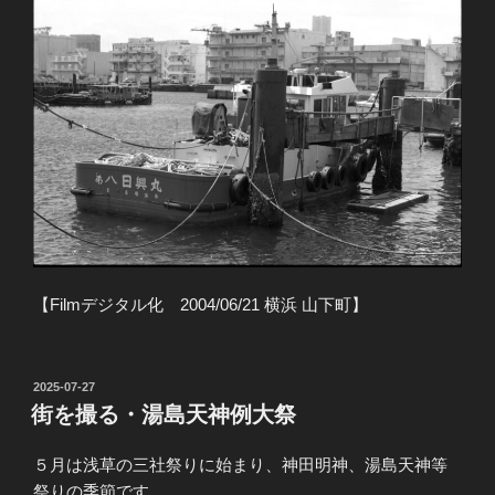
【Filmデジタル化 2004/06/21 横浜 山下町】
投
2025-07-27
稿
街を撮る・湯島天神例大祭
日:
５月は浅草の三社祭りに始まり、神田明神、湯島天神等
祭りの季節です。