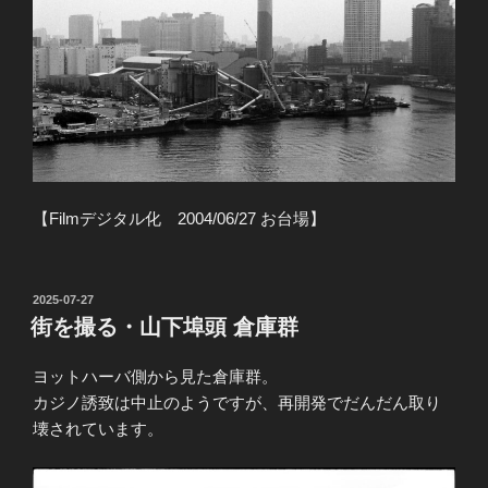
【Filmデジタル化 2004/06/27 お台場】
投
2025-07-27
稿
街を撮る・山下埠頭 倉庫群
日:
ヨットハーバ側から見た倉庫群。
カジノ誘致は中止のようですが、再開発でだんだん取り
壊されています。