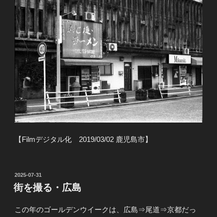
【Filmデジタル化 2019/03/02 鹿児島市】
投
2025-07-31
稿
街を撮る・広島
日:
この年のゴールデンウイークは、広島⇒尾道⇒京都だっ