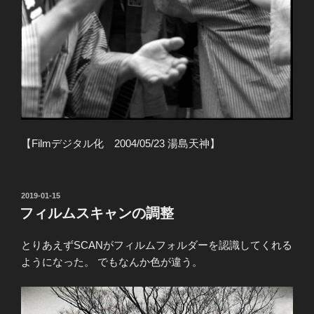
【Filmデジタル化 2004/05/23 湯島天神】
投
2019-01-15
稿
フィルムスキャンの調整
日:
とりあえずSCANがフィルムフォルダーを認識してくれる
ようになった。 でもなんか色が違う。