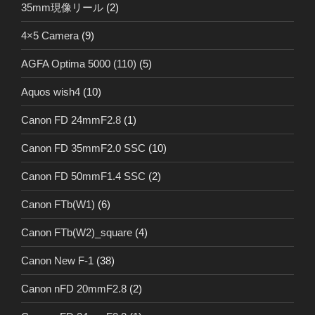
35mm現像リール
(2)
4×5 Camera
(9)
AGFA Optima 5000 (110)
(5)
Aquos wish4
(10)
Canon FD 24mmF2.8
(1)
Canon FD 35mmF2.0 SSC
(10)
Canon FD 50mmF1.4 SSC
(2)
Canon FTb(W1)
(6)
Canon FTb(W2)_square
(4)
Canon New F-1
(38)
Canon nFD 20mmF2.8
(2)