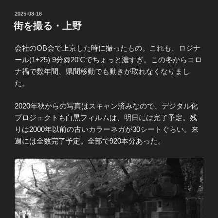
投
2025-08-16
稿
街を撮る・上野
日:
会社のOB会で上京した時に撮ったもの。これも、ロジナ
ール(1+25) 9分@20℃でちょっと濃すぎ。この冬からコロ
ナ禍で数年間、県間移動でも動きが取れなくなりまし
た。
2020年秋からの写真はスキャン済みなので、デジタル化
プロジェクトも白黒フィルムは、明日には完了予定。残
りは2000年以前の古いカラーネガが30シートぐらい。来
週には全数完了予定。全部で920本分あった。