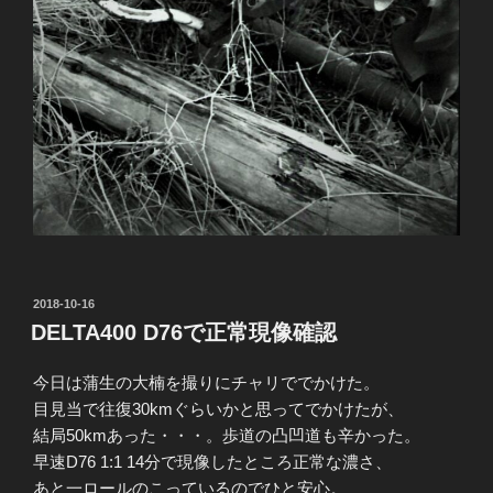
投
2018-10-16
稿
DELTA400 D76で正常現像確認
日:
今日は蒲生の大楠を撮りにチャリででかけた。
目見当で往復30kmぐらいかと思ってでかけたが、
結局50kmあった・・・。歩道の凸凹道も辛かった。
早速D76 1:1 14分で現像したところ正常な濃さ、
あと一ロールのこっているのでひと安心。