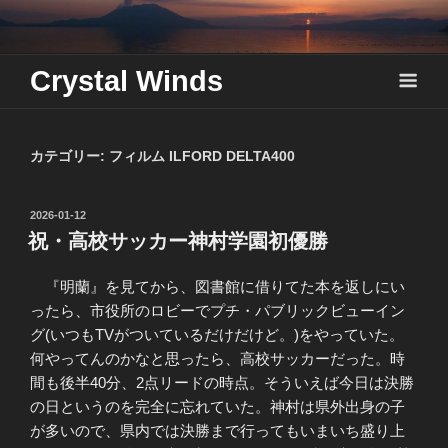
Skip
to
content
Crystal Winds
カテゴリー:
フィルム ILFORD DELTA400
投
2026-01-12
稿
祝・高校サッカー神村学園初優勝
日:
『明蘭』を見てから、図書館に借りてた本を返しにい
ったら、市役所のロビーでプチ・パブリックビューイン
グ(いつもTVがついているだけだけど。)をやっていた。
何やってんのかなと思ったら、高校サッカーだった。時
間も後半40分、2点リードの時点。そういえば今日は決勝
の日というのを完全に忘れていた。神村は県外出身の子
が多いので、県内では決勝まで行ってもいまいち盛り上