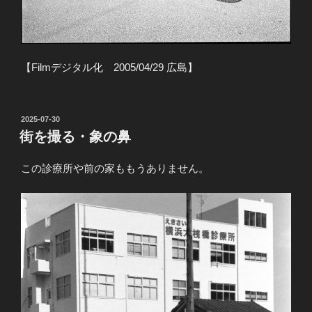
【Filmデジタル化 2005/04/29 広島】
投
2025-07-30
稿
街を撮る・象の鼻
日:
この診療所や前の家ももうありません。