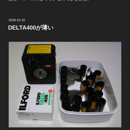
投
2018-10-15
稿
DELTA400が薄い
日: