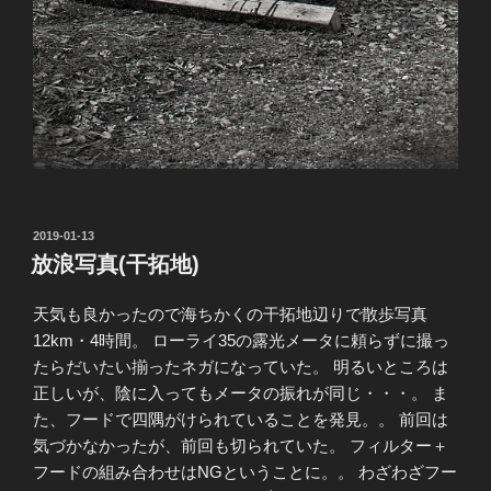
投
2019-01-13
稿
放浪写真(干拓地)
日:
天気も良かったので海ちかくの干拓地辺りで散歩写真
12km・4時間。 ローライ35の露光メータに頼らずに撮っ
たらだいたい揃ったネガになっていた。 明るいところは
正しいが、陰に入ってもメータの振れが同じ・・・。 ま
た、フードで四隅がけられていることを発見。。 前回は
気づかなかったが、前回も切られていた。 フィルター＋
フードの組み合わせはNGということに。。 わざわざフー