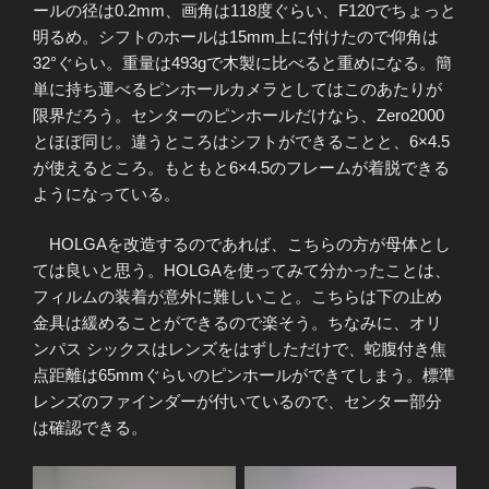
ールの径は0.2mm、画角は118度ぐらい、F120でちょっと
明るめ。シフトのホールは15mm上に付けたので仰角は
32°ぐらい。重量は493gで木製に比べると重めになる。簡
単に持ち運べるピンホールカメラとしてはこのあたりが
限界だろう。センターのピンホールだけなら、Zero2000
とほぼ同じ。違うところはシフトができることと、6×4.5
が使えるところ。もともと6×4.5のフレームが着脱できる
ようになっている。
HOLGAを改造するのであれば、こちらの方が母体とし
ては良いと思う。HOLGAを使ってみて分かったことは、
フィルムの装着が意外に難しいこと。こちらは下の止め
金具は緩めることができるので楽そう。ちなみに、オリ
ンパス シックスはレンズをはずしただけで、蛇腹付き焦
点距離は65mmぐらいのピンホールができてしまう。標準
レンズのファインダーが付いているので、センター部分
は確認できる。