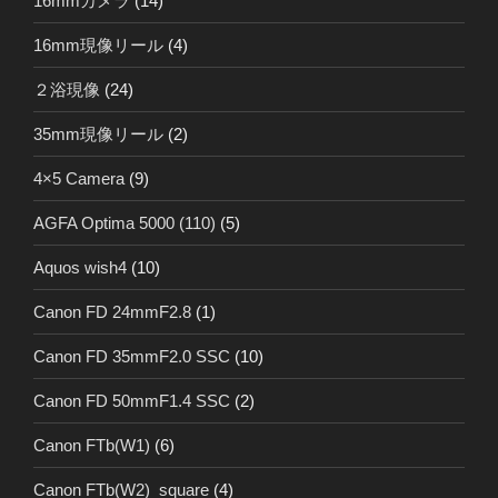
16mmカメラ
(14)
16mm現像リール
(4)
２浴現像
(24)
35mm現像リール
(2)
4×5 Camera
(9)
AGFA Optima 5000 (110)
(5)
Aquos wish4
(10)
Canon FD 24mmF2.8
(1)
Canon FD 35mmF2.0 SSC
(10)
Canon FD 50mmF1.4 SSC
(2)
Canon FTb(W1)
(6)
Canon FTb(W2)_square
(4)