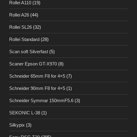
Rollei A110
(19)
Rollei A26
(44)
Rollei SL26
(32)
Rollei Standard
(28)
Scan soft Silverfast
(5)
Scaner Epson GT-X970
(8)
Schneider 65mm F8 for 4×5
(7)
Schneider 90mm F8 for 4×5
(1)
Schneider Symmar 150mmF5.6
(3)
SEKONIC L-38
(1)
Silkypix
(3)