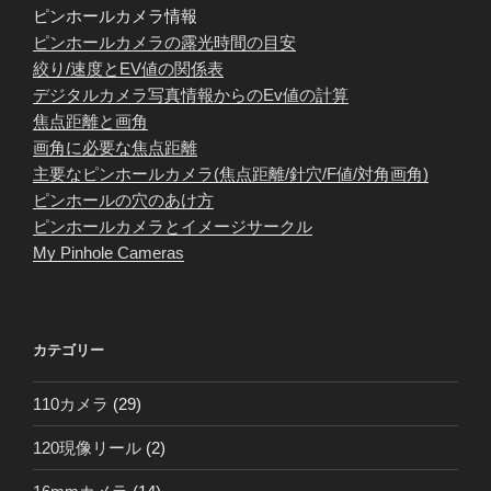
ピンホールカメラ情報
ピンホールカメラの露光時間の目安
絞り/速度とEV値の関係表
デジタルカメラ写真情報からのEv値の計算
焦点距離と画角
画角に必要な焦点距離
主要なピンホールカメラ(焦点距離/針穴/F値/対角画角)
ピンホールの穴のあけ方
ピンホールカメラとイメージサークル
My Pinhole Cameras
カテゴリー
110カメラ
(29)
120現像リール
(2)