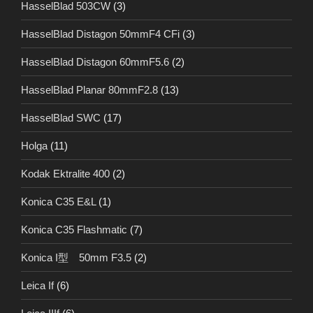
HasselBlad 503CW
(3)
HasselBlad Distagon 50mmF4 CFi
(3)
HasselBlad Distagon 60mmF5.6
(2)
HasselBlad Planar 80mmF2.8
(13)
HasselBlad SWC
(17)
Holga
(11)
Kodak Ektralite 400
(2)
Konica C35 E&L
(1)
Konica C35 Flashmatic
(7)
Konica I型 50mm F3.5
(2)
Leica If
(6)