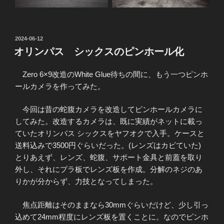
投
2024-06-12
稿
オリンパス シックスのピンホール化
日:
Zero 6×9改造のWhite Glue待ちの間に、もう一つピンホ
ールカメラを作ってみた。
今回は昔の蛇腹カメラを改造してピンホールカメラに
してみた。改造するカメラは、既に実績がネットに載っ
ていたオリンパス シックスをヤフオクで入手。ケースと
送料込みで3500円ぐらいだった。(レンズはカビていた)
とりあえず、レンズ、蛇腹、サポート金具と前蓋を取り
外し、それにプラ板でレンズ板を作成。分解のネジのあ
りかが分からず、力技となってしまった。
焦点距離はそのままなら30mmぐらいだけど、少し引っ
込めて24mm程度にレンズ板を置くことに。なのでピンホ