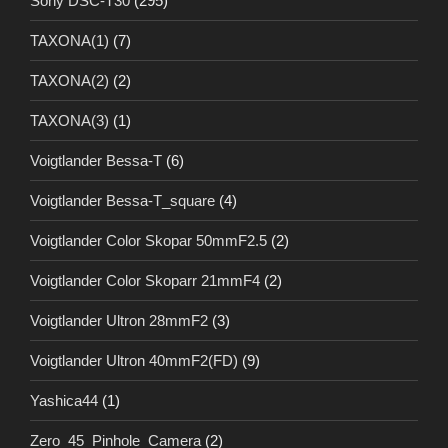
Sony DSC-T30
(295)
TAXONA(1)
(7)
TAXONA(2)
(2)
TAXONA(3)
(1)
Voigtlander Bessa-T
(6)
Voigtlander Bessa-T_square
(4)
Voigtlander Color Skopar 50mmF2.5
(2)
Voigtlander Color Skoparr 21mmF4
(2)
Voigtlander Ultron 28mmF2
(3)
Voigtlander Ultron 40mmF2(FD)
(9)
Yashica44
(1)
Zero_45_Pinhole_Camera
(2)