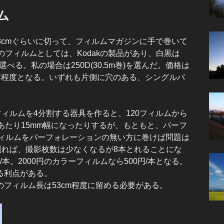
ム
53cmぐらいに切って、フィルムマガジンに手で巻いて
のフィルムとしては、Kodakの製品があり、白黒は
n3から選べる。私の場合は250D(30.5m巻)を選んだ。価格は
/本程度となる。いずれも片側に穴のある、シングルパ
ィルムを4分割する器具を作ると、120フィルムから
あたり15mm幅になったりするが、もともと、パーフ
フィルムをパーフォレーションの無い方に巻けば問題は
に割れば、撮影枚数は少なくなるが8本とれることにな
/本。2000円のカラーフィルムなら500円/本となる。
る利点がある。
フィルム長は53cm程度に留める必要がある。