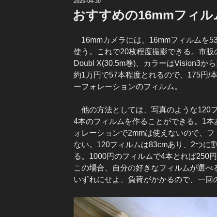
投
2025-04-30
稿
おすすめの16mmフィル
日:
16mmカメラには、16mmフィルムを
使う。これで20枚程度撮影できる。市販
Doubl X(30.5m巻)、カラーはVisio
約1万円で57本程度とれるので、175円
ーフォレーションのフィルム。
他の方法としては、写真のような120フ
4本のフィルムを作ることができる。1本
ォレーションで2mmは使えないので、
ない。120フィルムは83cmあり、2つ
る。1000円のフィルムで4本とれば250円
この場合、自分の好きなフィルムが選べ
いずれにせよ、負荷がかかるので、一回の