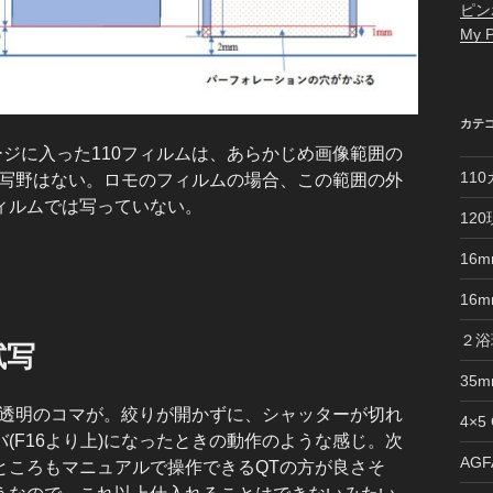
ピン
My P
カテ
ジに入った110フィルムは、あらかじめ画像範囲の
11
際の写野はない。ロモのフィルムの場合、この範囲の外
ィルムでは写っていない。
12
16
16
２浴
試写
35
に透明のコマが。絞りが開かずに、シャッターが切れ
4×5
(F16より上)になったときの動作のような感じ。次
AGFA
うところもマニュアルで操作できるQTの方が良さそ