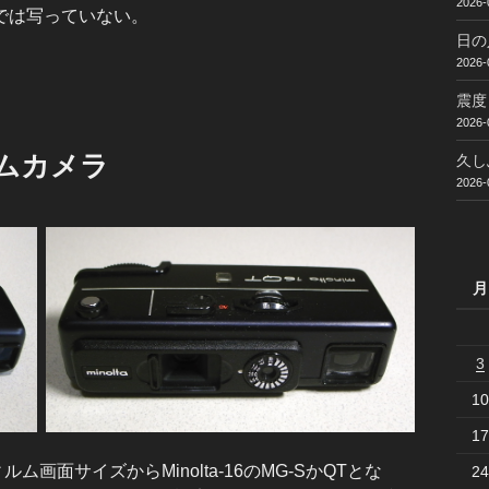
2026-
では写っていない。
日の
2026-
震度
2026-
ルムカメラ
久し
2026-
月
3
10
17
画面サイズからMinolta-16のMG-SかQTとな
24