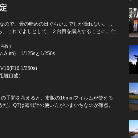
決定
sまでなので、曇の暗めの日ぐらいまでしか撮れない。し
ら、これでよしとして、２台目を購入することに。仕
3群4枚）
) 1/125sと1/250s
6(F16,1/250s)
距離目盛）
けの手間を考えると、市販の16mmフィルムが使える
方が多そうだ。QTは露出計の使い方がいまいちなのが難点。