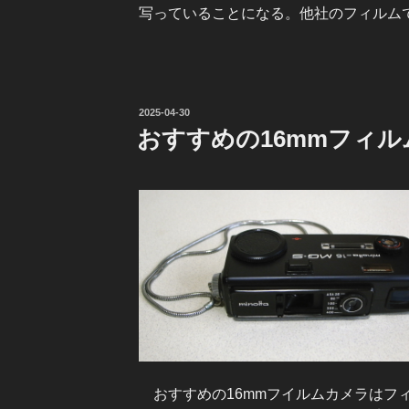
写っていることになる。他社のフィルム
投
2025-04-30
稿
おすすめの16mmフィ
日:
おすすめの16mmフイルムカメラはフィルム