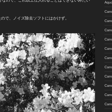
うなので、これ以上仕入れることはできないみたい
Aquo
Can
したので、ノイズ除去ソフトにはかけず。
Can
。
Can
Can
Can
Can
Can
Can
Can
Can
Cano