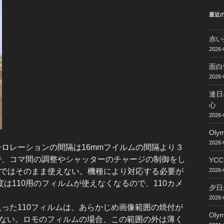
最近
赤い
2026-
面白
2026-
連日
心
2026-
Ol
2026-
ロレーションの間隔は16mmフイルムの間隔より３
で、コマ間の調整やシャッターのチャージの制御をし
YC
2026-
メラではそのまま使えない。機種により対応する必要が
は110用のフィルムが使えなくなるので、110カメ
夕日
2026-
った110フィルムは、あらかじめ画像範囲の焼付が
Ol
野はない。ロモのフィルムの場合、この範囲の外は薄く