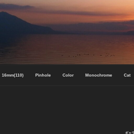
16mm(110)
Pinhole
Color
Monochrome
Cat
ギャ