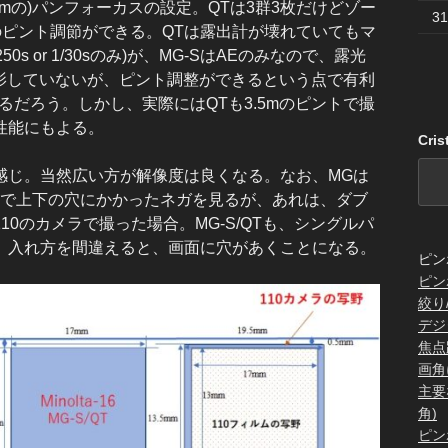
.5mの)パンフォーカスの設定。QTは3群3枚だけどゾー
31
mの4点)のピント調節ができる。QTは露出計が壊れていてもマ
s or 1/30sのみ)が、MG-SはAEのみなので、露光
撮影していないが、ピント調整ができるという点で有利
るだろう。しかし、実際にはQTも3.5mのピントで撮
性能にもよる。
Cri
じ。当然広い方が解像度は良くなる。なお、MGは
Bで上下の穴にかかったネガを見るが、あれは、ダブ
0のカメラで撮った場合。MG-S/QTも、シングルパ
、入れ方を間違えると、画面に穴があくことになる。
ピン
ピン
絞り
デジ
焦点
画角
主要
角)
ピン