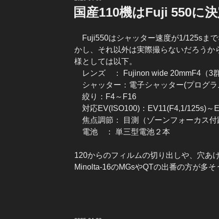
稿
国産110機はFuji 550に
日:
Fuji550はシャッター速度が1/125
かし、それ以外は実際撮らないだろうか
様としては以下。
レンズ ： Fujinon wide 20mmF4（
シャッター：電子シャッター(プログラムAuto
絞り：F4～F16
対応EV(ISO100)：EV11(F4,1/125s)～EV1
焦点調節： 目測（ゾーンフォーカス付
電池 ： 単三型電池２本
120からのフィルムの切り出しや、穴あ
Minolta-16のMGsやQTの出番の