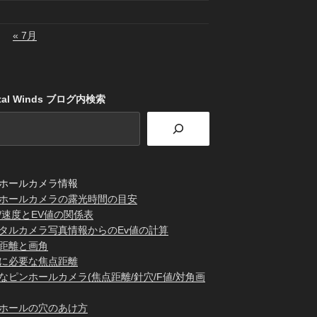
« 7月
stal Winds ブログ内検索
ホールカメラ情報
ホールカメラの露光時間の目安
/速度とEV値の関係表
タルカメラ写真情報からのEv値の計算
距離と画角
に必要な焦点距離
なピンホールカメラ(焦点距離/針穴/F値/対角画
ホールの穴のあけ方