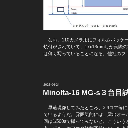
なお、110カメラ用にフィルムパッケー
焼付がされていて、17x13mmしか実
は薄く写っていることになる。他社のフ
投
2025-04-24
稿
Minolta-16 MG-s３台目
日:
早速現像してみたところ、3,4コマ毎
ているようだ。雰囲気的には、露出オーバ
回は1/500sで撮ってみないと。こうい