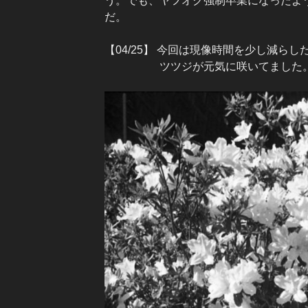
う。でも、ヤフオク強制卒業になったよ
だ。
【04/25】 今回は現像時間を少し減ら
ツツジが元気に咲いてました