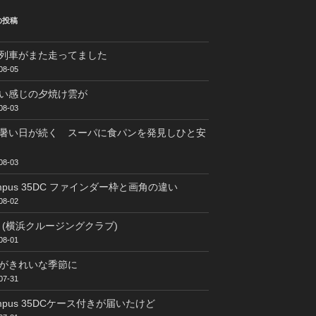
の投稿
列車がまた走ってました
08-05
い感じの夕焼け雲が
08-03
暑い日が続く スーパに食パンを発見しひと安
08-03
ympus 35DC ファインダー枠と画角の違い
08-02
C (横浜クルージングクラブ)
08-01
がきれいな季節に
07-31
ympus 35DCケース付きが届いたけど