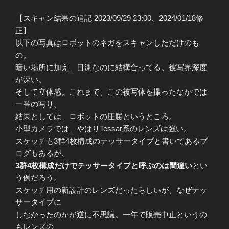
【スキャン結果の追記 2023/09/29 23:00、2024/01/18修
正】
以下の写真はロボットのネガをスキャンしただけのも
の。
暗い場所に加え、目測なのに結構合ってる。被写界深度
が深い。
そして立体感。これまで、この被写体を撮ったなかでは
一番の写り。
結果としては、ロボットの圧勝というところ。
小型カメラでは、やはりTessar系のレンズは強い。
スケッチも3群4枚構成のテッサータイプと書いてあるプ
ログもあるが、
3群4枚構成だけでテッサータイプと呼ぶのは間違い
とい
う例だろう。
スケッチ用の新設計のレンズだったらしいが、なぜテッ
サータイプに
しなかったのかが逆に不思議。一年で販売中止というの
もレンズの