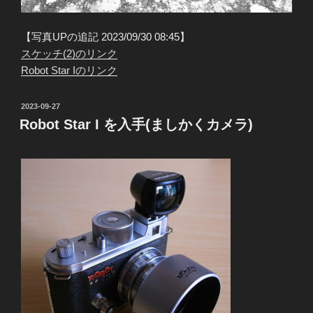
【写真UPの追記 2023/09/30 08:45】
スケッチ(2)のリンク
Robot Star Iのリンク
投
2023-09-27
稿
Robot Star I を入手(ましかくカメラ)
日: