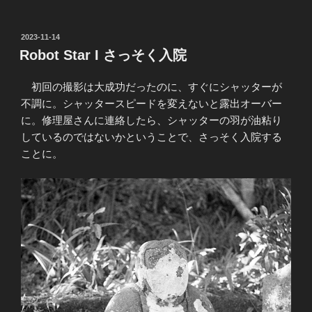
投
2023-11-14
稿
Robot Star I さっそく入院
日:
初回の撮影は大成功だったのに、すぐにシャッターが
不調に。シャッタースピードを変えないと露出オーバー
に。修理屋さんに連絡したら、シャッターの羽が油粘り
しているのではないかということで、さっそく入院する
ことに。