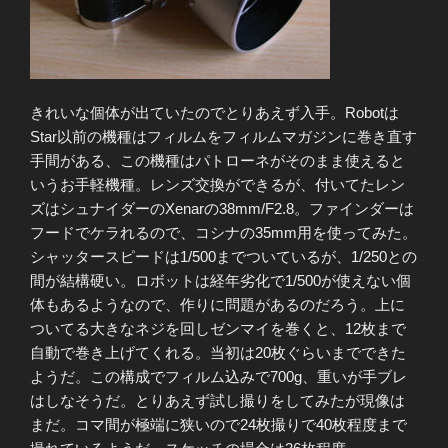
きれいな個体が出ていたのでとりあえず入手。Robotは
Star以前の機種はフィルムをフィルムマガジンに巻き直す
手間がある、この機種はパトローネがそのまま使えると
いうお手軽機種。レンズ交換ができるが、付いてたレン
ズはシュナイダーのXenarの38mm/F2.8。ファインダーは
フードでケラれるので、コシナの35mm用を使ってみた。
シャッタースピードは1/500までついているが、1/250との
間が結構硬い。ロボットは経年劣化で1/500が使えない個
体もあるようなので、作りに問題があるのだろう。上に
ついてる大きなネジを回しゼンマイを巻くと、12枚まで
自動で巻き上げてくれる。当初は20枚ぐらいまでできた
ようだ。この構成でフィルム込みで700g、重いが手ブレ
はしなそうだ。とりあえず試し撮りをしてみたが現像は
まだ。コマ間が極端に狭いので24枚撮りで40枚程度まで