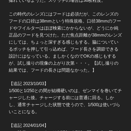
撮れているようだ。スケッチの場合は36枚程度。
この時代のレンズにはフードは必須だが、このレンズの
フードの口径は38mmという特殊規格。口径38mmのフー
ドやフイルターはほぼ検索にかからないが、どうにか純
正品のフードを見つけた。ただ焦点距離が38mmのレンズ
にしては、ちょっと深すぎる感じもする。脇についてい
るポッチを押して引っ込めば、フード長さを調節できる
設計にはなっている。ましかくなのでOKの感じもする
が、試し撮りの現像の上がり次第・・・。【試し撮りの
結果では、フードの長さは問題なかった。】
【追記 2023/10/03】
1/500と1/250との間が結構硬いのは、ゼンマイを巻いてチ
ャージした後。チャージする前には普通に回る。しか
し、通常チャージした状態で使うので、1/500は使いづら
いことになる。
【追記 2024/01/04】