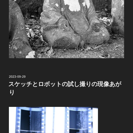
投
2023-09-29
稿
スケッチとロボットの試し撮りの現像あが
日:
り