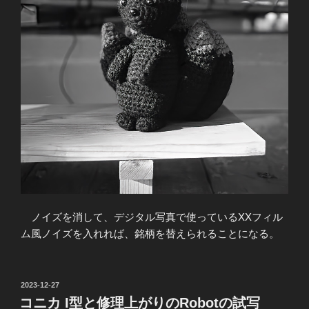
ノイズを消して、デジタル写真で使っているXXフィル
ム風ノイズを入れれば、銘柄を替えられることになる。
投
2023-12-27
稿
コニカ I型と修理上がりのRobotの試写
日: