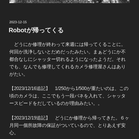
投
2023-12-15
稿
Robotが帰ってくる
日:
どうにか修理が終わって来週には帰ってくることに。
何回か洗浄しないとだめだったみたい。まぁどうにか不
都合なしにシャッター切れるようになったようだ。それ
でも、なんでも修理してくれるカメラ修理屋さんはあり
がたい。
【2023/12/16追記】 1/250から1/500が重たいのは、この
頃のカメラは、ここでもう一段バネを入れて、シャッタ
ースピードをだしているのが理由みたい。。
【2023/12/19追記】 どうにか修理から帰ってきた。６ヶ
月同一個所故障の保証がついているので、とりあえず安
心。