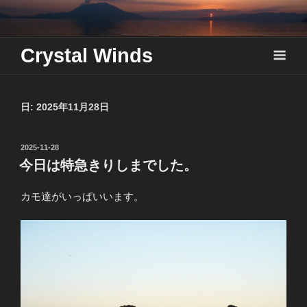
Skip
to
content
Crystal Winds
日:
2025年11月28日
投
2025-11-28
稿
今日は特急きりしまでした。
日:
カモ達がいっぱいいます。