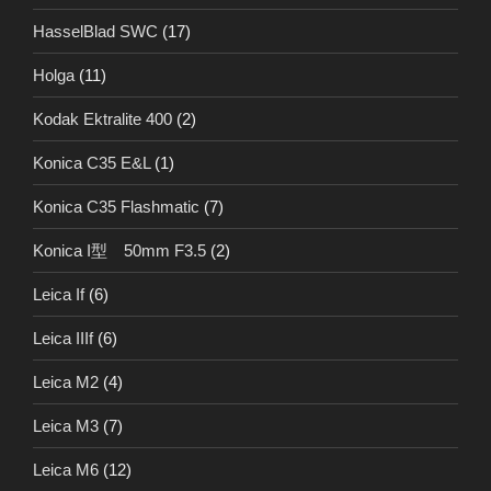
HasselBlad SWC
(17)
Holga
(11)
Kodak Ektralite 400
(2)
Konica C35 E&L
(1)
Konica C35 Flashmatic
(7)
Konica I型 50mm F3.5
(2)
Leica If
(6)
Leica IIIf
(6)
Leica M2
(4)
Leica M3
(7)
Leica M6
(12)