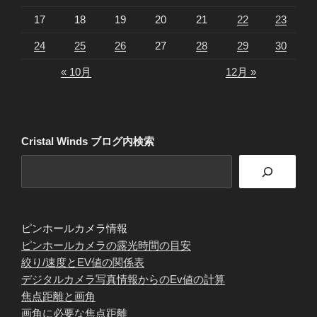
17
18
19
20
21
22
23
24
25
26
27
28
29
30
« 10月
12月 »
Cristal Winds ブログ内検索
ピンホールカメラ情報
ピンホールカメラの露光時間の目安
絞り/速度とEV値の関係表
デジタルカメラ写真情報からのEv値の計算
焦点距離と画角
画角に必要な焦点距離