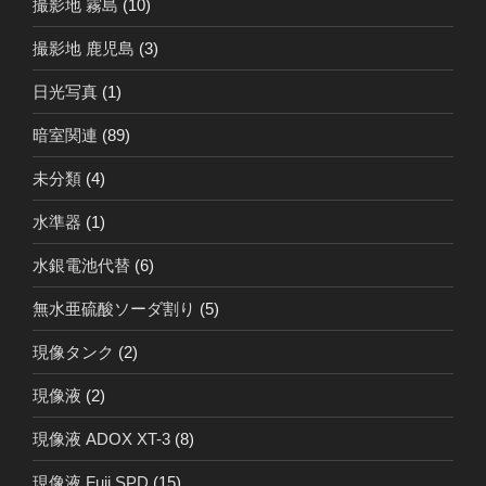
撮影地 霧島
(10)
撮影地 鹿児島
(3)
日光写真
(1)
暗室関連
(89)
未分類
(4)
水準器
(1)
水銀電池代替
(6)
無水亜硫酸ソーダ割り
(5)
現像タンク
(2)
現像液
(2)
現像液 ADOX XT-3
(8)
現像液 Fuji SPD
(15)