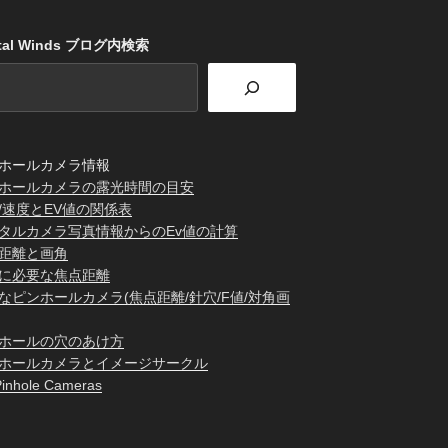
stal Winds ブログ内検索
ホールカメラ情報
ホールカメラの露光時間の目安
/速度とEV値の関係表
タルカメラ写真情報からのEv値の計算
距離と画角
に必要な焦点距離
なピンホールカメラ(焦点距離/針穴/F値/対角画
ホールの穴のあけ方
ホールカメラとイメージサークル
inhole Cameras