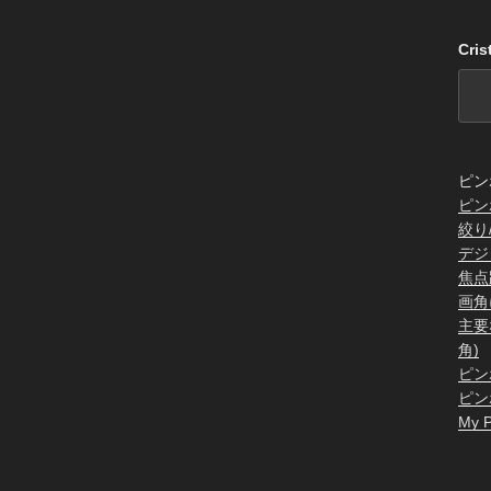
Cri
ピン
ピン
絞り
デジ
焦点
画角
主要
角)
ピン
ピン
My P