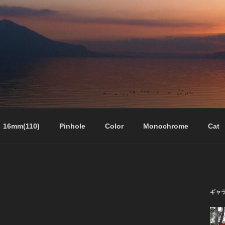
16mm(110)
Pinhole
Color
Monochrome
Cat
ギャ