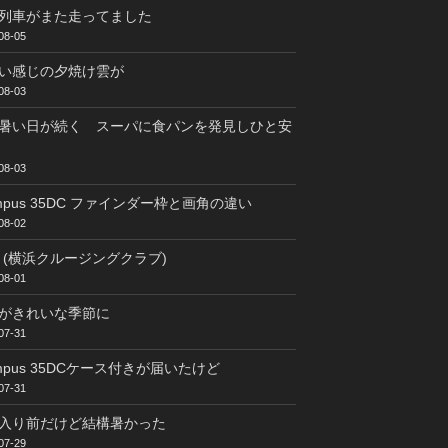
列車がまた走ってました
08-05
い感じの夕焼け雲が
08-03
暑い日が続く スーパに食パンを発見しひと安
08-03
ympus 35DC ファインダー枠と画角の違い
08-02
C (横浜クルージングクラブ)
08-01
がきれいな季節に
07-31
ympus 35DCケース付きが届いたけど
07-31
入り前だけど結構暑かった
07-29