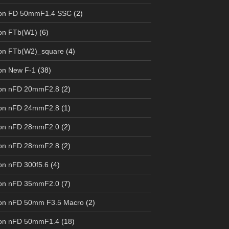
on FD 50mmF1.4 SSC
(2)
on FTb(W1)
(6)
on FTb(W2)_square
(4)
on New F-1
(38)
on nFD 20mmF2.8
(2)
on nFD 24mmF2.8
(1)
on nFD 28mmF2.0
(2)
on nFD 28mmF2.8
(2)
n nFD 300f5.6
(4)
on nFD 35mmF2.0
(7)
on nFD 50mm F3.5 Macro
(2)
on nFD 50mmF1.4
(18)