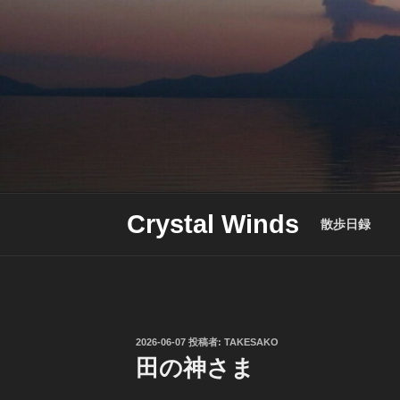
Skip
to
content
Crystal Winds
散歩日録
投
2026-06-07
投稿者:
TAKESAKO
稿
田の神さま
日: