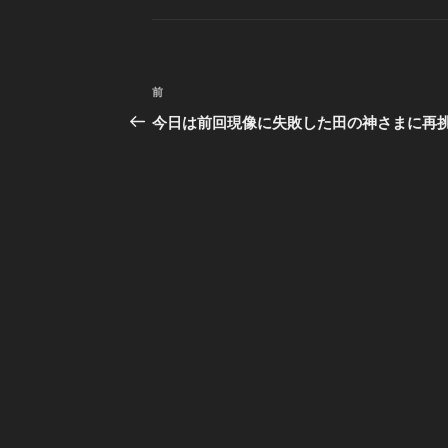
ゴ
リ
ー
投
前
前
稿
の
今日は前回現像に失敗した田の神さまに再
投
ナ
稿
ビ
ゲ
ー
シ
ョ
ン