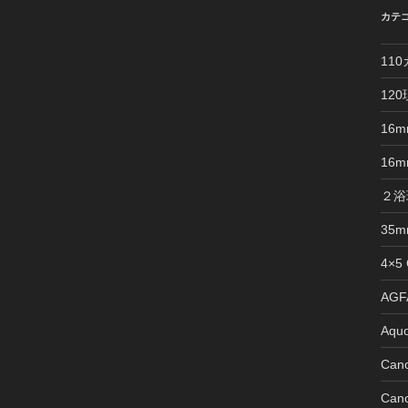
カテ
11
12
16
16
２浴
35
4×5
AGFA
Aquo
Can
Can