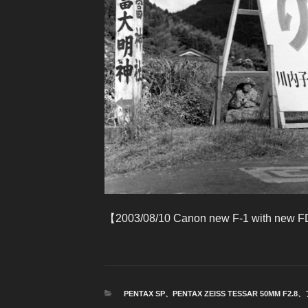
【2003/08/10 Canon new F-1 with new F
カ
PENTAX SP
、
PENTAX ZEISS TESSAR 50MM F2.8
、
テ