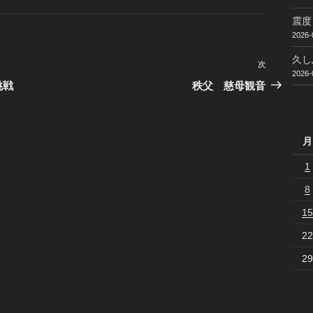
震度
2026-
久し
次
次
2026-
の
挑戦
秩父 慈母観音
投
稿
月
1
8
15
22
29