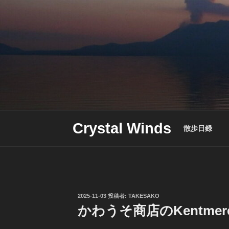
Skip
to
content
Crystal Winds
散歩日録
投
2025-11-03
投稿者:
TAKESAKO
稿
かわうそ商店のKentmer
日: