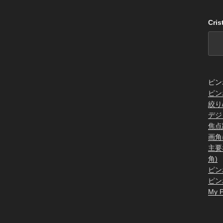
Cri
ピン
ピン
絞り
デジ
焦点
画角
主要
角)
ピン
ピン
My P