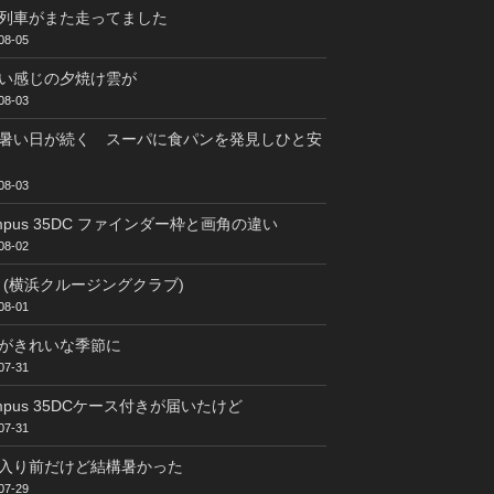
列車がまた走ってました
08-05
い感じの夕焼け雲が
08-03
暑い日が続く スーパに食パンを発見しひと安
08-03
ympus 35DC ファインダー枠と画角の違い
08-02
C (横浜クルージングクラブ)
08-01
がきれいな季節に
07-31
ympus 35DCケース付きが届いたけど
07-31
入り前だけど結構暑かった
07-29