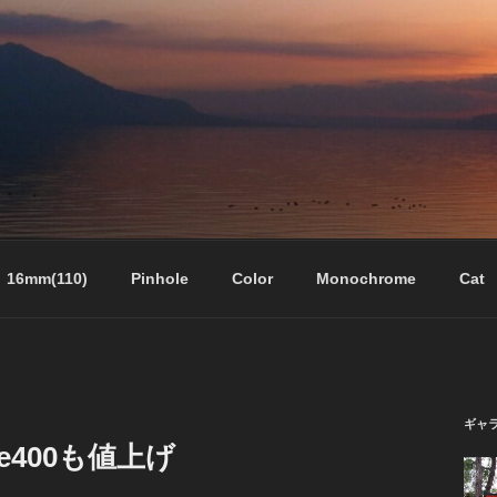
16mm(110)
Pinhole
Color
Monochrome
Cat
ギャ
e400も値上げ