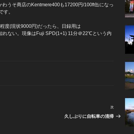
店のKentmere400も17200円/100ft缶になっ
です。
円程度(現状9000円)だったら、日録用は
いかも知れない。現像はFuji SPD(1+1) 11分＠22℃という内
次
次
の
久しぶりに自転車の清掃
投
稿