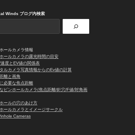
stal Winds ブログ内検索
ホールカメラ情報
ホールカメラの露光時間の目安
/速度とEV値の関係表
タルカメラ写真情報からのEv値の計算
距離と画角
に必要な焦点距離
なピンホールカメラ(焦点距離/針穴/F値/対角画
ホールの穴のあけ方
ホールカメラとイメージサークル
inhole Cameras