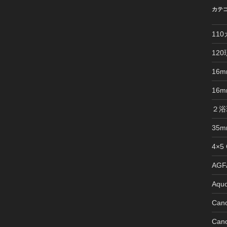
カテ
11
12
16
16
２浴
35
4×5
AGFA
Aquo
Can
Can