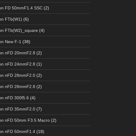
on FD 50mmF1.4 SSC
(2)
on FTb(W1)
(6)
on FTb(W2)_square
(4)
on New F-1
(38)
on nFD 20mmF2.8
(2)
on nFD 24mmF2.8
(1)
on nFD 28mmF2.0
(2)
on nFD 28mmF2.8
(2)
n nFD 300f5.6
(4)
on nFD 35mmF2.0
(7)
on nFD 50mm F3.5 Macro
(2)
on nFD 50mmF1.4
(18)