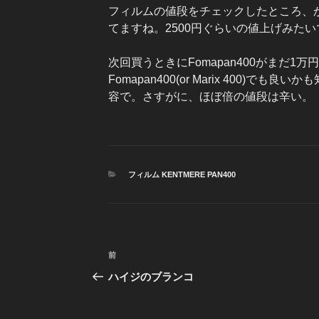
フィルムの値段をチェックしたところ、かわうそ商
てますね。2500円ぐらいの値上げみたい
次回買うときにFomapan400がまだ1万
Fomapan400(or Marix 400)でも良
容で。さすがに、ほぼ倍の値段は辛い。
カ
フィルム KENTMERE PAN400
テ
ゴ
リ
ー
投
前
前
稿
の
ハイジのブランコ
投
ナ
稿