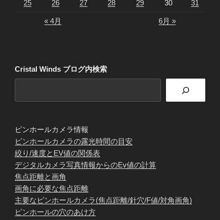
25
26
27
28
29
30
31
« 4月
6月 »
Cristal Winds ブログ内検索
ピンホールカメラ情報
ピンホールカメラの露光時間の目安
絞り/速度とEV値の関係表
デジタルカメラ写真情報からのEv値の計算
焦点距離と画角
画角に必要な焦点距離
主要なピンホールカメラ(焦点距離/針穴/F値/対角画角)
ピンホールの穴のあけ方