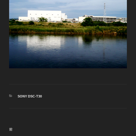
カ
SONY DSC-T30
テ
ゴ
リ
ー
投
前
前
稿