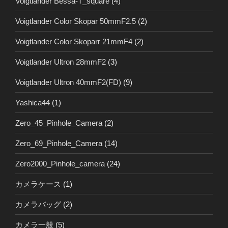
Voigtlander Bessa-T_square
(4)
Voigtlander Color Skopar 50mmF2.5
(2)
Voigtlander Color Skoparr 21mmF4
(2)
Voigtlander Ultron 28mmF2
(3)
Voigtlander Ultron 40mmF2(FD)
(9)
Yashica44
(1)
Zero_45_Pinhole_Camera
(2)
Zero_69_Pinhole_Camera
(14)
Zero2000_Pinhole_camera
(24)
カメラケース
(1)
カメラバッグ
(2)
カメラ一般
(5)