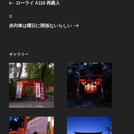
の
ローライ A110 再購入
ナ
投
ビ
稿
次
次
ゲ
の
赤列車は曜日に関係ないらしい
投
ー
稿
シ
ョ
ギャラリー
ン