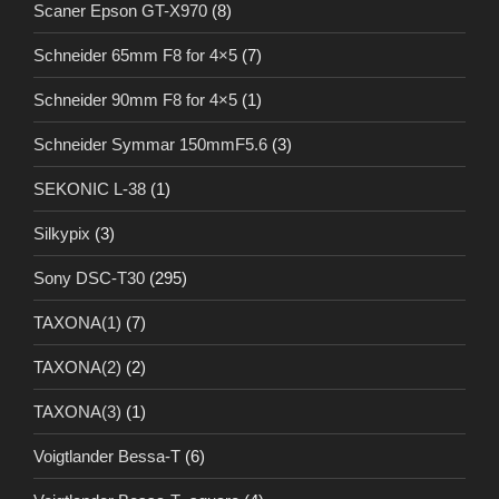
Scaner Epson GT-X970
(8)
Schneider 65mm F8 for 4×5
(7)
Schneider 90mm F8 for 4×5
(1)
Schneider Symmar 150mmF5.6
(3)
SEKONIC L-38
(1)
Silkypix
(3)
Sony DSC-T30
(295)
TAXONA(1)
(7)
TAXONA(2)
(2)
TAXONA(3)
(1)
Voigtlander Bessa-T
(6)