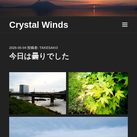
Skip
to
content
Crystal Winds
投
2026-05-04
投稿者:
TAKESAKO
稿
今日は曇りでした
日: