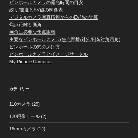
ピンホールカメラの露光時間の目安
絞り/速度とEV値の関係表
デジタルカメラ写真情報からのEv値の計算
焦点距離と画角
画角に必要な焦点距離
主要なピンホールカメラ(焦点距離/針穴/F値/対角画角)
ピンホールの穴のあけ方
ピンホールカメラとイメージサークル
My Pinhole Cameras
カテゴリー
110カメラ
(29)
120現像リール
(2)
16mmカメラ
(14)