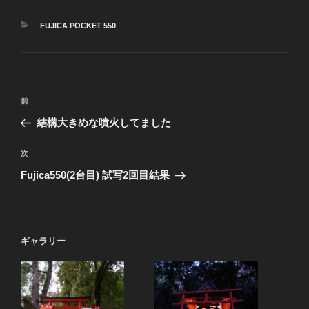
カ
FUJICA POCKET 550
テ
ゴ
リ
ー
投
前
前
稿
の
結構大きめな噴火してました
ナ
投
ビ
稿
次
次
ゲ
の
Fujica550(2台目) 試写2回目結果
投
ー
稿
シ
ョ
ギャラリー
ン