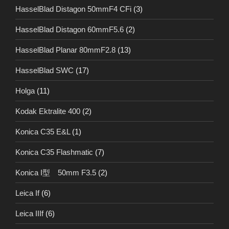
HasselBlad Distagon 50mmF4 CFi
(3)
HasselBlad Distagon 60mmF5.6
(2)
HasselBlad Planar 80mmF2.8
(13)
HasselBlad SWC
(17)
Holga
(11)
Kodak Ektralite 400
(2)
Konica C35 E&L
(1)
Konica C35 Flashmatic
(7)
Konica I型 50mm F3.5
(2)
Leica If
(6)
Leica IIIf
(6)