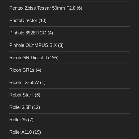
Pentax Zeiss Tessar 50mm F2.8
(6)
PhotoDirector
(10)
Pinhole 6928TICC
(4)
Pinhole OLYMPUS SIX
(3)
Ricoh GR Digital II
(195)
Ricoh GR1s
(4)
Ricoh LX-55W
(1)
Robot Star I
(6)
Rollei 3.5F
(12)
Rollei 35
(7)
Rollei A110
(19)