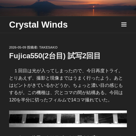
Skip
to
content
Crystal Winds
投
2026-05-09
投稿者:
TAKESAKO
稿
Fujica550(2台目) 試写2回目
日:
１回目は光が入ってしまったので、今日再度トライ。
とりあえず、撮影と現像まではうまく行ったよう。あと
はピントがきているかどうか。ちょっと濃い目の感じも
するが。この機種は、穴とコマの間が結構ある。今回は
120を半分に切ったフィルムで14コマ撮れていた。