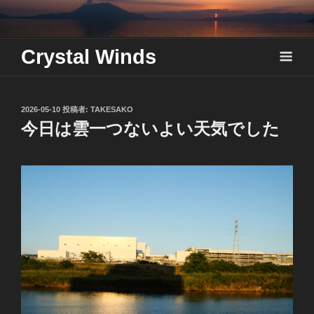
Skip
to
content
Crystal Winds
投
2026-05-10
投稿者:
TAKESAKO
稿
今日は雲一つないよい天気でした
日: