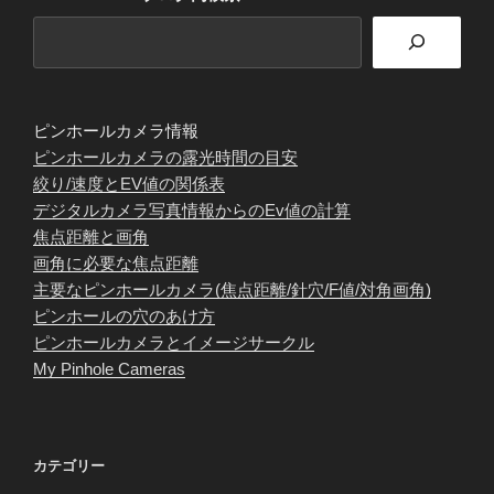
ピンホールカメラ情報
ピンホールカメラの露光時間の目安
絞り/速度とEV値の関係表
デジタルカメラ写真情報からのEv値の計算
焦点距離と画角
画角に必要な焦点距離
主要なピンホールカメラ(焦点距離/針穴/F値/対角画角)
ピンホールの穴のあけ方
ピンホールカメラとイメージサークル
My Pinhole Cameras
カテゴリー