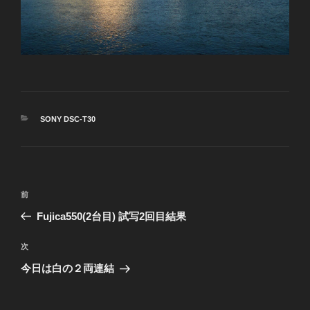
カ
SONY DSC-T30
テ
ゴ
リ
ー
投
前
前
稿
の
Fujica550(2台目) 試写2回目結果
ナ
投
ビ
稿
次
次
ゲ
の
今日は白の２両連結
投
ー
稿
シ