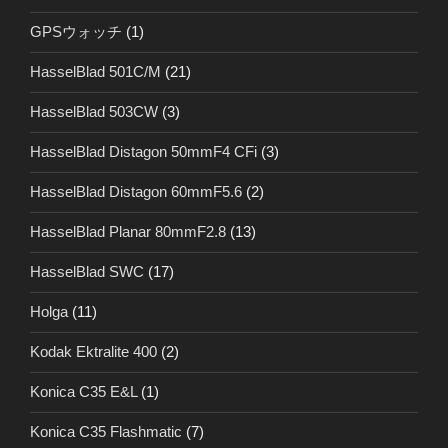
GPSウォッチ
(1)
HasselBlad 501C/M
(21)
HasselBlad 503CW
(3)
HasselBlad Distagon 50mmF4 CFi
(3)
HasselBlad Distagon 60mmF5.6
(2)
HasselBlad Planar 80mmF2.8
(13)
HasselBlad SWC
(17)
Holga
(11)
Kodak Ektralite 400
(2)
Konica C35 E&L
(1)
Konica C35 Flashmatic
(7)