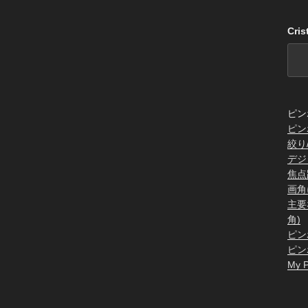
Cri
ピン
ピン
絞り
デジ
焦点
画角
主要
角)
ピン
ピン
My P