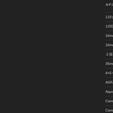
カテ
11
12
16
16
２浴
35
4×5
AGFA
Aquo
Can
Can