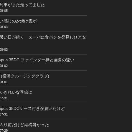
列車がまた走ってました
08-05
い感じの夕焼け雲が
08-03
暑い日が続く スーパに食パンを発見しひと安
08-03
ympus 35DC ファインダー枠と画角の違い
08-02
C (横浜クルージングクラブ)
08-01
がきれいな季節に
07-31
ympus 35DCケース付きが届いたけど
07-31
入り前だけど結構暑かった
07-29