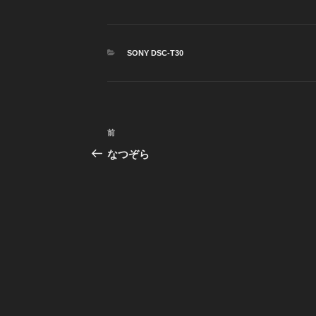
カ
SONY DSC-T30
テ
ゴ
リ
ー
投
前
前
稿
の
なつぞら
投
ナ
稿
ビ
ゲ
ー
シ
ョ