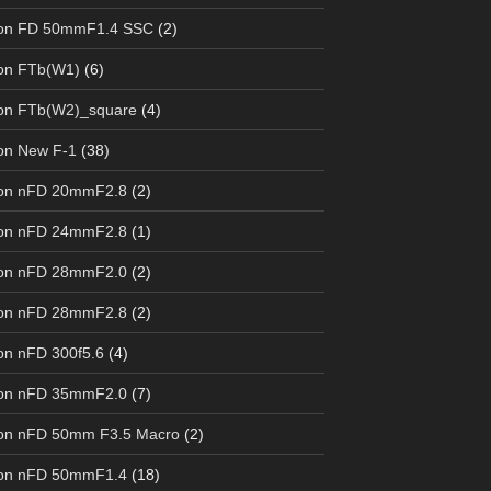
on FD 50mmF1.4 SSC
(2)
on FTb(W1)
(6)
on FTb(W2)_square
(4)
on New F-1
(38)
on nFD 20mmF2.8
(2)
on nFD 24mmF2.8
(1)
on nFD 28mmF2.0
(2)
on nFD 28mmF2.8
(2)
n nFD 300f5.6
(4)
on nFD 35mmF2.0
(7)
on nFD 50mm F3.5 Macro
(2)
on nFD 50mmF1.4
(18)