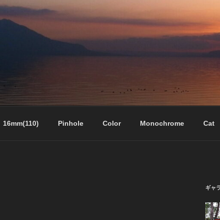
16mm(110)
Pinhole
Color
Monochrome
Cat
ギャ