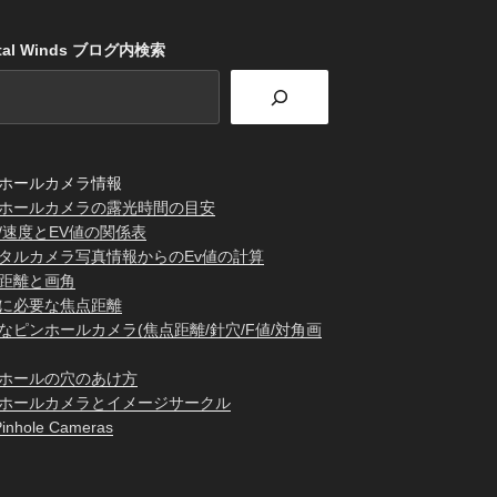
stal Winds ブログ内検索
ホールカメラ情報
ホールカメラの露光時間の目安
/速度とEV値の関係表
タルカメラ写真情報からのEv値の計算
距離と画角
に必要な焦点距離
なピンホールカメラ(焦点距離/針穴/F値/対角画
ホールの穴のあけ方
ホールカメラとイメージサークル
inhole Cameras