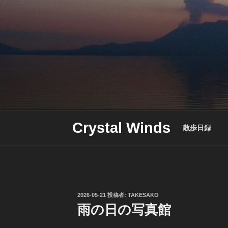
Skip
to
content
Crystal Winds
散歩日録
投
2026-05-21
投稿者:
TAKESAKO
稿
雨の日の写真館
日: