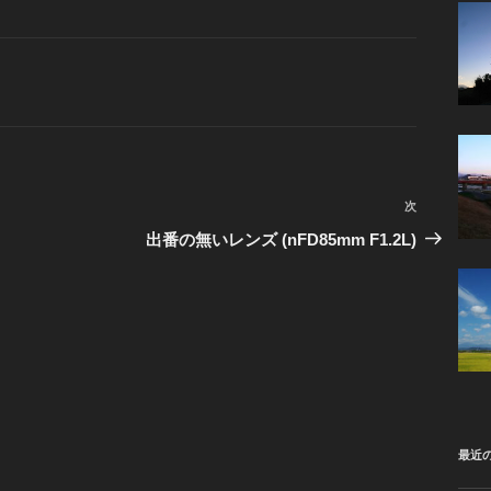
次
次
の
出番の無いレンズ (nFD85mm F1.2L)
投
稿
最近