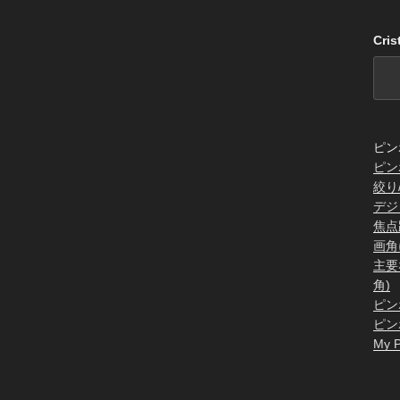
Cri
ピン
ピン
絞り
デジ
焦点
画角
主要
角)
ピン
ピン
My P