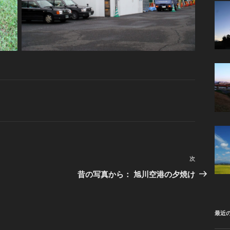
次
次
の
昔の写真から： 旭川空港の夕焼け
投
稿
最近