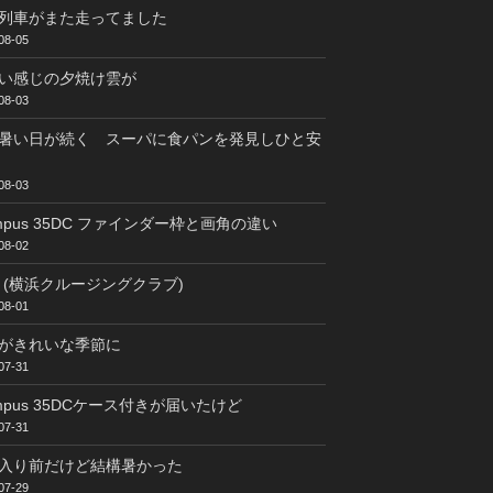
列車がまた走ってました
08-05
い感じの夕焼け雲が
08-03
暑い日が続く スーパに食パンを発見しひと安
08-03
ympus 35DC ファインダー枠と画角の違い
08-02
C (横浜クルージングクラブ)
08-01
がきれいな季節に
07-31
ympus 35DCケース付きが届いたけど
07-31
入り前だけど結構暑かった
07-29