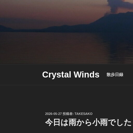
Skip
to
content
Crystal Winds
散歩日録
投
2026-05-27
投稿者:
TAKESAKO
稿
今日は雨から小雨でした
日: