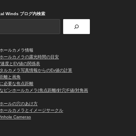
stal Winds ブログ内検索
ホールカメラ情報
ホールカメラの露光時間の目安
/速度とEV値の関係表
タルカメラ写真情報からのEv値の計算
距離と画角
に必要な焦点距離
なピンホールカメラ(焦点距離/針穴/F値/対角画
ホールの穴のあけ方
ホールカメラとイメージサークル
inhole Cameras