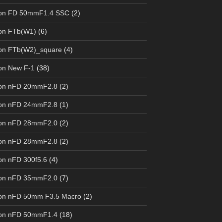
on FD 50mmF1.4 SSC
(2)
on FTb(W1)
(6)
on FTb(W2)_square
(4)
on New F-1
(38)
on nFD 20mmF2.8
(2)
on nFD 24mmF2.8
(1)
on nFD 28mmF2.0
(2)
on nFD 28mmF2.8
(2)
n nFD 300f5.6
(4)
on nFD 35mmF2.0
(7)
on nFD 50mm F3.5 Macro
(2)
on nFD 50mmF1.4
(18)