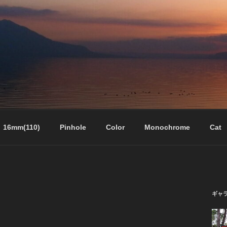
16mm(110)
Pinhole
Color
Monochrome
Cat
ギャ