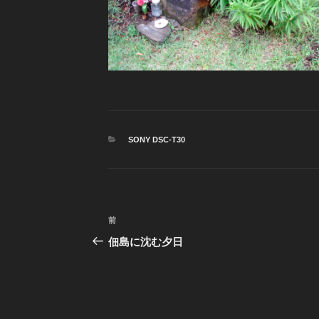
カ
SONY DSC-T30
テ
ゴ
リ
ー
投
前
前
稿
の
佃島に沈む夕日
投
ナ
稿
ビ
ゲ