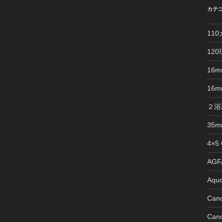
カテ
11
12
16
16
２浴
35
4×5
AGFA
Aquo
Can
Can